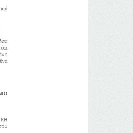
καὶ
.
όσα
ται
μένη
ἕνα
ΝΙΟ
ΙΚΗ
του