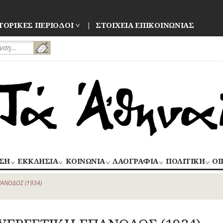
ΤΟΡΙΚΕΣ ΠΕΡΙΟΔΟΙ
ΣΤΟΙΧΕΙΑ ΕΠΙΚΟΙΝΩΝΙΑΣ
ΣΗ
ΕΚΚΛΗΣΙΑ
ΚΟΙΝΩΝΙΑ
ΛΑΟΓΡΑΦΙΑ
ΠΟΛΙΤΙΚΗ
ΟΙ
ΝΑΟΙ
ΑΝΘΡΩΠΙΝΕΣ
ΛΑΙΚΗ
ΕΚΛΟΓΕΣ
ΒΙ
–
ΙΣΤΟΡΙΕΣ
ΔΗΜΙΟΥΡΓΙΑ
–
ΠΑΝΟΔΟΣ (1934)
ΜΟΝΕΣ
ΕΜ
Οίκος – Αυλή
ΕΠΑΝΑΣΤΑΣΕΙ
ΑΣΤΥΝΟΜΙΑ
Τροφές – Ποτά
ΕΝΟΡΙΕΣ
ΕΠ
Ενδυμασία –
ΚΙΝΗΜΑΤΑ