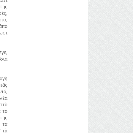
 τῆς
ές,
ιο,
 ἀπὸ
ωσι
γε,
δια
αγὴ
ιᾶς
νιά,
νέα
στὸ
 τὸ
 τῆς
 τὰ
 τὰ