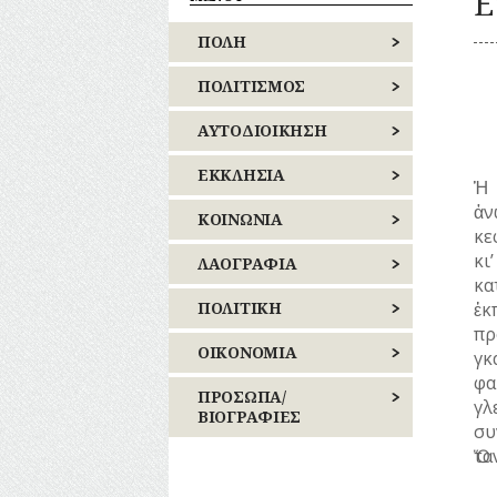
Ε
ΑΘΗΝΩΝ
ΠΕΡΙΠΑΤΟΙ
ΚΟΜΙΚΣ
ΚΟΙΝΟΧΡΗΣΤΟΙ
ΠΟΛΗ
–
ΑΝΑΤΟΛΙΚΗΣ
ΧΩΡΟΙ
ΣΚΙΤΣΑ
ΑΤΤΙΚΗΣ
(ΓΕΛΟΙΟΓΡΑΦΙΕΣ)
ΚΤΙΡΙΑ
ΑΠΟΧΕΤΕΥΣΗ
ΠΟΛΙΤΙΣΜΟΣ
ΛΟΓΟΤΕΧΝΙΑ
ΛΟΦΟΙ
–
ΔΥΤΙΚΗΣ
ΑΡΧΙΤΕΚΤΟΝΙΚΗ
ΑΘΛΗΤΙΣΜΟΣ
ΑΥΤΟΔΙΟΙΚΗΣΗ
ΜΝΗΜΕΙΑ
ΠΟΙΗΣΗ
ΑΤΤΙΚΗΣ
ΜΟΥΣΕΙΑ
ΜΟΥΣΙΚΗ
ΔΡΟΜΟΙ
ΓΛΥΠΤΙΚΗ
ΚΕΝΤΡΙΚΟΣ
ΕΚΚΛΗΣΙΑ
ΠΕΙΡΑΙΩΣ
Ἡ 
ΝΑΟΙ-ΜΟΝΕΣ
ΟΛΥΜΠΙΑΚΟΙ
ΤΟΜΕΑΣ
ΑΓΩΝΕΣ
ἀν
ΝΕΚΡΟΤΑΦΕΙΑ
ΑΘΗΝΩΝ
ΕΚΠΑΙΔΕΥΣΗ
ΖΩΓΡΑΦΙΚΗ
ΝΑΟΙ
ΚΟΙΝΩΝΙΑ
(ΟΛΥΜΠΙΣΜΟΣ)
ΝΗΣΩΝ
κε
ΝΟΣΟΚΟΜΕΙΑ
–
ΡΑΔΙΟΦΩΝΟ
ΝΟΤΙΟΣ
ΜΟΝΕΣ
κι
ΠΕΡΙΧΩΡΑ
ΕΞΟΧΕΣ-
ΘΕΑΤΡΟ
ΑΝΘΡΩΠΙΝΕΣ
ΛΑΟΓΡΑΦΙΑ
ΤΗΛΕΟΡΑΣΗ
ΤΟΜΕΑΣ
ΠΕΡΙΠΑΤΟΙ
ΙΣΤΟΡΙΕΣ
κα
ΠΛΑΤΕΙΕΣ
ΑΘΗΝΩΝ
ΦΩΤΟΓΡΑΦΙΑ
ΕΝΟΡΙΕΣ
ΚΙΝΗΜΑΤΟΓΡΑΦΟΣ
ΛΑΙΚΗ
ΠΟΛΙΤΙΚΗ
ἐκ
ΠΛΗΘΥΣΜΟΣ
ΧΟΡΟΣ
ΚΟΙΝΟΧΡΗΣΤΟΙ
ΑΣΤΥΝΟΜΙΑ
ΔΗΜΙΟΥΡΓΙΑ
πρ
ΠΟΛΕΟΔΟΜΙΑ
ΑΝΑΤΟΛΙΚΗΣ
ΧΩΡΟΙ
ΕΟΡΤΕΣ
ΚΟΜΙΚΣ
ΕΚΛΟΓΕΣ
ΟΙΚΟΝΟΜΙΑ
γκ
ΑΤΤΙΚΗΣ
ΠΟΤΑΜΟΙ
–
ΚΑΘΗΜΕΡΙΝΗ
ΠΝΕΥΜΑΤΙΚΟΣ
Οίκος
φα
ΚΤΙΡΙΑ
ΣΚΙΤΣΑ
ΞΩΚΚΛΗΣΙΑ
ΖΩΗ
ΒΙΟΣ
–
ΕΠΑΝΑΣΤΑΣΕΙΣ
ΒΙΟΜΗΧΑΝΙΑ
ΠΡΟΣΩΠΑ/
γλ
ΔΥΤΙΚΗΣ
(ΓΕΛΟΙΟΓΡΑΦΙΕΣ)
Αυλή
–
ΒΙΟΓΡΑΦΙΕΣ
ΑΤΤΙΚΗΣ
ΠΡΑΣΙΝΟ-ΚΗΠΟΙ
συ
ΛΟΦΟΙ
ΠΑΝΗΓΥΡΙΑ
ΜΙΚΡΕΣ
ΚΟΙΝΩΝΙΚΟΣ
ΕΜΠΟΡΙΟ
Λατρεία
ΚΙΝΗΜΑΤΑ
ΡΕΜΑΤΑ
Ὅτ
ΛΟΓΟΤΕΧΝΙΑ
ΙΣΤΟΡΙΕΣ
ΒΙΟΣ
Τροφές
ΑΓΩΝΙΣΤΕΣ
ΠΕΙΡΑΙΩΣ
–
–
ΣΥΓΚΟΙΝΩΝΙΕΣ
ΜΝΗΜΕΙΑ
ΕΠΑΓΓΕΛΜΑΤΑ
Θρησκευτική
ΠΕΡΙΣΤΑΤΙΚΑ
ΠΟΙΗΣΗ
Ποτά