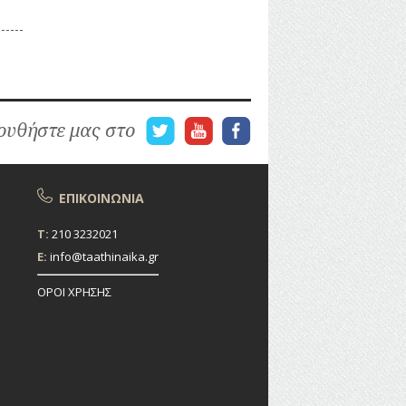
αι σε
όν να
ν, οι
ματα
 ώστε
υθήστε μας στο
ΕΠΙΚΟΙΝΩΝΙΑ
T:
210 3232021
E:
info@taathinaika.gr
ΟΡΟΙ ΧΡΗΣΗΣ