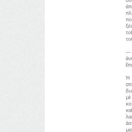
ΡΕΜΑΤΑ
ΠΑΡΑΓΟΝΤΕΣ
ἀπ
ΑΘΛΗΤΙΣΜΟΥ
πλ
ΣΥΓΚΟΙΝΩΝΙΕΣ
πο
ΠΕΡΙΗΓΗΤΕΣ
ξέ
ΣΥΛΛΟΓΟΙ-
το
ΣΩΜΑΤΕΙΑ
ΠΟΛΙΤΙΚΟΙ
το
ΣΦΑΓΕΙΑ
ΣΥΓΓΡΑΦΕΙΣ
–
― 
ΠΟΙΗΤΕΣ
ΣΧΕΔΙΟ
ἀν
ΠΟΛΗΣ
ἔπ
ΦΙΛΕΛΛΗΝΕΣ
ΤΕΧΝΟΛΟΓΙΑ
Ἡ 
σπ
ΤΗΛΕΠΙΚΟΙΝΩΝΙΕΣ
δι
μὲ
ΤΟΠΟΓΡΑΦΙΑ
κο
ΤΟΠΩΝΥΜΙΑ
κα
λα
ΤΡΟΧΑΙΑ-
ἀσ
ΚΥΚΛΟΦΟΡΙΑ
μα