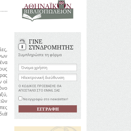
ΑΝΔΡΕΣ
ΙΓΡΑΦΕΣ
ΕΛΛΗΝΙΚΕΣ
ΠΡΟΣΩΠΙΚΟΤΗΤΕΣ
ΤΑΣΤΗΜΑΤΑ
ΕΠΙΧΕΙΡΗΜΑΤΙΕΣ
ΕΥΕΡΓΕΤΕΣ
ΥΤΙΛΙΑ
ΗΘΟΠΟΙΟΙ
ΓΙΝΕ
ΚΑΛΛΙΤΕΧΝΕΣ
ΚΟΝΟΜΙΚΗ
ΣΥΝΔΡΟΜΗΤΗΣ
ΩΗ
ες,
ΞΕΝΕΣ
ΠΡΟΣΩΠΙΚΟΤΗΤΕΣ
Συμπληρώστε τη φόρμα
νων
ΥΡΙΣΜΟΣ
ΠΑΡΑΓΟΝΤΕΣ
μένα
ΑΘΛΗΤΙΣΜΟΥ
Όνομα
ους
χρήστη:
ΠΕΡΙΗΓΗΤΕΣ
ΑΠΕΖΕΣ
ρας
Ηλεκτρονική
ΠΟΛΙΤΙΚΟΙ
διεύθυνση:
 οἱ
ΣΥΓΓΡΑΦΕΙΣ
Ο ΚΩΔΙΚΟΣ ΠΡΟΣΒΑΣΗΣ ΘΑ
όνο
–
ΑΠΟΣΤΑΛΕΙ ΣΤΟ EMAIL ΣΑΣ
ξύ,
ΠΟΙΗΤΕΣ
Να εγγραφώ στο newsletter!
τῶν
ΦΙΛΕΛΛΗΝΕΣ
πες
διά!