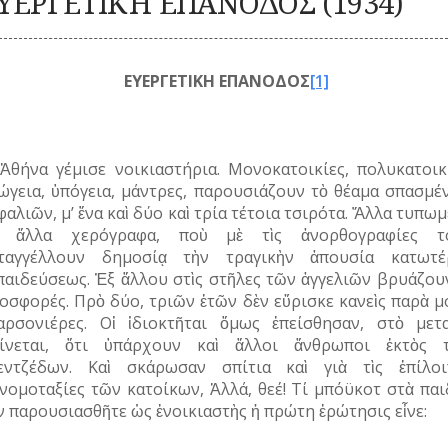
ΥΕΡΓΕΤΙΚΗ ΕΠΑΝΟΔΟΣ (1934)
Καλλωπισμός
ΚΑΘΗΜΕΡΙΝΗ
ΕΟΡΤΕΣ
ΖΩΗ
ΕΠ
Λαϊκές τέχνες
ΠΕΡΙΣΤΑΤΙΚΑ
ΞΩΚΚΛΗΣΙΑ
ΜΙΚΡΕΣ
ΚΑ
ΣΗΜΑΝΤΙΚΑ
ΠΝΕΥΜΑΤΙΚΟΣ
ΚΟΙΝΩΝΙΚΟΣ
ΙΣΤΟΡΙΕΣ
ΕΥΕΡΓΕΤΙΚΗ ΕΠΑΝΟΔΟΣ
[1]
ΓΕΓΟΝΟΤΑ
ΒΙΟΣ
ΒΙΟΣ
ΠΑΝΗΓΥΡΙΑ
ΝΑ
Λατρεία
Καθημερινά
ΝΑΡΚΩΤΙΚΑ
έθιμα
Θρησκευτική ζωή
ΟΙ
Παιχνίδια
Δημώδης
ΤΥΠΟΙ
Ζ
Ἀθήνα γέμισε νοικιαστήρια. Μονοκατοικίες, πολυκατοικί
μετεωρολογία
Σχολική ζωή
(ΦΥΣΙΟΓΝΩΜΙΕΣ)
ώγεια, ὑπόγεια, μάντρες, παρουσιάζουν τὸ θέαμα σπασμέ
Φυτά
ΤΟ
φαλιῶν, μ’ ἕνα καὶ δύο καὶ τρία τέτοια τσιρότα. Ἄλλα τυπω
Ζώα
ΤΥΠΟΣ
’ ἄλλα χερόγραφα, ποὺ μὲ τὶς ἀνορθογραφίες τ
Μύθοι
ΤΡ
ταγγέλλουν δημοσίᾳ τὴν τραγικὴν ἀπουσία κατωτέ
Παραδόσεις
παιδεύσεως. Ἐξ ἄλλου στὶς στῆλες τῶν ἀγγελιῶν βρυάζουν
Παροιμίες
οσφορές. Πρὸ δύο, τριῶν ἐτῶν δὲν εὕρισκε κανεὶς παρὰ μ
Αινίγματα
αρσονιέρες. Οἱ ἰδιοκτῆται ὅμως ἐπείσθησαν, στὸ μετα
ίνεται, ὅτι ὑπάρχουν καὶ ἄλλοι ἄνθρωποι ἐκτὸς 
εντζέδων. Καὶ σκάρωσαν σπίτια καὶ γιὰ τὶς ἐπίλοι
νομοταξίες τῶν κατοίκων, Ἀλλά, θεέ! Τί μπόϋκοτ στὰ παι
αν παρουσιασθῆτε ὡς ἐνοικιαστὴς ἡ πρώτη ἐρώτησις εἶνε: