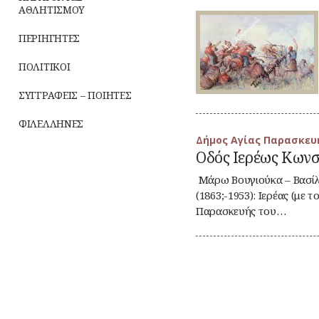
ΡΕΜΑΤΑ
ΑΘΛΗΤΙΣΜΟΥ
:
Ο
Επίσκοπος
ΣΥΓΚΟΙΝΩΝΙΕΣ
ΠΕΡΙΗΓΗΤΕΣ
Αθηνών
Διονύσιος
ΣΥΛΛΟΓΟΙ-
ΠΟΛΙΤΙΚΟΙ
Β΄
ΣΩΜΑΤΕΙΑ
ΣΥΓΓΡΑΦΕΙΣ – ΠΟΙΗΤΕΣ
ΣΦΑΓΕΙΑ
ΦΙΛΕΛΛΗΝΕΣ
ΣΧΕΔΙΟ
:
Δήμος Αγίας Παρασκευ
Οδός
ΠΟΛΗΣ
Οδός Ιερέως Κωνσ
Ιερέως
Κωνσταντίνου
ΤΕΧΝΟΛΟΓΙΑ
Μάρω Βουγιούκα – Βασί
Ζυμαράκη
(1863;-1953): Ιερέας (με 
ΤΗΛΕΠΙΚΟΙΝΩΝΙΕΣ
Παρασκευής του…
ΤΟΠΟΓΡΑΦΙΑ
ΤΟΠΩΝΥΜΙΑ
ΤΡΟΧΑΙΑ-
ΚΥΚΛΟΦΟΡΙΑ