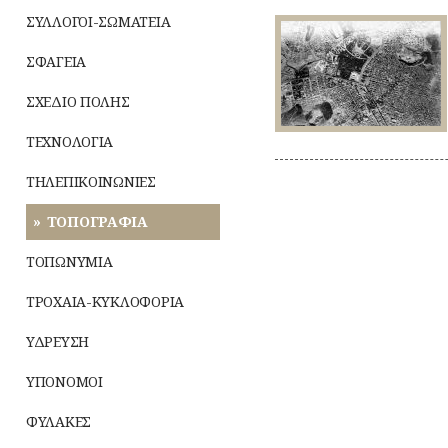
Αθηνών
:
ΣΥΛΛΟΓΟΙ-ΣΩΜΑΤΕΙΑ
το
1928:
1891!
Η
ΣΦΑΓΕΙΑ
πρώτη
απογραφή
με
ΣΧΕΔΙΟ ΠΟΛΗΣ
αεροφωτογράφηση
στην
ΤΕΧΝΟΛΟΓΙΑ
Ελλάδα!
ΤΗΛΕΠΙΚΟΙΝΩΝΙΕΣ
ΤΟΠΟΓΡΑΦΙΑ
ΤΟΠΩΝΥΜΙΑ
ΤΡΟΧΑΙΑ-ΚΥΚΛΟΦΟΡΙΑ
ΥΔΡΕΥΣΗ
ΥΠΟΝΟΜΟΙ
ΦΥΛΑΚΕΣ