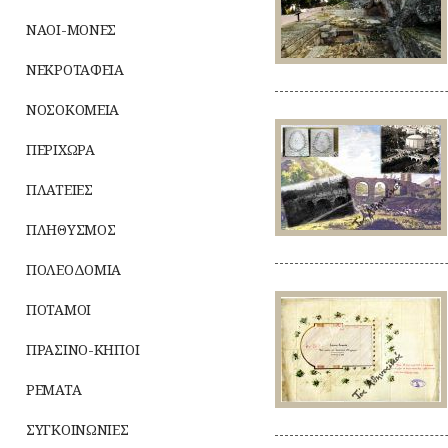
κλεψίρρυτος
κλεψύδρα
ΝΑΟΙ-ΜΟΝΕΣ
της
Ακροπόλεως
ΝΕΚΡΟΤΑΦΕΙΑ
ΝΟΣΟΚΟΜΕΙΑ
:
Η
ΠΕΡΙΧΩΡΑ
γέφυρα
του
Παναθηναϊκού
ΠΛΑΤΕΙΕΣ
Σταδίου
και
ΠΛΗΘΥΣΜΟΣ
το
άδοξο
τέλος
ΠΟΛΕΟΔΟΜΙΑ
της
:
ΠΟΤΑΜΟΙ
Το
πρώτο
σχέδιο
ΠΡΑΣΙΝΟ-ΚΗΠΟΙ
για
γήπεδο
ΡΕΜΑΤΑ
τέννις
στο
Ζάππειο
ΣΥΓΚΟΙΝΩΝΙΕΣ
των