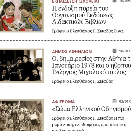
ΕΚΠΑΙΔΕΥΣΗ (ΣΧΟΛΕΙΑ)
10/09/
Η ένδοξη πορεία του
δοξη
Οργανισμού Εκδόσεως
ρεία
υ
Διδακτικών Βιβλίων
γανισμού
δόσεως
Γράφει ο Ελευθέριος Γ. Σκιαδάς Είναι
δακτικών
πλούσια η ιστορία των διδακτικών
βλίων
εγχειριδίων,…
ΔΗΜΟΣ ΑΘΗΝΑΙΩΝ
10/01/
Οι δημαιρεσίες στην Αθήνα 
μαιρεσίες
Ιανουάριο 1978 και ο ηθοποι
ην
ήνα
Γεώργιος Μιχαλακόπουλος
ν
νουάριο
Γράφει ο Ελευθέριος Γ. Σκιαδάς
78
Οπωσδήποτε κυρίαρχη υπήρξε η
ι
καλλιτεχνική προσωπικότητά του…
οποιός
ώργιος
ΑΦΙΕΡΩΜΑ
03/01/
ώμα
χαλακόπουλος
«Σώμα Ελληνικού Οδηγισμού
ληνικού
ηγισμού»:
Γράφει ο Ελευθέριος Γ. Σκιαδάς Η πιο
ρομαντική, ελπιδοφόρα, προοδευτική
και δημιουργική…