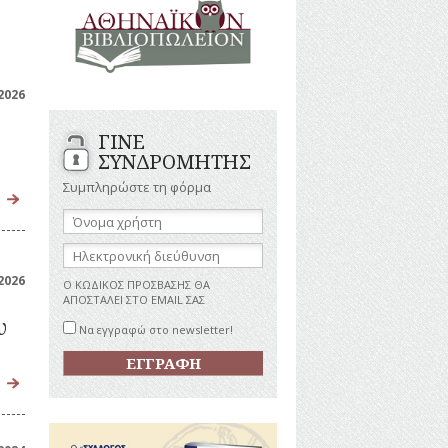
ΑΝΔΡΕΣ
ΙΓΡΑΦΕΣ
ΕΛΛΗΝΙΚΕΣ
ΠΡΟΣΩΠΙΚΟΤΗΤΕΣ
ΤΑΣΤΗΜΑΤΑ
ΕΠΙΧΕΙΡΗΜΑΤΙΕΣ
2026
ΕΥΕΡΓΕΤΕΣ
ΥΤΙΛΙΑ
ΗΘΟΠΟΙΟΙ
ΓΙΝΕ
ΚΑΛΛΙΤΕΧΝΕΣ
ΚΟΝΟΜΙΚΗ
ΣΥΝΔΡΟΜΗΤΗΣ
ΩΗ
ΞΕΝΕΣ
ΠΡΟΣΩΠΙΚΟΤΗΤΕΣ
Συμπληρώστε τη φόρμα
ΥΡΙΣΜΟΣ
ΠΑΡΑΓΟΝΤΕΣ
Όνομα
α
ΑΘΛΗΤΙΣΜΟΥ
χρήστη:
ΠΕΡΙΗΓΗΤΕΣ
ΑΠΕΖΕΣ
Ηλεκτρονική
διεύθυνση:
ΠΟΛΙΤΙΚΟΙ
2026
Ο ΚΩΔΙΚΟΣ ΠΡΟΣΒΑΣΗΣ ΘΑ
ΣΥΓΓΡΑΦΕΙΣ
ΑΠΟΣΤΑΛΕΙ ΣΤΟ EMAIL ΣΑΣ
–
υ
ΠΟΙΗΤΕΣ
Να εγγραφώ στο newsletter!
ΦΙΛΕΛΛΗΝΕΣ