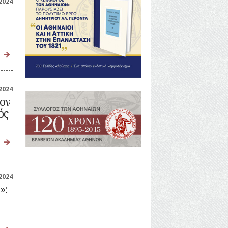
2024
2024
τον
ός
2024
»: