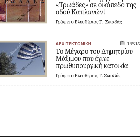
«Τρωάδες» σε οικόπεδο της
αρούχης
έβασε
οδού Καπλανών!
ρωάδες»
Γράφει ο Ελευθέριος Γ. Σκιαδάς
κόπεδο
Ελάχιστοι ίσως θυμούνται ότι ο
ς
ού
Γιάννης…
πλανών!
ΑΡΧΙΤΕΚΤΟΝΙΚΗ
14/01/
Το Μέγαρο του Δημητρίου
γαρο
Μάξιμου που έγινε
υ
μητρίου
πρωθυπουργική κατοικία
ξιμου
υ
Γράφει ο Ελευθέριος Γ. Σκιαδάς
ινε
Αποτελεί την επίσημη έδρα του
ωθυπουργική
τοικία
Έλληνα…