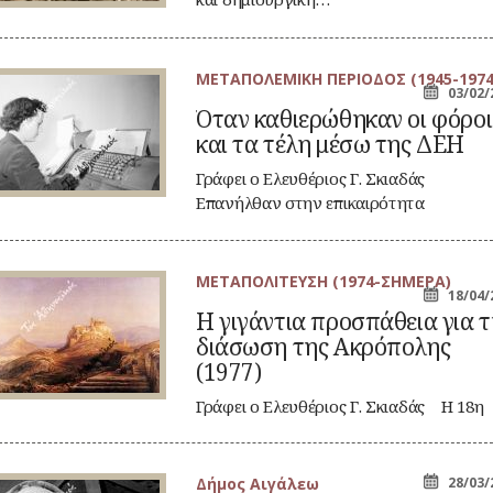
ΜΕΤΑΠΟΛΕΜΙΚΗ ΠΕΡΙΟΔΟΣ (1945-1974
αν
03/02/
θιερώθηκαν
Όταν καθιερώθηκαν οι φόροι
και τα τέλη μέσω της ΔΕΗ
ροι
ι
Γράφει ο Ελευθέριος Γ. Σκιαδάς
λη
Επανήλθαν στην επικαιρότητα
σω
ζητήματα τιμολογιακής πολιτικής της…
ς
ΕΗ
ΜΕΤΑΠΟΛΙΤΕΥΣΗ (1974-ΣΗΜΕΡΑ)
18/04/
γάντια
Η γιγάντια προσπάθεια για 
οσπάθεια
διάσωση της Ακρόπολης
α
(1977)
άσωση
ς
Γράφει ο Ελευθέριος Γ. Σκιαδάς Η 18η
ρόπολης
Απριλίου έχει ορισθεί από…
977)
Δήμος Αιγάλεω
28/03/