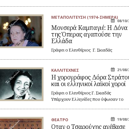
ΜΕΤΑΠΟΛΙΤΕΥΣΗ (1974-ΣΗΜΕΡΑ)
νσερά
08/10/
μπαγιέ:
Μονσερά Καμπαγιέ: Η Δόνα
της Όπερας αγαπούσε την
να
ς
Ελλάδα
ερας
απούσε
Γράφει ο Ελευθέριος Γ. Σκιαδάς
ν
Λάτρευε την Ελλάδα και ακόμη
λάδα
περισσότερο…
ΚΑΛΛΙΤΕΧΝΕΣ
21/08/
Η χορογράφος Δόρα Στράτο
ρογράφος
και οι ελληνικοί λαϊκοί χοροί
ρα
ράτου
ι
Γράφει ο Ελευθέριος Γ. Σκιαδάς
Υπάρχουν Ελληνίδες που ύψωσαν το
ληνικοί
ανάστημά τους,…
ϊκοί
ροί
ΘΕΑΤΡΟ
19/08/
αν
Όταν ο Τσαρούχης ανέβασε