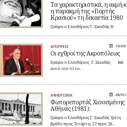
Τα χαρακτηριστικά, η ακμή κ
ρακτηριστικά,
η παρακμή της «Γιορτής
μή
Κρασιού» τη δεκαετία 1980
ι
Γράφει ο Ελευθέριος Γ. Σκιαδάς Η
ρακμή
«Γιορτή Κρασιού» που διεξαγόταν στο
ς
ιορτής
Δαφνί…
ασιού»
ΑΠΟΨΕΙΣ
10/03/
καετία
Οι εχθροί της Ακροπόλεως
θροί
80
ς
Γράφει ο Ελευθέριος Γ. Σκιαδάς Με
ροπόλεως
αυτό τον τίτλο…
ΑΦΙΕΡΩΜΑ
08/01/
τορεπορτάζ
Φωτορεπορτάζ Χιονισμένης
ονισμένης
Αθήνας (1981):
ήνας
81):
Γράφει ο Ελευθέριος Γ. Σκιαδάς Τρίτη
βράδυ προς Τετάρτη, 27 προς 28…