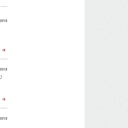
2018
2018
υ
2018