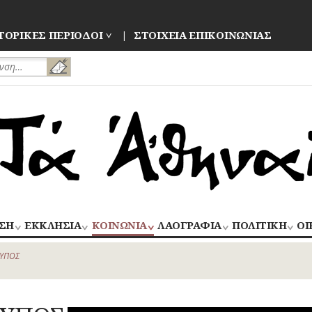
ΤΟΡΙΚΕΣ ΠΕΡΙΟΔΟΙ
ΣΤΟΙΧΕΙΑ ΕΠΙΚΟΙΝΩΝΙΑΣ
ΣΗ
ΕΚΚΛΗΣΙΑ
ΚΟΙΝΩΝΙΑ
ΛΑΟΓΡΑΦΙΑ
ΠΟΛΙΤΙΚΗ
ΟΙ
ΝΑΟΙ
ΑΝΘΡΩΠΙΝΕΣ
ΛΑΙΚΗ
ΕΚΛΟΓΕΣ
ΒΙ
–
ΙΣΤΟΡΙΕΣ
ΔΗΜΙΟΥΡΓΙΑ
–
ΥΠΟΣ
ΜΟΝΕΣ
ΕΜ
Οίκος – Αυλή
ΕΠΑΝΑΣΤΑΣΕΙ
ΑΣΤΥΝΟΜΙΑ
Τροφές – Ποτά
ΕΝΟΡΙΕΣ
ΕΠ
Ενδυμασία –
ΚΙΝΗΜΑΤΑ