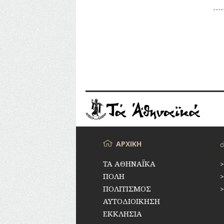
κα
«Ε
τω
Συ
Μενού
ΑΡΧΙΚΗ
ΤΑ ΑΘΗΝΑΪΚΑ
ΠΟΛΗ
ΠΟΛΙΤΙΣΜΟΣ
ΑΥΤΟΔΙΟΙΚΗΣΗ
ΕΚΚΛΗΣΙΑ