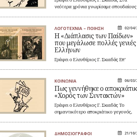
ληνική
νεότερα χρόνια γνωρίσαμε σπουδαίους
τορία
κοσμικογράφους και…
ΛΟΓΟΤΕΧΝΙΑ – ΠΟΙΗΣΗ
02/04/
Η «Διάπλασις των Παίδων»
ιάπλασις
που μεγάλωσε πολλές γενιές
ν
ίδων»
Ελλήνων
υ
γάλωσε
Γράφει ο Ελευθέριος Γ. Σκιαδάς Επ’
λλές
ευκαιρία του σημερινού εορτασμού της
νιές
λήνων
Παγκόσμιας…
ΚΟΙΝΩΝΙΑ
06/03/
ς
Πως γεννήθηκε ο αποκριάτι
ννήθηκε
«Χορός των Συντακτών»
οκριάτικος
ορός
Γράφει ο Ελευθέριος Γ. Σκιαδάς Το
ν
σημαντικότερο αποκριάτικο γεγονός,
ντακτών»
στα προπολεμικά χρόνια,…
ΔΗΜΟΣΙΟΓΡΑΦΟΙ
21/10/