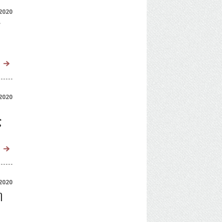
2020
ς
2020
ς
2020
η