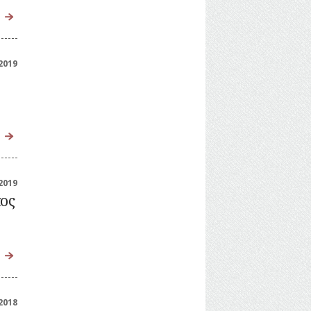
2019
2019
κος
2018