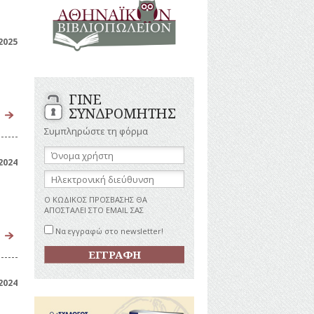
ΑΝΔΡΕΣ
ΙΓΡΑΦΕΣ
ΕΛΛΗΝΙΚΕΣ
ΠΡΟΣΩΠΙΚΟΤΗΤΕΣ
2025
ΤΑΣΤΗΜΑΤΑ
ΕΠΙΧΕΙΡΗΜΑΤΙΕΣ
ΕΥΕΡΓΕΤΕΣ
ΥΤΙΛΙΑ
ΗΘΟΠΟΙΟΙ
ΓΙΝΕ
ΚΑΛΛΙΤΕΧΝΕΣ
ΚΟΝΟΜΙΚΗ
ΣΥΝΔΡΟΜΗΤΗΣ
ΩΗ
ΞΕΝΕΣ
ΠΡΟΣΩΠΙΚΟΤΗΤΕΣ
Συμπληρώστε τη φόρμα
ΥΡΙΣΜΟΣ
ΠΑΡΑΓΟΝΤΕΣ
Όνομα
ΑΘΛΗΤΙΣΜΟΥ
χρήστη:
2024
ΠΕΡΙΗΓΗΤΕΣ
ΑΠΕΖΕΣ
Ηλεκτρονική
διεύθυνση:
ΠΟΛΙΤΙΚΟΙ
Ο ΚΩΔΙΚΟΣ ΠΡΟΣΒΑΣΗΣ ΘΑ
ΣΥΓΓΡΑΦΕΙΣ
ΑΠΟΣΤΑΛΕΙ ΣΤΟ EMAIL ΣΑΣ
–
ΠΟΙΗΤΕΣ
Να εγγραφώ στο newsletter!
ΦΙΛΕΛΛΗΝΕΣ
2024