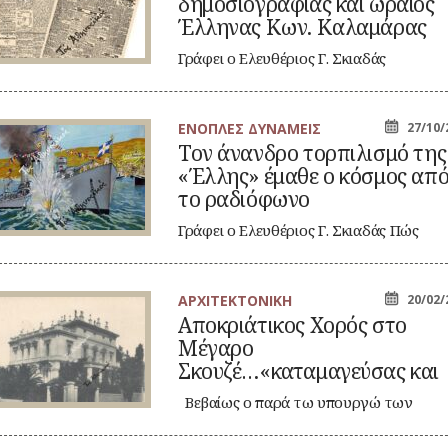
δημοσιογραφίας και ωραίος
ς
μοσιογραφίας
Έλληνας Κων. Καλαμάρας
ι
αίος
Γράφει ο Ελευθέριος Γ. Σκιαδάς
ληνας
Τιμημένος αγωνιστής των Βαλκανικών
ν.
λαμάρας
Πολέμων και από…
ΕΝΟΠΛΕΣ ΔΥΝΑΜΕΙΣ
27/10/
ν
Τον άνανδρο τορπιλισμό της
ανδρο
«Έλλης» έμαθε ο κόσμος απ
ρπιλισμό
ς
το ραδιόφωνο
λλης»
αθε
Γράφει ο Ελευθέριος Γ. Σκιαδάς Πώς
πληροφορήθηκε το ευρύ κοινό τον
σμος
ό
τορπιλισμό…
διόφωνο
ΑΡΧΙΤΕΚΤΟΝΙΚΗ
20/02/
οκριάτικος
Αποκριάτικος Χορός στο
ρός
Μέγαρο
ο
γαρο
Σκουζέ…«καταμαγεύσας και
ουζέ…«καταμαγεύσας
τους δυσκολωτέρους»!
ι
Βεβαίως ο παρά τω υπουργώ των
υς
Εξωτερικών και τη κυρία Σκουζέ…
σκολωτέρους»!