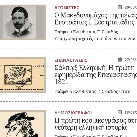
ΑΓΩΝΙΣΤΕΣ
20/05/
Ο Μακεδονομάχος της πένα
κεδονομάχος
Ευστράτιος Ι. Ευστρατιάδης
ς
νας
στράτιος
Γράφει ο Ελευθέριος Γ. Σκιαδάς
Υπάρχουν μαχητές που δίνουν τον νυν
στρατιάδης
υπέρ…
ΕΠΑΝΑΣΤΑΣΕΙΣ
27/03/
λπιγξ
Σάλπιγξ Ελληνική: Η πρώτη
ληνική:
εφημερίδα της Επανάσταση
ώτη
1821
ημερίδα
ς
Γράφει ο Ελευθέριος Γ. Σκιαδάς Όταν
ανάστασης
ξέσπασε η Επανάσταση του 1821 τις…
21
ΔΗΜΟΣΙΟΓΡΑΦΟΙ
13/03/
Η πρώτη κοσμικογράφος στ
ώτη
νεότερη ελληνική ιστορία
σμικογράφος
η
ότερη
Γράφει ο Ελευθέριος Γ. Σκιαδάς Στα