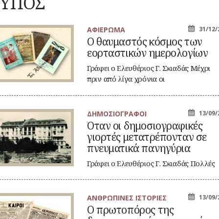
ΤΥΠΟΣ
Καλλωπισμός
ΚΑΘΗΜΕΡΙΝΗ
ΕΟΡΤΕΣ
ΖΩΗ
ΕΠ
Λαϊκές τέχνες
ΠΕΡΙΣΤΑΤΙΚΑ
ΞΩΚΚΛΗΣΙΑ
ΜΙΚΡΕΣ
ΑΦΙΕΡΩΜΑ
31/12/
ΚΑ
ΣΗΜΑΝΤΙΚΑ
ΠΝΕΥΜΑΤΙΚΟΣ
ΚΟΙΝΩΝΙΚΟΣ
ΙΣΤΟΡΙΕΣ
Ο θαυμαστός κόσμος των
ΓΕΓΟΝΟΤΑ
υμαστός
ΒΙΟΣ
ΒΙΟΣ
ΠΑΝΗΓΥΡΙΑ
εορταστικών ημερολογίων
ΝΑ
σμος
Λατρεία
Καθημερινά
ΝΑΡΚΩΤΙΚΑ
ν
έθιμα
Θρησκευτική ζωή
ρταστικών
Γράφει ο Ελευθέριος Γ. Σκιαδάς Μέχρι
ΟΙ
Παιχνίδια
ερολογίων
Δημώδης
πριν από λίγα χρόνια οι
ΤΥΠΟΙ
Ζ
μετεωρολογία
Σχολική ζωή
(ΦΥΣΙΟΓΝΩΜΙΕΣ)
χριστουγεννιάτικες…
Φυτά
ΤΟ
Ζώα
ΤΥΠΟΣ
ΔΗΜΟΣΙΟΓΡΑΦΟΙ
13/09/
Μύθοι
αν
ΤΡ
Όταν οι δημοσιογραφικές
Παραδόσεις
γιορτές μετατρέπονταν σε
μοσιογραφικές
Παροιμίες
ορτές
πνευματικά πανηγύρια
τατρέπονταν
Αινίγματα
Γράφει ο Ελευθέριος Γ. Σκιαδάς Πολλές
ευματικά
φορές αναζητούμε τους λόγους που
νηγύρια
οι…
ΑΝΘΡΩΠΙΝΕΣ ΙΣΤΟΡΙΕΣ
13/09/
Ο πρωτοπόρος της
ωτοπόρος