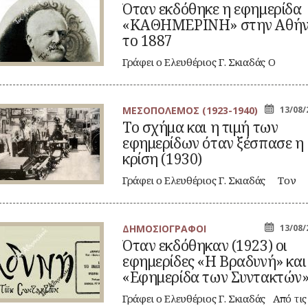
αν
Όταν εκδόθηκε η εφημερίδα
δόθηκε
«ΚΑΘΗΜΕΡΙΝΗ» στην Αθή
ημερίδα
το 1887
ΑΘΗΜΕΡΙΝΗ»
ην
Γράφει ο Ελευθέριος Γ. Σκιαδάς Ο
ήνα
πολυτάλαντος Μιχαήλ (Μίκιος)
87
Λάμπρος ήταν εκείνος…
ΜΕΣΟΠΟΛΕΜΟΣ (1923-1940)
13/08/
Το σχήμα και η τιμή των
ήμα
εφημερίδων όταν ξέσπασε η
ι
κρίση (1930)
μή
ν
Γράφει ο Ελευθέριος Γ. Σκιαδάς Τον
ημερίδων
Δεκέμβριο 1931, εν μέσω…
αν
σπασε
ίση
ΔΗΜΟΣΙΟΓΡΑΦΟΙ
13/08/
αν
930)
Όταν εκδόθηκαν (1923) οι
δόθηκαν
εφημερίδες «Η Βραδυνή» και
923)
«Εφημερίδα των Συντακτών
ημερίδες
Γράφει ο Ελευθέριος Γ. Σκιαδάς Από τις
αδυνή»