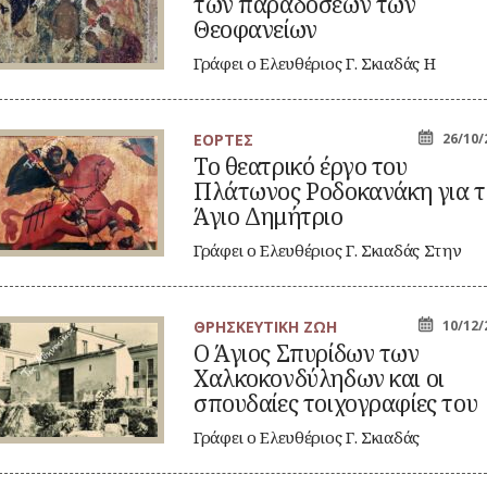
των παραδόσεων των
ι
Θεοφανείων
νύματα
ν
Γράφει ο Ελευθέριος Γ. Σκιαδάς Η
ραδόσεων
εορταστική χαρά των παιδιών τελειώνε
ν
οφανείων
και…
ΕΟΡΤΕΣ
26/10/
Το θεατρικό έργο του
ατρικό
Πλάτωνος Ροδοκανάκη για τ
γο
υ
Άγιο Δημήτριο
άτωνος
δοκανάκη
Γράφει ο Ελευθέριος Γ. Σκιαδάς Στην
α
ψυχή του σπουδαίου λογοτέχνη
ν
ιο
Πλάτωνα (Σουλιώτη)…
μήτριο
ΘΡΗΣΚΕΥΤΙΚΗ ΖΩΗ
10/12/
O Άγιος Σπυρίδων των
ιος
Χαλκοκονδύληδων και οι
υρίδων
ν
σπουδαίες τοιχογραφίες του
λκοκονδύληδων
ι
Γράφει ο Ελευθέριος Γ. Σκιαδάς
Υπάρχουν μερικές εκκλησιές, οι οποίες
ουδαίες
ιχογραφίες
ενώ κατεδαφίστηκαν…