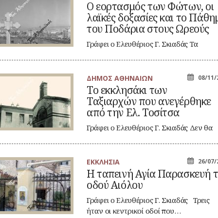
Ο εορτασμός των Φώτων, οι
ρτασμός
λαϊκές δοξασίες και το Πάθη
ν
των,
του Ποδάρια στους Ωρεούς
ϊκές
Γράφει ο Ελευθέριος Γ. Σκιαδάς Τα
ξασίες και
Θεοφάνια εορτάζονταν στην Ανατολή
θημα
με μεγαλοπρέπεια,…
υ
δάρια
ΔΗΜΟΣ ΑΘΗΝΑΙΩΝ
08/11/
ους
Το εκκλησάκι των
κλησάκι
εούς
Ταξιαρχών που ανεγέρθηκε
ν
ξιαρχών που
από την Ελ. Τοσίτσα
εγέρθηκε
ό
Γράφει ο Ελευθέριος Γ. Σκιαδάς Δεν θα
ν
μπορούσαν, βεβαίως, να φανταστούν
.
σίτσα
ο…
ΕΚΚΛΗΣΙΑ
26/07/
Η ταπεινή Αγία Παρασκευή 
πεινή
οδού Αιόλου
ία
ρασκευή
ς
Γράφει ο Ελευθέριος Γ. Σκιαδάς Τρεις
ού
ήταν οι κεντρικοί οδοί που…
όλου