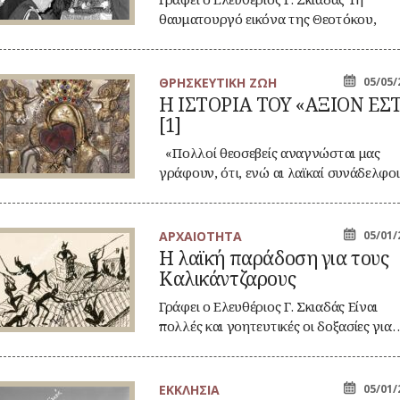
τί»
θαυματουργό εικόνα της Θεοτόκου,
ην
γνωστή με…
ήνα
963)
ΘΡΗΣΚΕΥΤΙΚΗ ΖΩΗ
05/05/
Η ΙΣΤΟΡΙΑ ΤΟΥ «ΑΞΙΟΝ ΕΣΤ
ΤΟΡΙΑ
[1]
Υ
ΞΙΟΝ
ΤΙ»
«Πολλοί θεοσεβείς αναγνώσται μας
γράφουν, ότι, ενώ αι λαϊκαί συνάδελφοι
αφιέρωσαν…
ΑΡΧΑΙΟΤΗΤΑ
05/01/
Η λαϊκή παράδοση για τους
ϊκή
Καλικάντζαρους
ράδοση
α
υς
Γράφει ο Ελευθέριος Γ. Σκιαδάς Είναι
λικάντζαρους
πολλές και γοητευτικές οι δοξασίες για
ΕΚΚΛΗΣΙΑ
05/01/