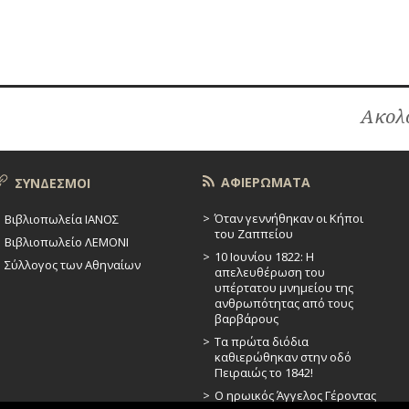
Ακολο
ΑΦΙΕΡΩΜΑΤΑ
ΣΥΝΔΕΣΜΟΙ
Όταν γεννήθηκαν οι Κήποι
Βιβλιοπωλεία ΙΑΝΟΣ
του Ζαππείου
Βιβλιοπωλείο ΛΕΜΟΝΙ
10 Ιουνίου 1822: Η
Σύλλογος των Αθηναίων
απελευθέρωση του
υπέρτατου μνημείου της
ανθρωπότητας από τους
βαρβάρους
Τα πρώτα διόδια
καθιερώθηκαν στην οδό
Πειραιώς το 1842!
Ο ηρωικός Άγγελος Γέροντας