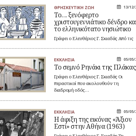
υ
ΘΡΗΣΚΕΥΤΙΚΗ ΖΩΗ
13/12/
…
Το… ξενόφερτο
νόφερτο
χριστουγεννιάτικο δένδρο κα
ιστουγεννιάτικο
νδρο
το ελληνικότατο νησιώτικο
ι
καραβάκι
Γράφει ο Ελευθέριος Γ. Σκιαδάς Από τις
ληνικότατο
αρχές του περασμένου αιώνα
σιώτικο
ραβάκι
υπήρχαν…
ΕΚΚΛΗΣΙΑ
05/05/
Το σεμνό Ρηνάκι της Πλάκας
μνό
νάκι
Γράφει ο Ελευθέριος Γ. Σκιαδάς Οι
ς
άκας
περαστικοί που ακολουθούν τη
διαδρομή οδός…
ΕΚΚΛΗΣΙΑ
05/05/
Η άφιξη της εικόνας «Άξιον
ιξη
Εστί» στην Αθήνα (1963)
ς
κόνας
ξιον
Γράφει ο Ελευθέριος Γ. Σκιαδάς Τη