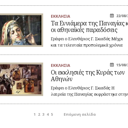
ΕΚΚΛΗΣΙΑ
22/08/
Τα Εννιάμερα της Παναγίας 
νιάμερα
οι αθηναϊκές παραδόσεις
ς
ναγίας
ι
Γράφει ο Ελευθέριος Γ. Σκιαδάς Μέχρι
και τα τελευταία προπολεμικά χρόνια
ηναϊκές
η…
ραδόσεις
ΕΚΚΛΗΣΙΑ
15/08/
Οι εκκλησιές της Κυράς των
κλησιές
Αθηνών
ς
ράς
ν
Γράφει ο Ελευθέριος Γ. Σκιαδάς Η
ηνών
λατρεία της Παναγίας εκφράστηκε στη
μετακλασική…
οήγηση
Page
Page
Page
Page
Page
1
2
3
4
5
Επόμενη σελίδα
θρων