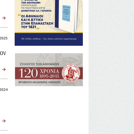
ι
2025
ον
2024