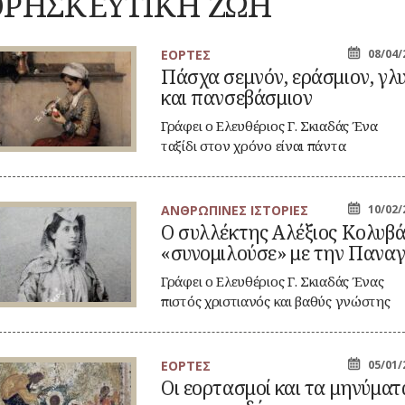
ΘΡΗΣΚΕΥΤΙΚΗ ΖΩΗ
Καλλωπισμός
ΚΑΘΗΜΕΡΙΝΗ
ΕΟΡΤΕΣ
ΖΩΗ
ΕΠ
Λαϊκές τέχνες
ΠΕΡΙΣΤΑΤΙΚΑ
ΞΩΚΚΛΗΣΙΑ
ΜΙΚΡΕΣ
ΕΟΡΤΕΣ
08/04/
ΚΑ
ΣΗΜΑΝΤΙΚΑ
σχα
ΠΝΕΥΜΑΤΙΚΟΣ
ΚΟΙΝΩΝΙΚΟΣ
ΙΣΤΟΡΙΕΣ
Πάσχα σεμνόν, εράσμιον, γλ
ΓΕΓΟΝΟΤΑ
μνόν,
ΒΙΟΣ
ΒΙΟΣ
ΠΑΝΗΓΥΡΙΑ
και πανσεβάσμιον
ΝΑ
άσμιον,
Λατρεία
Καθημερινά
ΝΑΡΚΩΤΙΚΑ
υκύ
έθιμα
Θρησκευτική
ι
Γράφει ο Ελευθέριος Γ. Σκιαδάς Ένα
ΟΙ
ζωή
Παιχνίδια
νσεβάσμιον
ταξίδι στον χρόνο είναι πάντα
ΤΥΠΟΙ
Ζ
Δημώδης
Σχολική ζωή
(ΦΥΣΙΟΓΝΩΜΙΕΣ)
γοητευτικό!…
μετεωρολογία
ΤΟ
Φυτά
ΤΥΠΟΣ
ΑΝΘΡΩΠΙΝΕΣ ΙΣΤΟΡΙΕΣ
10/02/
Ζώα
ΤΡ
Ο συλλέκτης Αλέξιος Κολυβ
Μύθοι
λλέκτης
«συνομιλούσε» με την Παναγ
έξιος
Παραδόσεις
λυβάς
Παροιμίες
υνομιλούσε»
Γράφει ο Ελευθέριος Γ. Σκιαδάς Ένας
Αινίγματα
πιστός χριστιανός και βαθύς γνώστης
ν
της…
ναγία
ΕΟΡΤΕΣ
05/01/
Οι εορτασμοί και τα μηνύματ
ρτασμοί