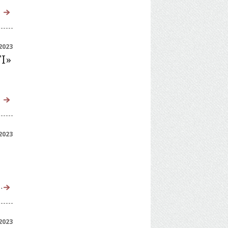
2023
Ι»
2023
…
2023