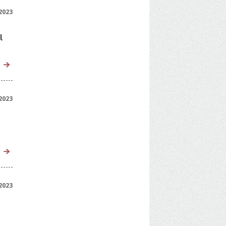
2023
ι
2023
2023