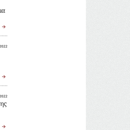
μα
2022
2022
της