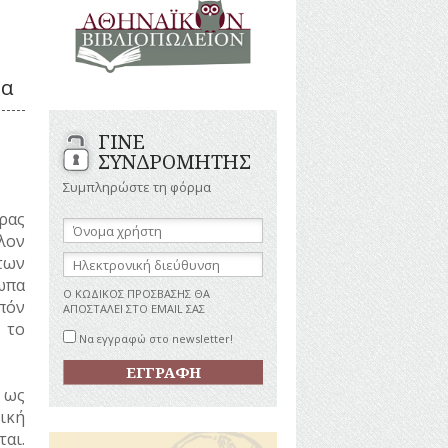
ΑΝΔΡΕΣ
ΙΓΡΑΦΕΣ
ΕΛΛΗΝΙΚΕΣ
ΠΡΟΣΩΠΙΚΟΤΗΤΕΣ
ΤΑΣΤΗΜΑΤΑ
ΕΠΙΧΕΙΡΗΜΑΤΙΕΣ
δρα
ΕΥΕΡΓΕΤΕΣ
ΥΤΙΛΙΑ
ΗΘΟΠΟΙΟΙ
ΓΙΝΕ
ΚΑΛΛΙΤΕΧΝΕΣ
ΚΟΝΟΜΙΚΗ
ΣΥΝΔΡΟΜΗΤΗΣ
ΩΗ
ΞΕΝΕΣ
ΠΡΟΣΩΠΙΚΟΤΗΤΕΣ
Συμπληρώστε τη φόρμα
ΥΡΙΣΜΟΣ
ΠΑΡΑΓΟΝΤΕΣ
ρας
ΑΘΛΗΤΙΣΜΟΥ
Όνομα
λον
χρήστη:
ΠΕΡΙΗΓΗΤΕΣ
ΑΠΕΖΕΣ
Ηλεκτρονική
των
ΠΟΛΙΤΙΚΟΙ
διεύθυνση:
ωπα
ΣΥΓΓΡΑΦΕΙΣ
Ο ΚΩΔΙΚΟΣ ΠΡΟΣΒΑΣΗΣ ΘΑ
πόν
–
ΑΠΟΣΤΑΛΕΙ ΣΤΟ EMAIL ΣΑΣ
ΠΟΙΗΤΕΣ
 το
Να εγγραφώ στο newsletter!
ΦΙΛΕΛΛΗΝΕΣ
 ως
ική
αι.