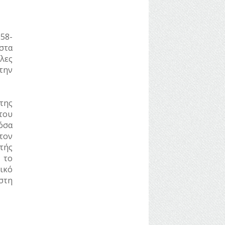
58-
στα
λες
στην
της
του
όσα
τον
τής
 το
ικό
 στη