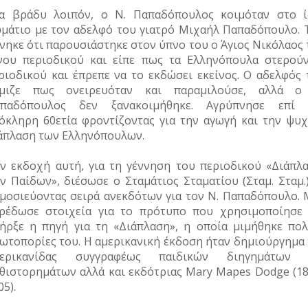
α βράδυ λοιπόν, ο Ν. Παπαδόπουλος κοιμόταν στο ί
μάτιο με τον αδελφό του γιατρό Μιχαήλ Παπαδόπουλο. 
νηκε ότι παρουσιάστηκε στον ύπνο του ο Άγιος Νικόλαος 
νου περιοδικού και είπε πως τα Ελληνόπουλα στερούν
ριοδικού και έπρεπε να το εκδώσει εκείνος. Ο αδελφός 
μιζε πως ονειρευόταν και παραμιλούσε, αλλά ο
παδόπουλος δεν ξανακοιμήθηκε. Αγρύπνησε επί 
όκληρη 60ετία φροντίζοντας για την αγωγή και την ψυχ
άπλαση των Ελληνόπουλων.
ν εκδοχή αυτή, για τη γέννηση του περιοδικού «Διάπλα
ν Παίδων», διέσωσε ο Σταμάτιος Σταματίου (Σταμ. Σταμ.
μοσιεύοντας σειρά ανεκδότων για τον Ν. Παπαδόπουλο. 
ρέδωσε στοιχεία για το πρότυπο που χρησιμοποίησε 
ήρξε η πηγή για τη «Διάπλαση», η οποία μιμήθηκε πολ
ωτοπορίες του. Η αμερικανική έκδοση ήταν δημιούργημα 
μερικανίδας συγγραφέως παιδικών διηγημάτων 
θιστορημάτων αλλά και εκδότριας Mary Mapes Dodge (18
05).