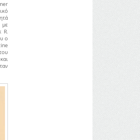
bner
ικό
ητά
 με
 R.
ου ο
zine
του
και
ταν