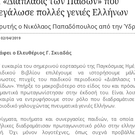
 «Διάπλασις των Παίδων» που
Καλλωπισμός
ΚΑΘΗΜΕΡΙΝΗ
ΕΟΡΤΕΣ
ΖΩΗ
ΕΠ
Λαϊκές τέχνες
ΠΕΡΙΣΤΑΤΙΚΑ
εγάλωσε πολλές γενιές Ελλήνων
ΞΩΚΚΛΗΣΙΑ
ΜΙΚΡΕΣ
ΚΑ
ΣΗΜΑΝΤΙΚΑ
ΠΝΕΥΜΑΤΙΚΟΣ
ΚΟΙΝΩΝΙΚΟΣ
ΙΣΤΟΡΙΕΣ
δρυτής ο Νικόλαος Παπαδόπουλος από την Ύ
ΓΕΓΟΝΟΤΑ
ΒΙΟΣ
ΒΙΟΣ
ΠΑΝΗΓΥΡΙΑ
ΝΑ
Λατρεία
Καθημερινά
ΝΑΡΚΩΤΙΚΑ
02/04/2019
έθιμα
Θρησκευτική ζωή
ΟΙ
Παιχνίδια
Δημώδης
ΤΥΠΟΙ
Ζ
άφει ο Ελευθέριος Γ. Σκιαδάς
μετεωρολογία
Σχολική ζωή
(ΦΥΣΙΟΓΝΩΜΙΕΣ)
Φυτά
ΤΟ
’ ευκαιρία του σημερινού εορτασμού της Παγκόσμιας Ημέ
Ζώα
ΤΥΠΟΣ
ιδικού Βιβλίου επιλέγουμε να ιστορήσουμε μάλ
Μύθοι
ΤΡ
νωστες πτυχές του παιδικού περιοδικού «Διάπλασις 
Παραδόσεις
ίδων». Υπήρξε το μακροβιότερο στο είδος του και πρόσ
Παροιμίες
μαντικά πρωταγωνίστησαν στην έκδοσή του. Είναι λοι
Αινίγματα
καιρία να εντρυφήσουμε στον ρόλο που διαδραμάτισε
ριοδικό γαλουχώντας πνευματικά γενιές Ελλήνων.
νίγματα, ποιήματα και συνεργασίες παιδιών, τα οποία
ήλικες διαδραμάτισαν πρωταγωνιστικό ρόλο στην ελλην
ή. Όχι μόνον λογοτέχνες, όπως συχνά προβάλλετ