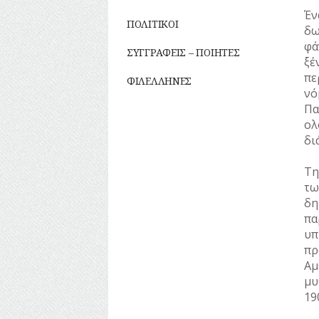
Έν
ΠΟΛΙΤΙΚΟΙ
δω
φά
ΣΥΓΓΡΑΦΕΙΣ – ΠΟΙΗΤΕΣ
ξέ
πε
ΦΙΛΕΛΛΗΝΕΣ
νό
Πα
ολ
δι
Τη
τω
δη
πα
υπ
πρ
Α
μυ
19