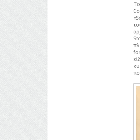
Το
Co
«S
τ
αρ
St
πλ
fo
εί
κυ
πο