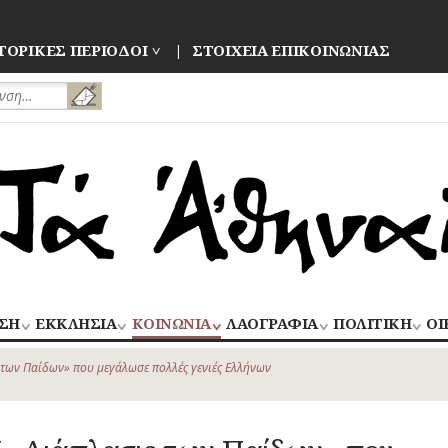
ΤΟΡΙΚΕΣ ΠΕΡΙΟΔΟΙ
ΣΤΟΙΧΕΙΑ ΕΠΙΚΟΙΝΩΝΙΑΣ
ΣΗ
ΕΚΚΛΗΣΙΑ
ΚΟΙΝΩΝΙΑ
ΛΑΟΓΡΑΦΙΑ
ΠΟΛΙΤΙΚΗ
ΟΙ
ΝΑΟΙ
ΑΝΘΡΩΠΙΝΕΣ
ΛΑΙΚΗ
ΕΚΛΟΓΕΣ
ΒΙ
–
ΙΣΤΟΡΙΕΣ
ΔΗΜΙΟΥΡΓΙΑ
–
 των Παίδων» που μεγάλωσε πολλές γενιές Ελλήνων
ΜΟΝΕΣ
ΕΜ
Οίκος – Αυλή
ΕΠΑΝΑΣΤΑΣΕΙ
ΑΣΤΥΝΟΜΙΑ
Τροφές – Ποτά
ΕΝΟΡΙΕΣ
ΕΠ
Ενδυμασία –
ΚΙΝΗΜΑΤΑ