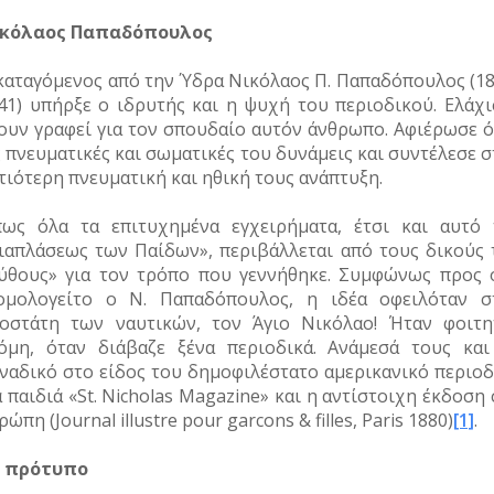
κόλαος Παπαδόπουλος
καταγόμενος από την Ύδρα Νικόλαος Π. Παπαδόπουλος (18
41) υπήρξε ο ιδρυτής και η ψυχή του περιοδικού. Ελάχι
ουν γραφεί για τον σπουδαίο αυτόν άνθρωπο. Αφιέρωσε ό
ς πνευματικές και σωματικές του δυνάμεις και συντέλεσε 
τιότερη πνευματική και ηθική τους ανάπτυξη.
ως όλα τα επιτυχημένα εγχειρήματα, έτσι και αυτό 
ιαπλάσεως των Παίδων», περιβάλλεται από τους δικούς 
ύθους» για τον τρόπο που γεννήθηκε. Συμφώνως προς 
ομολογείτο ο Ν. Παπαδόπουλος, η ιδέα οφειλόταν σ
οστάτη των ναυτικών, τον Άγιο Νικόλαο! Ήταν φοιτη
όμη, όταν διάβαζε ξένα περιοδικά. Ανάμεσά τους και
ναδικό στο είδος του δημοφιλέστατο αμερικανικό περιοδ
α παιδιά «St. Nicholas Magazine» και η αντίστοιχη έκδοση
ρώπη (Journal illustre pour garcons & filles, Paris 1880)
[1]
.
 πρότυπο