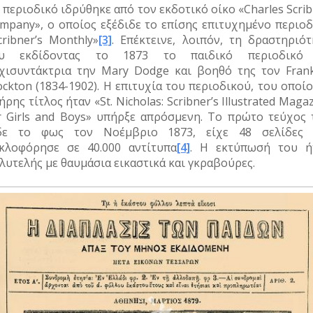
 περιοδικό ιδρύθηκε από τον εκδοτικό οίκο «Charles Scri
mpany», ο οποίος εξέδιδε το επίσης επιτυχημένο περιοδ
cribner’s Monthly»
[3]
. Επέκτεινε, λοιπόν, τη δραστηριότ
ου εκδίδοντας το 1873 το παιδικό περιοδικό
χισυντάκτρια την Mary Dodge και βοηθό της τον Frank
ockton (1834-1902). Η επιτυχία του περιοδικού, του οποί
ήρης τίτλος ήταν «St. Nicholas: Scribner’s Illustrated Maga
r Girls and Boys» υπήρξε απρόσμενη. Το πρώτο τεύχος 
δε το φως τον Νοέμβριο 1873, είχε 48 σελίδες 
κλοφόρησε σε 40.000 αντίτυπα
[4]
. Η εκτύπωσή του ή
λυτελής με θαυμάσια εικαστικά και γκραβούρες.