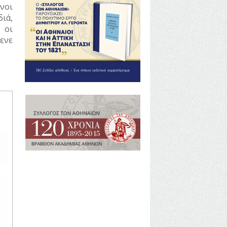
νοι
ιά,
 οι
ενε