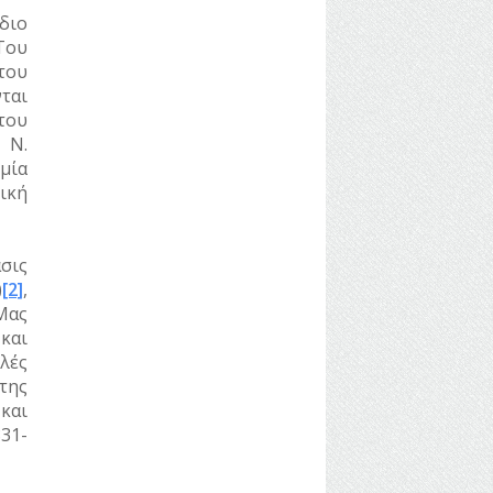
διο
Του
του
ται
του
 Ν.
μία
ική
σις
)
[2]
,
Μας
και
λές
της
και
31-