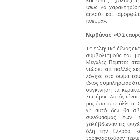
Και όπως σχολίαζε η
ίσως να χαρακτηρίσ
απλού και αμορφώτ
πνεύμα».
Νιρβάνας: «Ο Σταυρό
Το ελληνικό έθνος εκ
συμβολισμούς του μα
Μεγάλες Πέμπτες στα
νιώσει επί πολλές εκ
λόγχες στο σώμα το
ίδιος συμπλήρωσε ότι 
συγκίνηση τα κεράκι
Σωτήρος. Αυτός είναι 
μας όσο ποτέ άλλοτε. 
γι’ αυτό δεν θα σ
συνδυασμός των π
χαλύβδωναν τις ψυχές
όλη την Ελλάδα, κ
τροφοδοτούσαν περίερ