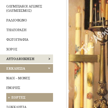
ΜΟΥΣΕΙΑ
ΟΛΥΜΠΙΑΚΟΙ ΑΓΩΝΕΣ
(ΟΛΥΜΠΙΣΜΟΣ)
ΝΑΟΙ-
ΜΟΝΕΣ
ΡΑΔΙΟΦΩΝΟ
ΝΕΚΡΟΤΑΦΕΙΑ
ΤΗΛΕΟΡΑΣΗ
ΝΟΣΟΚΟΜΕΙΑ
ΦΩΤΟΓΡΑΦΙΑ
ΠΕΡΙΧΩΡΑ
ΧΟΡΟΣ
ΠΛΑΤΕΙΕΣ
ΑΥΤΟΔΙΟΙΚΗΣΗ
ΠΛΗΘΥΣΜΟΣ
ΚΕΝΤΡΙΚΟΣ
ΕΚΚΛΗΣΙΑ
ΤΟΜΕΑΣ
ΑΘΗΝΩΝ
ΠΟΛΕΟΔΟΜΙΑ
ΝΑΟΙ – ΜΟΝΕΣ
ΝΟΤΙΟΣ
ΠΟΤΑΜΟΙ
ΕΝΟΡΙΕΣ
ΤΟΜΕΑΣ
ΑΘΗΝΩΝ
ΠΡΑΣΙΝΟ-
ΕΟΡΤΕΣ
ΚΗΠΟΙ
ΑΝΑΤΟΛΙΚΗΣ
ΞΩΚΚΛΗΣΙΑ