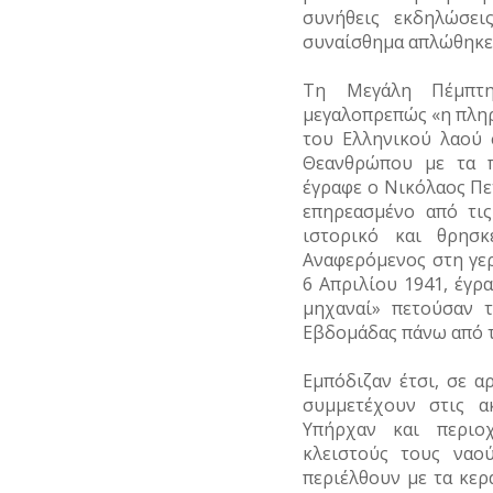
ΕΚΚΛΗΣΙΑΣΤΙΚΟΙ
τέχνες
συνήθεις εκδηλώσει
ΥΔΡΕΥΣΗ
Ζώα
ΟΙΚΟΝΟΜΙΚΗ
ΑΝΔΡΕΣ
συναίσθημα απλώθηκε
ΖΩΗ
ΥΠΟΝΟΜΟΙ
Μύθοι
ΕΛΛΗΝΙΚΕΣ
Τη Μεγάλη Πέμπτη
ΤΟΥΡΙΣΜΟΣ
ΠΡΟΣΩΠΙΚΟΤΗΤΕΣ
ΦΥΛΑΚΕΣ
Παραδόσεις
μεγαλοπρεπώς «η πληρ
ΤΡΑΠΕΖΕΣ
ΕΠΙΧΕΙΡΗΜΑΤΙΕΣ
του Ελληνικού λαού 
ΦΩΤΙΣΜΟΣ
Παροιμίες
Θεανθρώπου με τα π
ΕΥΕΡΓΕΤΕΣ
έγραφε ο Νικόλαος Πετ
ΧΑΡΤΕΣ
Αινίγματα
επηρεασμένο από τις
ΗΘΟΠΟΙΟΙ
ιστορικό και θρησκ
ΨΥΧΑΓΩΓΙΑ
Αναφερόμενος στη γερ
ΚΑΛΛΙΤΕΧΝΕΣ
6 Απριλίου 1941, έγρ
μηχαναί» πετούσαν τ
ΞΕΝΕΣ
ΠΡΟΣΩΠΙΚΟΤΗΤΕΣ
Εβδομάδας πάνω από τι
ΠΑΡΑΓΟΝΤΕΣ
Εμπόδιζαν έτσι, σε α
ΑΘΛΗΤΙΣΜΟΥ
συμμετέχουν στις α
Υπήρχαν και περιο
ΠΕΡΙΗΓΗΤΕΣ
κλειστούς τους ναο
περιέλθουν με τα κερ
ΠΟΛΙΤΙΚΟΙ