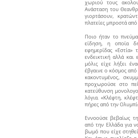
χωριού τους ακολου
Ανάσταση του Θεανθρ
ΣΥΓΓΡΑΦΕΙΣ
–
γιορτάσουν, κρατών
ΠΟΙΗΤΕΣ
πλατείες μπροστά από 
ΦΙΛΕΛΛΗΝΕΣ
Ποιο ήταν το πνεύμα
είδηση, η οποία δ
εφημερίδας «Εστία» 
ενδεικτική αλλά και 
μόλις είχε λήξει έν
έβγαινε ο κόσμος από 
κακοντυμένος, σκυμ
προχωρούσε στο πεζ
κατεύθυνση μονολογο
λόγια. «Κλέφτη, κλέ
πήρες από την Ολυμπία
Εννοούσε βεβαίως τη
από την Ελλάδα για ν
βωμό που είχε στηθεί