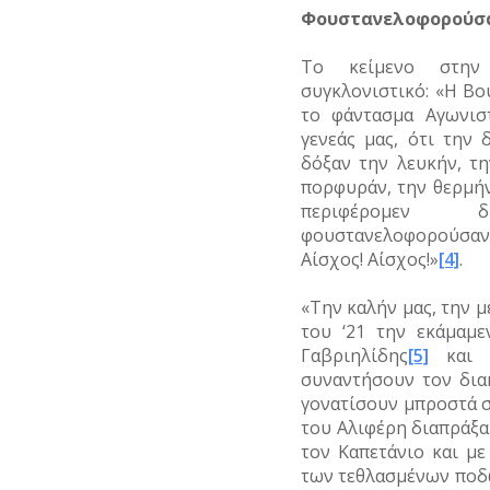
Φουστανελοφορούσ
Το κείμενο στην 
συγκλονιστικό: «Η Β
το φάντασμα Αγωνισ
γενεάς μας, ότι την
δόξαν την λευκήν, τ
πορφυράν, την θερμήν
περιφέρομεν δια
φουστανελοφορούσαν 
Αίσχος! Αίσχος!»
[4]
.
«Την καλήν μας, την μ
του ‘21 την εκάμαμε
Γαβριηλίδης
[5]
και κ
συναντήσουν τον δια
γονατίσουν μπροστά σ
του Αλιφέρη διαπράξα
τον Καπετάνιο και με
των τεθλασμένων ποδώ