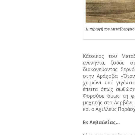
ΥΔΡΕΥΣΗ
ΥΠΟΝΟΜΟΙ
Η περιοχή του Μεταξουργείο
ΦΥΛΑΚΕΣ
ΦΩΤΙΣΜΟΣ
ΧΑΡΤΕΣ
Κάτοικος του Μεταξ
ενενήντα, ζούσε 
ΨΥΧΑΓΩΓΙΑ
διακονεύοντας. Σερνότ
στην Αράχοβα: «
Όταν
χειμώνι υπό γιγάντι
έπειτα όπως σωθώσι
Φορούσε όμως τη φο
μαχητής στο Δερβένι 
και ο Αχιλλεύς Παράσχ
Εκ Λεβαδείας…