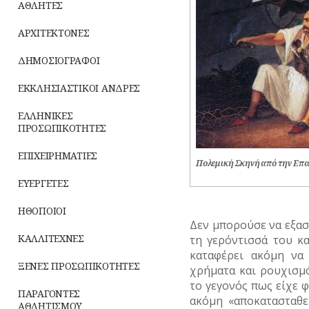
ΝΑΡΚΩΤΙΚΑ
ζωή
Καθημερινά
ΑΘΛΗΤΕΣ
ΝΗΣΩΝ
έθιμα
ΜΟΥΣΕΙΑ
ΕΠΙΓΡΑΦΕΣ
ΣΗΜΑΝΤΙΚΑ
ΜΟΥΣΙΚΗ
Ενδυμασία
ΤΥΠΟΙ
Δημώδης
ΓΕΓΟΝΟΤΑ
ΑΡΧΙΤΕΚΤΟΝΕΣ
–
(ΦΥΣΙΟΓΝΩΜΙΕΣ)
μετεωρολογία
Παιχνίδια
ΝΑΟΙ-
ΚΑΤΑΣΤΗΜΑΤΑ
Καλλωπισμός
ΟΛΥΜΠΙΑΚΟΙ
ΜΟΝΕΣ
ΔΗΜΟΣΙΟΓΡΑΦΟΙ
ΑΓΩΝΕΣ
ΤΥΠΟΣ
Φυτά
Σχολική
ΝΑΥΤΙΛΙΑ
(ΟΛΥΜΠΙΣΜΟΣ)
Λαϊκές
ζωή
ΝΕΚΡΟΤΑΦΕΙΑ
ΕΚΚΛΗΣΙΑΣΤΙΚΟΙ ΑΝΔΡΕΣ
τέχνες
Ζώα
ΟΙΚΟΝΟΜΙΚΗ
ΡΑΔΙΟΦΩΝΟ
ΝΟΣΟΚΟΜΕΙΑ
ΖΩΗ
ΕΛΛΗΝΙΚΕΣ
Μύθοι
ΠΡΟΣΩΠΙΚΟΤΗΤΕΣ
ΤΗΛΕΟΡΑΣΗ
ΠΕΡΙΧΩΡΑ
ΤΟΥΡΙΣΜΟΣ
Παραδόσεις
ΕΠΙΧΕΙΡΗΜΑΤΙΕΣ
ΦΩΤΟΓΡΑΦΙΑ
Πολεμική Σκηνή από την Επα
ΠΛΑΤΕΙΕΣ
ΤΡΑΠΕΖΕΣ
Παροιμίες
ΕΥΕΡΓΕΤΕΣ
ΧΟΡΟΣ
ΠΛΗΘΥΣΜΟΣ
Αινίγματα
ΗΘΟΠΟΙΟΙ
ΠΟΛΕΟΔΟΜΙΑ
Δεν μπορούσε να εξασφ
ΚΑΛΛΙΤΕΧΝΕΣ
τη γερόντισσά του κ
ΠΟΤΑΜΟΙ
καταφέρει ακόμη να
ΞΕΝΕΣ ΠΡΟΣΩΠΙΚΟΤΗΤΕΣ
χρήματα και ρουχισμό
ΠΡΑΣΙΝΟ-
το γεγονός πως είχε φ
ΚΗΠΟΙ
ΠΑΡΑΓΟΝΤΕΣ
ακόμη «αποκατασταθε
ΑΘΛΗΤΙΣΜΟΥ