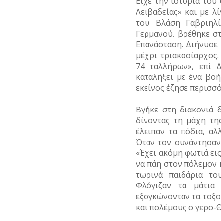
Είχε την ιστορία του
Λειβαδείας» και με λ
του Βλάση Γαβριηλ
Γερμανού, βρέθηκε στ
Επανάσταση. Διήνυσε 
μέχρι τριακοσίαρχος
74 ταλλήρων», επί 
καταλήξει με ένα βο
εκείνος έζησε περισσό
Βγήκε στη διακονιά 
δίνοντας τη μάχη τη
έλειπαν τα πόδια, αλ
Όταν τον συνάντησαν
«
Έχει ακόμη φωτιά εις
να πάη στον πόλεμον κ
τωρινά παιδάρια το
Φλόγιζαν τα μάτια
εξογκώνονταν τα τοξοε
και πολέμους ο γερο-