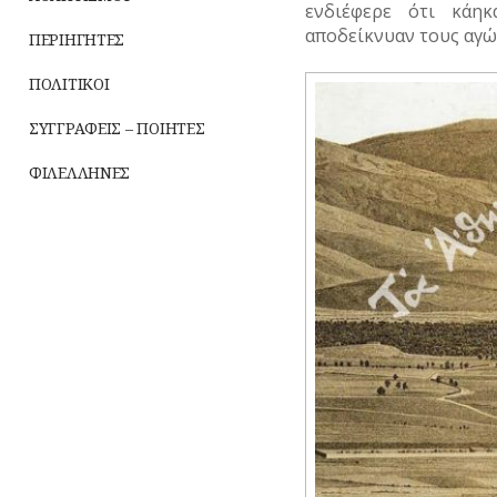
ενδιέφερε ότι κάη
ΡΕΜΑΤΑ
αποδείκνυαν τους αγώ
ΠΕΡΙΗΓΗΤΕΣ
ΣΥΓΚΟΙΝΩΝΙΕΣ
ΠΟΛΙΤΙΚΟΙ
ΣΥΛΛΟΓΟΙ-
ΣΩΜΑΤΕΙΑ
ΣΥΓΓΡΑΦΕΙΣ – ΠΟΙΗΤΕΣ
ΣΦΑΓΕΙΑ
ΦΙΛΕΛΛΗΝΕΣ
ΣΧΕΔΙΟ
ΠΟΛΗΣ
ΤΕΧΝΟΛΟΓΙΑ
ΤΗΛΕΠΙΚΟΙΝΩΝΙΕΣ
ΤΟΠΟΓΡΑΦΙΑ
ΤΟΠΩΝΥΜΙΑ
ΤΡΟΧΑΙΑ-
ΚΥΚΛΟΦΟΡΙΑ