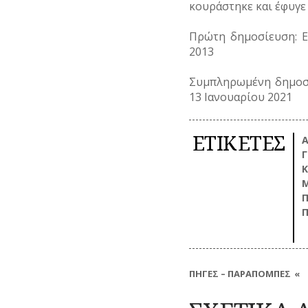
κουράστηκε και έφυγε 
Πρώτη δημοσίευση: Ε
2013
Συμπληρωμένη δημοσί
13 Ιανουαρίου 2021
ΕΤΙΚΕΤΕΣ
Α
Γ
Κ
Μ
Π
Π
ΠΗΓΕΣ – ΠΑΡΑΠΟΜΠΕΣ
Το μεγαλύτερο μέρος των δημοσ
αδημοσίευτες πηγές και είναι 