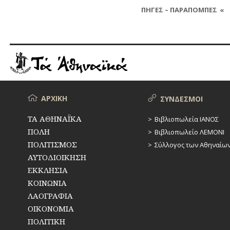
ΠΗΓΕΣ – ΠΑΡΑΠΟΜΠΕΣ
Το μεγαλύτερο μέρος των δημοσ
αδημοσίευτες πηγές και είναι 
παρατίθενται παραπομπές, λόγ
ερευνητές που επιθυμούν να
μπορούν να επικοινωνούν στο 
να ενημερώνονται για παραπομπ
Μενού
ΑΡΧΙΚΗ
ΣΥΝΔΕΣΜΟΙ
ΤΑ ΑΘΗΝΑΪΚΑ
Βιβλιοπωλεία ΙΑΝΟΣ
ΠΟΛΗ
Βιβλιοπωλείο ΛΕΜΟΝΙ
ΠΟΛΙΤΙΣΜΟΣ
Σύλλογος των Αθηναίω
ΑΥΤΟΔΙΟΙΚΗΣΗ
ΕΚΚΛΗΣΙΑ
ΚΟΙΝΩΝΙΑ
ΛΑΟΓΡΑΦΙΑ
ΟΙΚΟΝΟΜΙΑ
ΠΟΛΙΤΙΚΗ