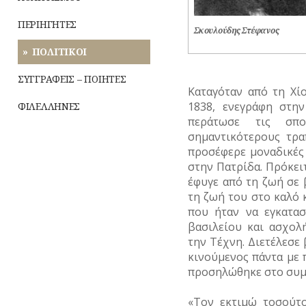
ΡΕΜΑΤΑ
ΠΕΡΙΗΓΗΤΕΣ
Σκουλούδης Στέφανος
ΣΥΓΚΟΙΝΩΝΙΕΣ
ΠΟΛΙΤΙΚΟΙ
ΣΥΛΛΟΓΟΙ-
ΣΩΜΑΤΕΙΑ
ΣΥΓΓΡΑΦΕΙΣ – ΠΟΙΗΤΕΣ
Καταγόταν από τη Χί
ΣΦΑΓΕΙΑ
1838, ενεγράφη στη
ΦΙΛΕΛΛΗΝΕΣ
περάτωσε τις σπ
ΣΧΕΔΙΟ
σημαντικότερους τρα
ΠΟΛΗΣ
προσέφερε μοναδικές
στην Πατρίδα. Πρόκει
ΤΕΧΝΟΛΟΓΙΑ
έφυγε από τη ζωή σε 
τη ζωή του στο καλό 
ΤΗΛΕΠΙΚΟΙΝΩΝΙΕΣ
που ήταν να εγκατα
ΤΟΠΟΓΡΑΦΙΑ
βασιλείου και ασχολ
την Τέχνη. Διετέλεσε
ΤΟΠΩΝΥΜΙΑ
κινούμενος πάντα με π
προσηλώθηκε στο συμ
ΤΡΟΧΑΙΑ-
ΚΥΚΛΟΦΟΡΙΑ
«Τον εκτιμώ τοσούτο