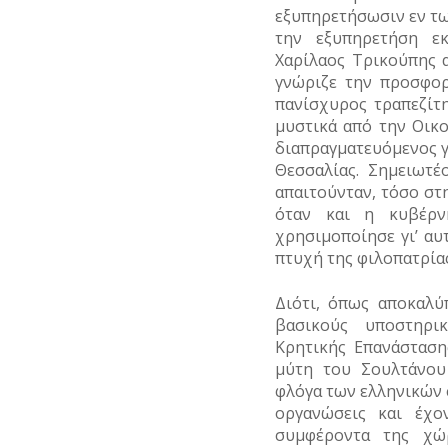
εξυπηρετήσωσιν εν τω
ΥΔΡΕΥΣΗ
την εξυπηρετήση ε
Χαρίλαος Τρικούπης 
ΥΠΟΝΟΜΟΙ
γνώριζε την προσφορ
ΦΥΛΑΚΕΣ
πανίσχυρος τραπεζίτ
μυστικά από την Οικ
ΦΩΤΙΣΜΟΣ
διαπραγματευόμενος γ
Θεσσαλίας. Σημειωτέ
ΧΑΡΤΕΣ
απαιτούνταν, τόσο στ
όταν και η κυβέρν
ΨΥΧΑΓΩΓΙΑ
χρησιμοποίησε γι’ αυ
πτυχή της φιλοπατρίας
Διότι, όπως αποκαλύ
βασικούς υποστηρι
Κρητικής Επανάσταση
μύτη του Σουλτάνου
φλόγα των ελληνικών
οργανώσεις και έχο
συμφέροντα της χώρ