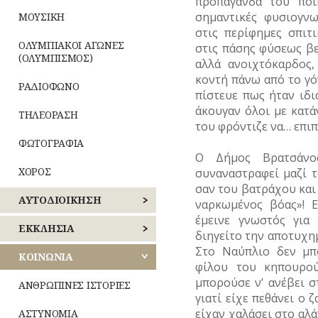
προπαγάνδα του ποι
σημαντικές φυσιογνω
ΜΟΥΣΙΚΗ
στις περίφημες σπιτ
ΟΛΥΜΠΙΑΚΟΙ ΑΓΩΝΕΣ
στις πάσης φύσεως βε
(ΟΛΥΜΠΙΣΜΟΣ)
αλλά ανοιχτόκαρδος
κοντή πάνω από το γόν
ΡΑΔΙΟΦΩΝΟ
πίστευε πως ήταν ιδι
άκουγαν όλοι με κατά
ΤΗΛΕΟΡΑΣΗ
του φρόντιζε να… επιπ
ΦΩΤΟΓΡΑΦΙΑ
Ο Δήμος Βρατσάνο
ΧΟΡΟΣ
συναναστραφεί μαζί 
σαν του βατράχου και
ΑΥΤΟΔΙΟΙΚΗΣΗ
ναρκωμένος βόας»! Ε
έμεινε γνωστός για
ΚΕΝΤΡΙΚΟΣ
ΕΚΚΛΗΣΙΑ
διηγείτο την αποτυχη
ΤΟΜΕΑΣ
Στο Ναύπλιο δεν μπ
ΑΘΗΝΩΝ
ΝΑΟΙ
ΚΟΙΝΩΝΙΑ
φίλου του κηπουρού
–
μπορούσε ν’ ανέβει σ
ΝΟΤΙΟΣ
ΜΟΝΕΣ
ΑΝΘΡΩΠΙΝΕΣ ΙΣΤΟΡΙΕΣ
ΤΟΜΕΑΣ
γιατί είχε πεθάνει ο 
ΑΘΗΝΩΝ
ΕΝΟΡΙΕΣ
είχαν χαλάσει στο αλά
ΑΣΤΥΝΟΜΙΑ