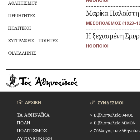
ΗΘΟΠΟΙΟΙ
Μαρίκος
ΑΘΛΗΤΙΣΜΟΥ
που
:
Μεταβείτε
γνώριζε
Μαρίκα Παλαίστη
Μαρίκα
στο
ΠΕΡΙΗΓΗΤΕΣ
την
Παλαίστη
άρθρο
τέχνη
ΜΕΣΟΠΟΛΕΜΟΣ (1923-19
της
ΠΟΛΙΤΙΚΟΙ
μιμητικής
:
Μεταβείτε
Η ξεχασμένη Σμυρ
Η
στο
ΣΥΓΓΡΑΦΕΙΣ – ΠΟΙΗΤΕΣ
ξεχασμένη
άρθρο
ΗΘΟΠΟΙΟΙ
Σμυρνιά
σουμπρέτα
ΦΙΛΕΛΛΗΝΕΣ
Κούλα
Γκιουζέππε
Μενού
ΑΡΧΙΚΗ
ΣΥΝΔΕΣΜΟΙ
ΤΑ ΑΘΗΝΑΪΚΑ
Βιβλιοπωλεία ΙΑΝΟΣ
ΠΟΛΗ
Βιβλιοπωλείο ΛΕΜΟΝΙ
ΠΟΛΙΤΙΣΜΟΣ
Σύλλογος των Αθηναίω
ΑΥΤΟΔΙΟΙΚΗΣΗ