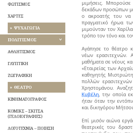
μιμήσεις. Μπορούσε 
ΦΩΤΙΣΜΟΣ
δεκάδων προσώπων με 
ο ακροατής του να 
ΧΑΡΤΕΣ
πραγματικό ήρωα τω
ΨΥΧΑΓΩΓΙΑ
μιμούνταν τον Χαρίλ
τρόπο τον τόνο και τ
ΠΟΛΙΤΙΣΜΟΣ
Αγάπησε το θέατρο κ
ΑΘΛΗΤΙΣΜΟΣ
νέων ερασιτεχνών. 
μαθήματα σε νέους και
ΓΛΥΠΤΙΚΗ
«Εταιρείας των Αρχα
καθηγητής Μιστριώτης
ΖΩΓΡΑΦΙΚΗ
πολλών ερασιτεχνών
ΘΕΑΤΡΟ
Χρηστομάνου. Αναζη
Κυβέλη
, την οποία ε
ΚΙΝΗΜΑΤΟΓΡΑΦΟΣ
ήταν όταν την εντόπ
και δικηγόρου Μήτσο
ΚΟΜΙΚΣ – ΣΚΙΤΣΑ
(ΓΕΛΟΙΟΓΡΑΦΙΕΣ)
Επί μισόν αιώνα εργά
θεατρικές του δρασ
ΛΟΓΟΤΕΧΝΙΑ – ΠΟΙΗΣΗ