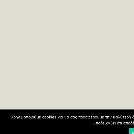
Χρησιμοποιούμε cookies για να σας προσφέρουμε την καλύτερη δ
υποδεικνύει ότι απο
Ε