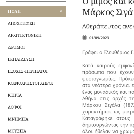
Ο μίμος και 
Κ
ΑΘΗΝΩΝ
ΠΕΡΙΠΑΤΟΙ
ΕΟΡΤΕΣ
Ζ
ΚΟΜΙΚΣ
Μάρκος Σιγά
ΚΟΙΝΟΧΡΗΣΤΟΙ
ΠΟΛΗ
–
ΑΝΑΤΟΛΙΚΗΣ
ΧΩΡΟΙ
ΣΚΙΤΣΑ
ΞΩΚΚΛΗΣΙΑ
ΜΙ
ΑΤΤΙΚΗΣ
(ΓΕΛΟΙΟΓΡΑΦΙΕΣ)
ΠΝΕΥΜΑΤ
ΚΤΙΡΙΑ
ΙΣ
ΑΠΟΧΕΤΕΥΣΗ
Αθεράπευτος ανε
ΒΙΟΣ
ΛΟΓΟΤΕΧΝΙΑ
ΛΟΦΟΙ
ΠΑΝΗΓΥΡΙΑ
–
ΔΥΤΙΚΗΣ
Λατρεία
ΑΡΧΙΤΕΚΤΟΝΙΚΗ
ΝΑ
ΜΝΗΜΕΙΑ
ΠΟΙΗΣΗ
ΑΤΤΙΚΗΣ
01/09/2023
Θρησκευτικ
ΜΟΥΣΕΙΑ
ΜΟΥΣΙΚΗ
ΔΡΟΜΟΙ
Δημώδης
ΤΥ
ΠΕΙΡΑΙΩΣ
ΝΑΟΙ-ΜΟΝΕΣ
ΟΛΥΜΠΙΑΚΟΙ
Γράφει ο Ελευθέριος Γ
μετεωρολο
(Φ
ΑΓΩΝΕΣ
ΝΕΚΡΟΤΑΦΕΙΑ
ΕΚΠΑΙΔΕΥΣΗ
Φυτά
(ΟΛΥΜΠΙΣΜΟΣ)
ΝΗΣΩΝ
ΝΟΣΟΚΟΜΕΙΑ
Κατά καιρούς εμφαν
Ζώα
ΤΥ
ΡΑΔΙΟΦΩΝΟ
ΠΕΡΙΧΩΡΑ
ΕΞΟΧΕΣ-ΠΕΡΙΠΑΤΟΙ
πρόσωπα που έχουν 
Μύθοι
ΤΗΛΕΟΡΑΣΗ
ΠΛΑΤΕΙΕΣ
φυσιογνωμίες. Πρόκε
Παραδόσει
ΦΩΤΟΓΡΑΦΙΑ
ΚΟΙΝΟΧΡΗΣΤΟΙ ΧΩΡΟΙ
ΠΛΗΘΥΣΜΟΣ
στα νεότερα χρόνια, 
Παροιμίες
ΧΟΡΟΣ
ένας μοναδικός και π
ΠΟΛΕΟΔΟΜΙΑ
Αινίγματα
ΚΤΙΡΙΑ
Αθήνα στις αρχές τη
ΠΟΤΑΜΟΙ
Μάρκου Σιγάλα (187
ΛΟΦΟΙ
χαρακτήρισε ως μικρ
Καταγράφηκε στους 
ΜΝΗΜΕΙΑ
δημιουργώντας την π
ΜΟΥΣΕΙΑ
όλοι ήθελαν να χρωμ