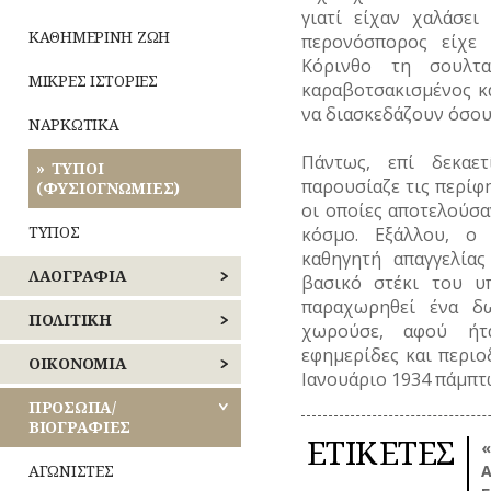
γιατί είχαν χαλάσε
ΑΝΑΤΟΛΙΚΗΣ
ΕΟΡΤΕΣ
ΚΑΘΗΜΕΡΙΝΗ ΖΩΗ
περονόσπορος είχε 
ΑΤΤΙΚΗΣ
Κόρινθο τη σουλτα
ΞΩΚΚΛΗΣΙΑ
ΜΙΚΡΕΣ ΙΣΤΟΡΙΕΣ
καραβοτσακισμένος κα
ΔΥΤΙΚΗΣ
ΑΤΤΙΚΗΣ
να διασκεδάζουν όσους
ΠΑΝΗΓΥΡΙΑ
ΝΑΡΚΩΤΙΚΑ
ΠΕΙΡΑΙΩΣ
Πάντως, επί δεκαε
ΤΥΠΟΙ
παρουσίαζε τις περίφ
(ΦΥΣΙΟΓΝΩΜΙΕΣ)
ΝΗΣΩΝ
οι οποίες αποτελούσα
ΤΥΠΟΣ
κόσμο. Εξάλλου, ο
καθηγητή απαγγελία
ΛΑΟΓΡΑΦΙΑ
βασικό στέκι του υ
παραχωρηθεί ένα δω
ΛΑΙΚΗ
ΠΟΛΙΤΙΚΗ
χωρούσε, αφού ήτα
ΔΗΜΙΟΥΡΓΙΑ
εφημερίδες και περιο
ΕΚΛΟΓΕΣ
ΟΙΚΟΝΟΜΙΑ
Ιανουάριο 1934 πάμπτ
ΠΝΕΥΜΑΤΙΚΟΣ
Οίκος
ΒΙΟΣ
–
ΕΠΑΝΑΣΤΑΣΕΙΣ
ΒΙΟΜΗΧΑΝΙΑ
ΠΡΟΣΩΠΑ/
Αυλή
–
ΒΙΟΓΡΑΦΙΕΣ
ΕΤΙΚΕΤΕΣ
ΚΟΙΝΩΝΙΚΟΣ
ΕΜΠΟΡΙΟ
Λατρεία
«
ΚΙΝΗΜΑΤΑ
ΒΙΟΣ
Τροφές
ΑΓΩΝΙΣΤΕΣ
Α
–
ΕΠΑΓΓΕΛΜΑΤΑ
Θρησκευτική