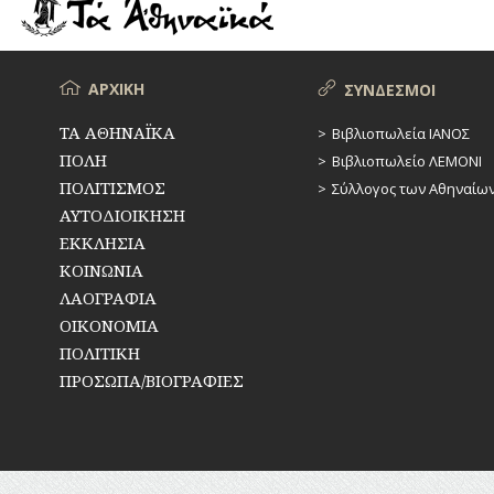
ΡΕΜΑΤΑ
ΠΑΡΑΓΟΝΤΕΣ
ΑΘΛΗΤΙΣΜΟΥ
ΣΥΓΚΟΙΝΩΝΙΕΣ
ΠΕΡΙΗΓΗΤΕΣ
Μενού
ΑΡΧΙΚΗ
ΣΥΝΔΕΣΜΟΙ
ΣΥΛΛΟΓΟΙ-
ΣΩΜΑΤΕΙΑ
ΠΟΛΙΤΙΚΟΙ
ΤΑ ΑΘΗΝΑΪΚΑ
Βιβλιοπωλεία ΙΑΝΟΣ
ΠΟΛΗ
Βιβλιοπωλείο ΛΕΜΟΝΙ
ΣΦΑΓΕΙΑ
ΣΥΓΓΡΑΦΕΙΣ
–
ΠΟΛΙΤΙΣΜΟΣ
Σύλλογος των Αθηναίω
ΠΟΙΗΤΕΣ
ΣΧΕΔΙΟ
ΑΥΤΟΔΙΟΙΚΗΣΗ
ΠΟΛΗΣ
ΕΚΚΛΗΣΙΑ
ΦΙΛΕΛΛΗΝΕΣ
ΚΟΙΝΩΝΙΑ
ΤΕΧΝΟΛΟΓΙΑ
ΛΑΟΓΡΑΦΙΑ
ΤΗΛΕΠΙΚΟΙΝΩΝΙΕΣ
ΟΙΚΟΝΟΜΙΑ
ΠΟΛΙΤΙΚΗ
ΤΟΠΟΓΡΑΦΙΑ
ΠΡΟΣΩΠΑ/ΒΙΟΓΡΑΦΙΕΣ
ΤΟΠΩΝΥΜΙΑ
ΤΡΟΧΑΙΑ-
ΚΥΚΛΟΦΟΡΙΑ