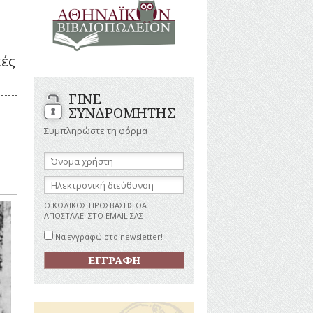
ΑΝΔΡΕΣ
ΙΓΡΑΦΕΣ
ΕΛΛΗΝΙΚΕΣ
ΠΡΟΣΩΠΙΚΟΤΗΤΕΣ
ΤΑΣΤΗΜΑΤΑ
ΕΠΙΧΕΙΡΗΜΑΤΙΕΣ
κές
ΕΥΕΡΓΕΤΕΣ
ΥΤΙΛΙΑ
ΗΘΟΠΟΙΟΙ
ΓΙΝΕ
ΚΑΛΛΙΤΕΧΝΕΣ
ΚΟΝΟΜΙΚΗ
ΣΥΝΔΡΟΜΗΤΗΣ
ΩΗ
ΞΕΝΕΣ
ΠΡΟΣΩΠΙΚΟΤΗΤΕΣ
Συμπληρώστε τη φόρμα
ΥΡΙΣΜΟΣ
ΠΑΡΑΓΟΝΤΕΣ
ΑΘΛΗΤΙΣΜΟΥ
Όνομα
χρήστη:
ΠΕΡΙΗΓΗΤΕΣ
ΑΠΕΖΕΣ
Ηλεκτρονική
ΠΟΛΙΤΙΚΟΙ
διεύθυνση:
ΣΥΓΓΡΑΦΕΙΣ
Ο ΚΩΔΙΚΟΣ ΠΡΟΣΒΑΣΗΣ ΘΑ
–
ΑΠΟΣΤΑΛΕΙ ΣΤΟ EMAIL ΣΑΣ
ΠΟΙΗΤΕΣ
Να εγγραφώ στο newsletter!
ΦΙΛΕΛΛΗΝΕΣ