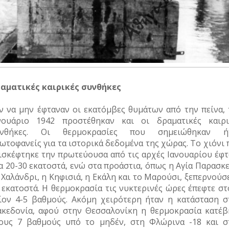
αματικές καιρικές συνθήκες
ν να μην έφταναν οι εκατόμβες θυμάτων από την πείνα, 
νουάριο 1942 προστέθηκαν και οι δραματικές καιρι
υνθήκες. Οι θερμοκρασίες που σημειώθηκαν ή
ωτοφανείς για τα ιστορικά δεδομένα της χώρας. Το χιόνι
ισκέφτηκε την πρωτεύουσα από τις αρχές Ιανουαρίου έφτ
α 20-30 εκατοστά, ενώ στα προάστια, όπως η Αγία Παρασκ
 Χαλάνδρι, η Κηφισιά, η Εκάλη και το Μαρούσι, ξεπερνούσ
 εκατοστά. Η θερμοκρασία τις νυκτερινές ώρες έπεφτε στ
ίον 4-5 βαθμούς. Ακόμη χειρότερη ήταν η κατάσταση σ
κεδονία, αφού στην Θεσσαλονίκη η θερμοκρασία κατέβ
ους 7 βαθμούς υπό το μηδέν, στη Φλώρινα -18 και σ