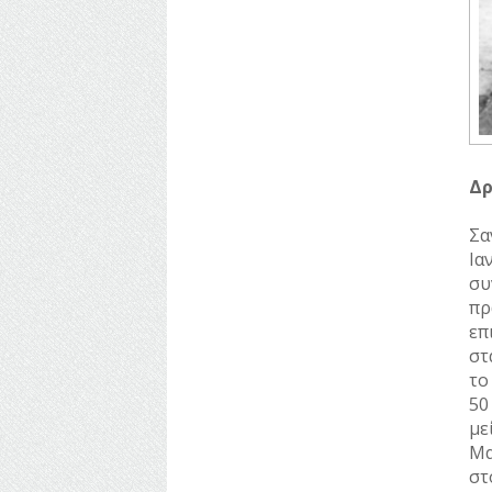
Δρ
Σα
Ια
σ
πρ
επ
στ
το
50
με
Μα
στ