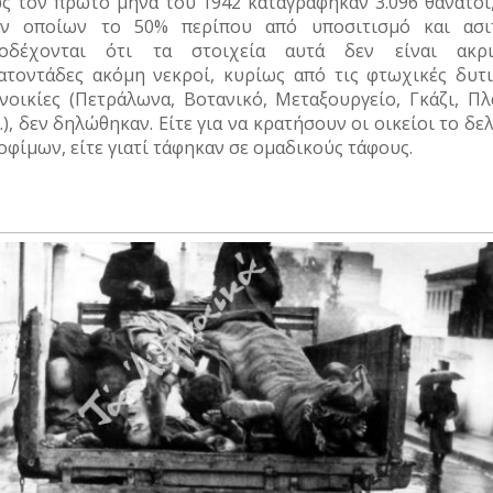
ς τον πρώτο μήνα του 1942 καταγράφηκαν 3.096 θάνατοι,
ν οποίων το 50% περίπου από υποσιτισμό και ασιτ
οδέχονται ότι τα στοιχεία αυτά δεν είναι ακρι
ατοντάδες ακόμη νεκροί, κυρίως από τις φτωχικές δυτι
νοικίες (Πετράλωνα, Βοτανικό, Μεταξουργείο, Γκάζι, Πλ
ά.), δεν δηλώθηκαν. Είτε για να κρατήσουν οι οικείοι το δε
οφίμων, είτε γιατί τάφηκαν σε ομαδικούς τάφους.