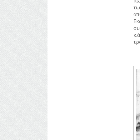
πω
τω
απ
Εκ
συ
κ.
τρ