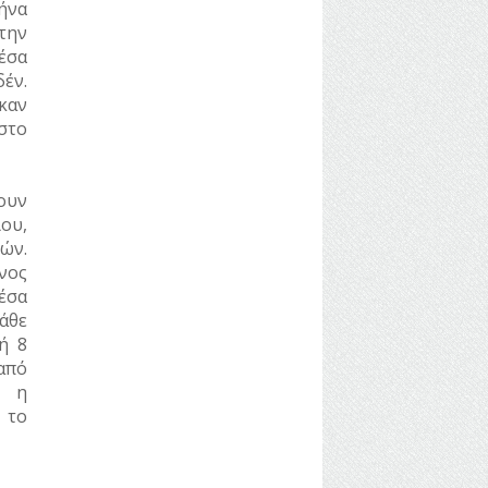
θήνα
την
έσα
έν.
καν
στο
ύουν
ου,
χών.
νος
έσα
άθε
ή 8
 από
ε η
 το