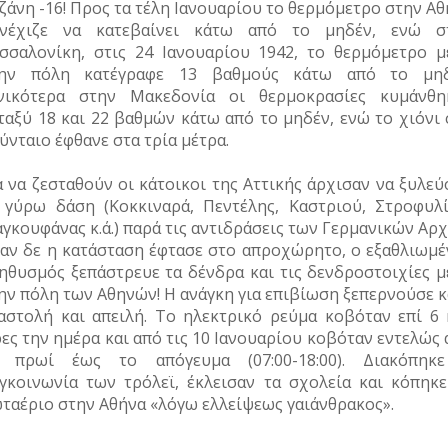
ζάνη -16! Προς τα τέλη Ιανουαρίου το θερμόμετρο στην Α
νέχιζε να κατεβαίνει κάτω από το μηδέν, ενώ σ
σσαλονίκη, στις 24 Ιανουαρίου 1942, το θερμόμετρο μ
ην πόλη κατέγραφε 13 βαθμούς κάτω από το μηδ
νικότερα στην Μακεδονία οι θερμοκρασίες κυμάνθη
ταξύ 18 και 22 βαθμών κάτω από το μηδέν, ενώ το χιόνι 
ύνταιο έφθανε στα τρία μέτρα.
α να ζεσταθούν οι κάτοικοι της Αττικής άρχισαν να ξυλε
 γύρω δάση (Κοκκιναρά, Πεντέλης, Καστριού, Στροφυλί
γκουφάνας κ.ά.) παρά τις αντιδράσεις των Γερμανικών Αρ
αν δε η κατάσταση έφτασε στο απροχώρητο, ο εξαθλιωμέ
ηθυσμός ξεπάστρευε τα δένδρα και τις δενδροστοιχίες μ
ην πόλη των Αθηνών! Η ανάγκη για επιβίωση ξεπερνούσε κ
αστολή και απειλή. Το ηλεκτρικό ρεύμα κοβόταν επί 6 
ες την ημέρα και από τις 10 Ιανουαρίου κοβόταν εντελώς
 πρωί έως το απόγευμα (07:00-18:00). Διακόπηκ
γκοινωνία των τρόλεϊ, έκλεισαν τα σχολεία και κόπηκε
ταέριο στην Αθήνα «λόγω ελλείψεως γαιάνθρακος».