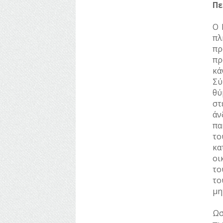
Πε
ΥΔΡΕΥΣΗ
Ο 
ΥΠΟΝΟΜΟΙ
πλ
πρ
ΦΥΛΑΚΕΣ
πρ
ΦΩΤΙΣΜΟΣ
κά
Σύ
ΧΑΡΤΕΣ
θύ
στ
ΨΥΧΑΓΩΓΙΑ
άν
πα
το
κα
οι
το
το
μη
Ωσ