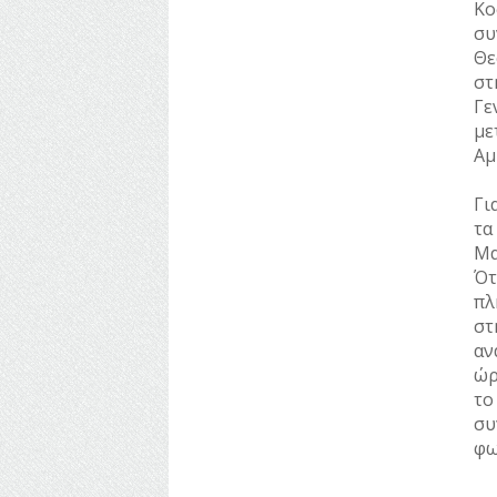
Κο
συ
Θε
στ
Γε
με
Αμ
Γι
τα
Μα
Ότ
πλ
στ
αν
ώρ
το
συ
φω