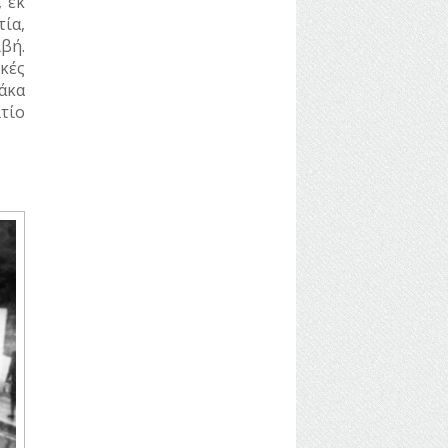
 εκ
ία,
βή.
κές
άκα
λτίο