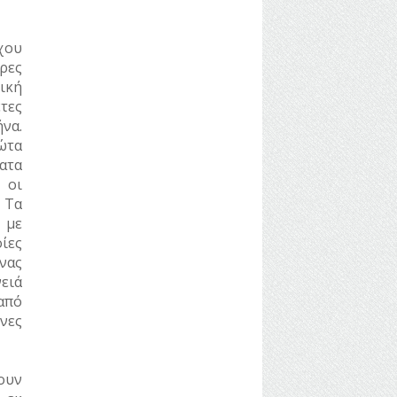
χου
ρες
ική
τες
να.
ώτα
ατα
 οι
 Τα
 με
ίες
νας
νειά
 από
ένες
ουν