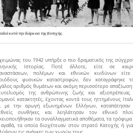
αιδιά κατά την διάρκεια της Κατοχής.
χειμώνας του 1942 υπήρξε ο πιο δραματικός της σύγχρο
ληνικής Ιστορίας. Ποτέ άλλοτε, είτε σε καιρ
αναστάσεων, πολέμων και εθνικών κινδύνων είτε
ριόδους φυσικών καταστροφών, δεν καταγράφηκε τ
γάλος αριθμός θυμάτων και ακόμη περισσότερο απαξίωση 
ευτελισμός της ανθρώπινης ζωής και αξιοπρέπειας.
ρμανοί κατακτητές, έχοντας κοντά τους ηττημένους Ιταλ
ι με την αρωγή εξωνημένων Ελλήνων, καταπάτησαν 
εθνείς συνθήκες και λεηλάτησαν τον εθνικό πλού
κειοποιήθηκαν τα συναλλαγματικά αποθέματα, τα τρόφιμα 
 αγαθά, τα οποία διοχέτευαν στον στρατό Κατοχής ή για
λύψουν τις ανάγκες των χωρών τους.