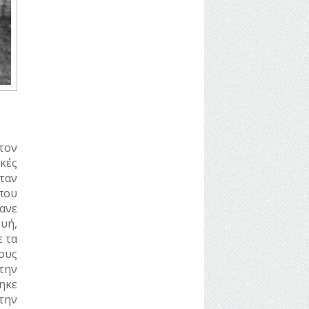
τον
κές
ταν
 που
ανε
ευή,
ε τα
ους
την
ηκε
την