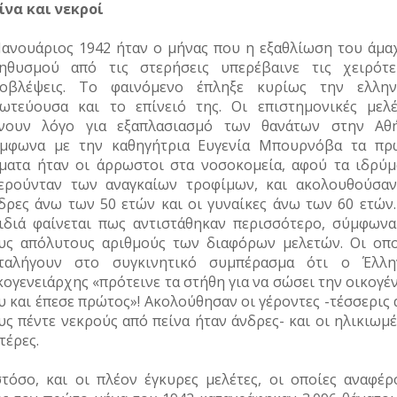
ίνα και νεκροί
Ιανουάριος 1942 ήταν ο μήνας που η εξαθλίωση του άμα
ηθυσμού από τις στερήσεις υπερέβαινε τις χειρότε
οβλέψεις. Το φαινόμενο έπληξε κυρίως την ελλην
ωτεύουσα και το επίνειό της. Οι επιστημονικές μελέ
νουν λόγο για εξαπλασιασμό των θανάτων στην Αθή
μφωνα με την καθηγήτρια Ευγενία Μπουρνόβα τα πρ
ματα ήταν οι άρρωστοι στα νοσοκομεία, αφού τα ιδρύμ
ερούνταν των αναγκαίων τροφίμων, και ακολουθούσαν
δρες άνω των 50 ετών και οι γυναίκες άνω των 60 ετών.
ιδιά φαίνεται πως αντιστάθηκαν περισσότερο, σύμφωνα
υς απόλυτους αριθμούς των διαφόρων μελετών. Οι οπο
ταλήγουν στο συγκινητικό συμπέρασμα ότι ο Έλλη
κογενειάρχης «πρότεινε τα στήθη για να σώσει την οικογέ
υ και έπεσε πρώτος»! Ακολούθησαν οι γέροντες -τέσσερις
υς πέντε νεκρούς από πείνα ήταν άνδρες- και οι ηλικιωμ
τέρες.
τόσο, και οι πλέον έγκυρες μελέτες, οι οποίες αναφέρ