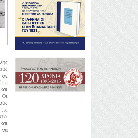
νης
ούς
 σε
όσο
και
 Οι
ούς
τις
το.
και
 να