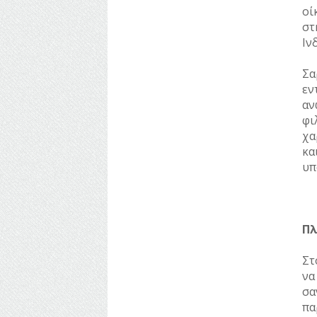
οί
στ
Ιν
Σα
εν
αν
φι
χα
κα
υπ
Πλ
Στ
να
σα
πα