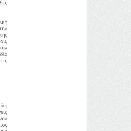
δές
ική
την
της
ου,
ταν
δία
τις
ολη
νείς
ναν
ίος