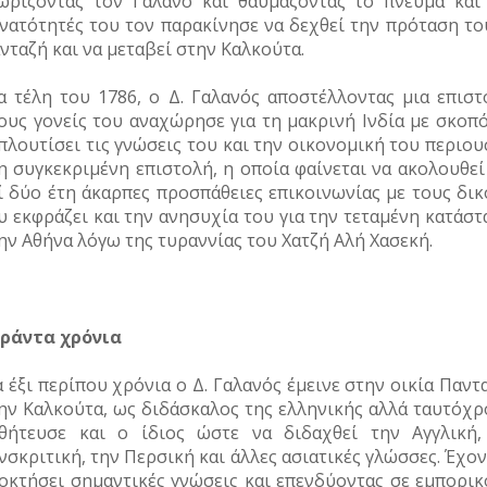
ωρίζοντας τον Γαλανό και θαυμάζοντας το πνεύμα και 
νατότητές του τον παρακίνησε να δεχθεί την πρόταση του
νταζή και να μεταβεί στην Καλκούτα.
α τέλη του 1786, ο Δ. Γαλανός αποστέλλοντας μια επιστ
ους γονείς του αναχώρησε για τη μακρινή Ινδία με σκοπό
πλουτίσει τις γνώσεις του και την οικονομική του περιου
η συγκεκριμένη επιστολή, η οποία φαίνεται να ακολουθεί
ί δύο έτη άκαρπες προσπάθειες επικοινωνίας με τους δικ
υ εκφράζει και την ανησυχία του για την τεταμένη κατάσ
ην Αθήνα λόγω της τυραννίας του Χατζή Αλή Χασεκή.
ράντα χρόνια
α έξι περίπου χρόνια ο Δ. Γαλανός έμεινε στην οικία Παντ
ην Καλκούτα, ως διδάσκαλος της ελληνικής αλλά ταυτόχρ
θήτευσε και ο ίδιος ώστε να διδαχθεί την Αγγλική,
νσκριτική, την Περσική και άλλες ασιατικές γλώσσες. Έχο
οκτήσει σημαντικές γνώσεις και επενδύοντας σε εμπορικ