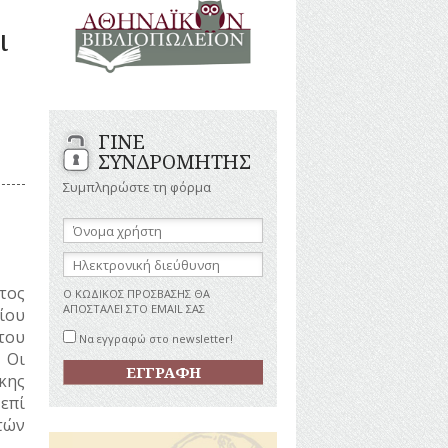
ΑΝΔΡΕΣ
ΙΓΡΑΦΕΣ
ι
ΕΛΛΗΝΙΚΕΣ
ΠΡΟΣΩΠΙΚΟΤΗΤΕΣ
ΤΑΣΤΗΜΑΤΑ
ΕΠΙΧΕΙΡΗΜΑΤΙΕΣ
ΕΥΕΡΓΕΤΕΣ
ΥΤΙΛΙΑ
ΗΘΟΠΟΙΟΙ
ΓΙΝΕ
ΚΑΛΛΙΤΕΧΝΕΣ
ΚΟΝΟΜΙΚΗ
ΣΥΝΔΡΟΜΗΤΗΣ
ΩΗ
ΞΕΝΕΣ
ΠΡΟΣΩΠΙΚΟΤΗΤΕΣ
Συμπληρώστε τη φόρμα
ΥΡΙΣΜΟΣ
ΠΑΡΑΓΟΝΤΕΣ
ΑΘΛΗΤΙΣΜΟΥ
Όνομα
χρήστη:
ΠΕΡΙΗΓΗΤΕΣ
ΑΠΕΖΕΣ
Ηλεκτρονική
ΠΟΛΙΤΙΚΟΙ
διεύθυνση:
τος
ΣΥΓΓΡΑΦΕΙΣ
Ο ΚΩΔΙΚΟΣ ΠΡΟΣΒΑΣΗΣ ΘΑ
–
ΑΠΟΣΤΑΛΕΙ ΣΤΟ EMAIL ΣΑΣ
ίου
ΠΟΙΗΤΕΣ
του
Να εγγραφώ στο newsletter!
ΦΙΛΕΛΛΗΝΕΣ
 Οι
κης
επί
τών