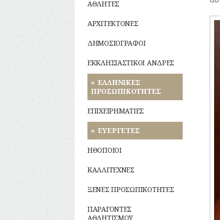
ΝΑΡΚΩΤΙΚΑ
ζωή
Καθημερινά
ΣΥΛΛΟΓΟΙ-
ΑΘΛΗΤΕΣ
ΝΗΣΩΝ
έθιμα
ΣΩΜΑΤΕΙΑ
ΜΟΥΣΕΙΑ
ΕΠΙΓΡΑΦΕΣ
ΣΗΜΑΝΤΙΚΑ
ΜΟΥΣΙΚΗ
Ενδυμασία
ΤΥΠΟΙ
Δημώδης
ΣΦΑΓΕΙΑ
ΓΕΓΟΝΟΤΑ
ΑΡΧΙΤΕΚΤΟΝΕΣ
–
(ΦΥΣΙΟΓΝΩΜΙΕΣ)
μετεωρολογία
Παιχνίδια
ΝΑΟΙ-
ΚΑΤΑΣΤΗΜΑΤΑ
ΣΧΕΔΙΟ ΠΟΛΗΣ
Καλλωπισμός
ΟΛΥΜΠΙΑΚΟΙ
ΜΟΝΕΣ
ΔΗΜΟΣΙΟΓΡΑΦΟΙ
ΤΕΧΝΟΛΟΓΙΑ
ΑΓΩΝΕΣ
ΤΥΠΟΣ
Φυτά
Σχολική
ΝΑΥΤΙΛΙΑ
ΤΗΛΕΠΙΚΟΙΝΩΝΙΕΣ
(ΟΛΥΜΠΙΣΜΟΣ)
Λαϊκές
ζωή
ΝΕΚΡΟΤΑΦΕΙΑ
ΕΚΚΛΗΣΙΑΣΤΙΚΟΙ ΑΝΔΡΕΣ
τέχνες
ΤΟΠΟΓΡΑΦΙΑ
Ζώα
ΟΙΚΟΝΟΜΙΚΗ
ΡΑΔΙΟΦΩΝΟ
ΤΟΠΩΝΥΜΙΑ
ΝΟΣΟΚΟΜΕΙΑ
ΖΩΗ
ΕΛΛΗΝΙΚΕΣ
Μύθοι
ΤΡΟΧΑΙΑ-
ΠΡΟΣΩΠΙΚΟΤΗΤΕΣ
ΤΗΛΕΟΡΑΣΗ
ΚΥΚΛΟΦΟΡΙΑ
ΠΕΡΙΧΩΡΑ
ΤΟΥΡΙΣΜΟΣ
Παραδόσεις
ΥΔΡΕΥΣΗ
ΕΠΙΧΕΙΡΗΜΑΤΙΕΣ
ΦΩΤΟΓΡΑΦΙΑ
ΠΛΑΤΕΙΕΣ
ΤΡΑΠΕΖΕΣ
ΥΠΟΝΟΜΟΙ
Παροιμίες
ΕΥΕΡΓΕΤΕΣ
ΦΥΛΑΚΕΣ
ΧΟΡΟΣ
ΠΛΗΘΥΣΜΟΣ
ΦΩΤΙΣΜΟΣ
Αινίγματα
ΗΘΟΠΟΙΟΙ
ΧΑΡΤΕΣ
ΠΟΛΕΟΔΟΜΙΑ
ΨΥΧΑΓΩΓΙΑ
ΚΑΛΛΙΤΕΧΝΕΣ
ΠΟΤΑΜΟΙ
ΞΕΝΕΣ ΠΡΟΣΩΠΙΚΟΤΗΤΕΣ
ΠΡΑΣΙΝΟ-
ΚΗΠΟΙ
ΠΑΡΑΓΟΝΤΕΣ
ΑΘΛΗΤΙΣΜΟΥ