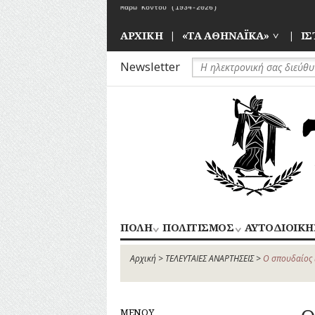
Skip
Όταν γεννήθηκαν οι Κήποι του Ζαππείου
to
content
ΑΡΧΙΚΗ
«ΤΑ ΑΘΗΝΑΪΚΑ»
ΙΣ
Newsletter
ΠΟΛΗ
ΠΟΛΙΤΙΣΜΟΣ
ΑΥΤΟΔΙΟΙΚΗ
ΚΕΝΤΡΙΚΟΣ
ΑΠΟΧΕΤΕΥΣΗ
ΑΘΛΗΤΙΣΜΟΣ
ΤΟΜΕΑΣ
Αρχική
>
ΤΕΛΕΥΤΑΙΕΣ ΑΝΑΡΤΗΣΕΙΣ
>
Ο σπουδαίος 
ΑΡΧΙΤΕΚΤΟΝΙΚΗ
ΓΛΥΠΤΙΚΗ
ΑΘΗΝΩΝ
ΔΡΟΜΟΙ
ΖΩΓΡΑΦΙΚΗ
ΝΟΤΙΟΣ
ΕΚΠΑΙΔΕΥΣΗ
ΘΕΑΤΡΟ
ΤΟΜΕΑΣ
ΜΕΝΟΥ
ΕΞΟΧΕΣ-
ΚΙΝΗΜΑΤΟΓΡΑΦΟΣ