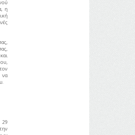
νού
, η
ική
νές
ας,
ας,
και
ου,
τον
 να
υ.
 29
την