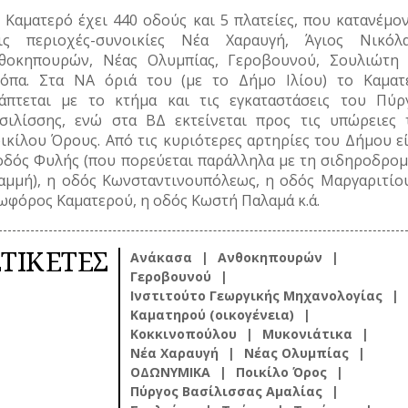
 Καματερό έχει 440 οδούς και 5 πλατείες, που κατανέμον
ις περιοχές-συνοικίες Νέα Χαραυγή, Άγιος Νικόλα
θοκηπουρών, Νέας Ολυμπίας, Γεροβουνού, Σουλιώτη 
όπα. Στα ΝΑ όριά του (με το Δήμο Ιλίου) το Καματ
άπτεται με το κτήμα και τις εγκαταστάσεις του Πύρ
σιλίσσης, ενώ στα ΒΔ εκτείνεται προς τις υπώρειες 
ικίλου Όρους. Από τις κυριότερες αρτηρίες του Δήμου εί
οδός Φυλής (που πορεύεται παράλληλα με τη σιδηροδρομ
αμμή), η οδός Κωνσταντινουπόλεως, η οδός Μαργαριτίου
ωφόρος Καματερού, η οδός Κωστή Παλαμά κ.ά.
ΕΤΙΚΕΤΕΣ
Ανάκασα
Ανθοκηπουρών
Γεροβουνού
Ινστιτούτο Γεωργικής Μηχανολογίας
Καματηρού (οικογένεια)
Κοκκινοπούλου
Μυκονιάτικα
Νέα Χαραυγή
Νέας Ολυμπίας
ΟΔΩΝΥΜΙΚΑ
Ποικίλο Όρος
Πύργος Βασίλισσας Αμαλίας