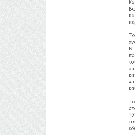
Κα
ΥΔΡΕΥΣΗ
Βα
Κα
ΥΠΟΝΟΜΟΙ
πε
ΦΥΛΑΚΕΣ
Το
αν
ΦΩΤΙΣΜΟΣ
Νο
ΧΑΡΤΕΣ
πο
το
ΨΥΧΑΓΩΓΙΑ
αι
κα
να
κα
Το
στ
19
το
εδ