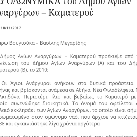
α ΟΔΩΝΥΜΙΚΑ του Δήμου Αγίων
Καλλωπισμός
ΚΑΘΗΜΕΡΙΝΗ
ΕΟΡΤΕΣ
ΖΩΗ
ΕΠ
Λαϊκές τέχνες
ΠΕΡΙΣΤΑΤΙΚΑ
ναργύρων – Καματερού
ΞΩΚΚΛΗΣΙΑ
ΜΙΚΡΕΣ
ΚΑ
ΣΗΜΑΝΤΙΚΑ
ΠΝΕΥΜΑΤΙΚΟΣ
ΚΟΙΝΩΝΙΚΟΣ
ΙΣΤΟΡΙΕΣ
ΓΕΓΟΝΟΤΑ
ΒΙΟΣ
ΒΙΟΣ
18/11/2017
ΠΑΝΗΓΥΡΙΑ
ΝΑ
Λατρεία
Καθημερινά
ΝΑΡΚΩΤΙΚΑ
έθιμα
Θρησκευτική ζωή
ρω Βουγιούκα – Βασίλης Μεγαρίδης
ΟΙ
Παιχνίδια
Δημώδης
ΤΥΠΟΙ
Ζ
μετεωρολογία
Σχολική ζωή
(ΦΥΣΙΟΓΝΩΜΙΕΣ)
Δήμος Αγίων Αναργύρων – Καματερού προέκυψε από 
Φυτά
νένωση του Δήμου Αγίων Αναργύρων (Α) και του Δή
ΤΟ
Ζώα
ΤΥΠΟΣ
ματερού (Β), το 2010:
Μύθοι
ΤΡ
Παραδόσεις
Οι Άγιοι Ανάργυροι ανήκουν στα δυτικά προάστεια 
Παροιμίες
ήνας και βρίσκονται ανάμεσα σε Αθήνα, Νέα Φιλαδέλφεια,
Αινίγματα
λκηδόνα, Περιστέρι, Ιλιο και βεβαίως το Καματερό με
οίο συνενώθηκε διοικητικά. Το όνομά του οφείλεται 
λαιό εκκλησάκι των Αγίων Αναργύρων, το οποίο είναι σήμ
σωματωμένο στον ομώνυμο ναό, που άρχισε να κτίζεται
38 και εγκαινιάστηκε λίγα χρόνια αργότερα.