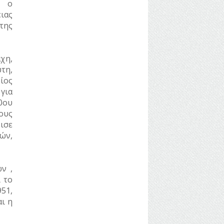
, ο
ιας
της
χη,
τη,
ίος
για
0
ου
ους
ισε
ών,
ν ,
 το
51,
αι η