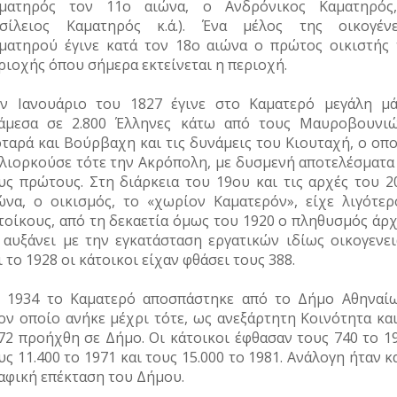
ματηρός τον 11
ο
αιώνα, ο Ανδρόνικος Καματηρός
σίλειος Καματηρός κ.ά.). Ένα μέλος της οικογένε
ματηρού έγινε κατά τον 18
ο
αιώνα ο πρώτος οικιστής 
ριοχής όπου σήμερα εκτείνεται η περιοχή.
ν Ιανουάριο του 1827 έγινε στο Καματερό μεγάλη μά
άμεσα σε 2.800 Έλληνες κάτω από τους Μαυροβουνιώ
ταρά και Βούρβαχη και τις δυνάμεις του Κιουταχή, ο οπο
λιορκούσε τότε την Ακρόπολη, με δυσμενή αποτελέσματα 
υς πρώτους. Στη διάρκεια του 19
ου
και τις αρχές του 2
ώνα, ο οικισμός, το «χωρίον Καματερόν», είχε λιγότερ
τοίκους, από τη δεκαετία όμως του 1920 ο πληθυσμός άρχ
 αυξάνει με την εγκατάσταση εργατικών ιδίως οικογενει
ι το 1928 οι κάτοικοι είχαν φθάσει τους 388.
 1934 το Καματερό αποσπάστηκε από το Δήμο Αθηναίω
ον οποίο ανήκε μέχρι τότε, ως ανεξάρτητη Κοινότητα και
72 προήχθη σε Δήμο. Οι κάτοικοι έφθασαν τους 740 το 19
υς 11.400 το 1971 και τους 15.000 το 1981. Ανάλογη ήταν κ
αφική επέκταση του Δήμου.