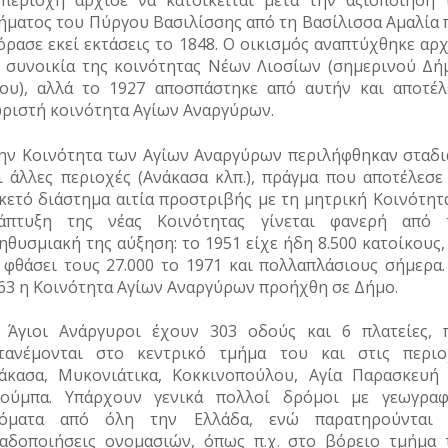
περιοχή άρχισε να κατοικείται μετά την αξιοποίηση 
ήματος του Πύργου Βασιλίσσης από τη Βασίλισσα Αμαλία 
όρασε εκεί εκτάσεις το 1848. Ο οικισμός αναπτύχθηκε αρ
 συνοικία της κοινότητας Νέων Λιοσίων (σημερινού Δή
ίου), αλλά το 1927 αποσπάστηκε από αυτήν και αποτέλ
ριστή κοινότητα Αγίων Αναργύρων.
ην Κοινότητα των Αγίων Αναργύρων περιλήφθηκαν σταδι
ι άλλες περιοχές (Ανάκασα κλπ.), πράγμα που αποτέλεσε 
κετό διάστημα αιτία προστριβής με τη μητρική Κοινότητα
άπτυξη της νέας Κοινότητας γίνεται φανερή από 
ηθυσμιακή της αύξηση: το 1951 είχε ήδη 8.500 κατοίκους,
 φθάσει τους 27.000 το 1971 και πολλαπλάσιους σήμερα.
63 η Κοινότητα Αγίων Αναργύρων προήχθη σε Δήμο.
 Άγιοι Ανάργυροι έχουν 303 οδούς και 6 πλατείες, 
τανέμονται στο κεντρικό τμήμα του και στις περιο
άκασα, Μυκονιάτικα, Κοκκινοπούλου, Αγία Παρασκευή 
ούμπα. Υπάρχουν γενικά πολλοί δρόμοι με γεωγραφ
όματα από όλη την Ελλάδα, ενώ παρατηρούνται 
αδοποιήσεις ονομασιών, όπως π.χ. στο βόρειο τμήμα 