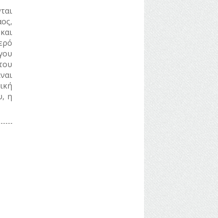
ται
ος,
και
ερό
γου
του
ναι
ική
, η