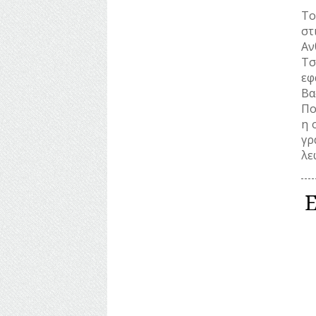
Το
στ
Αν
Τσ
εφ
Βα
Πο
η 
γρ
λε