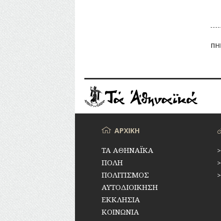
ΠΗ
Το 
αδη
παρ
ερε
μπο
να 
Μενού
ΑΡΧΙΚΗ
ΤΑ ΑΘΗΝΑΪΚΑ
ΠΟΛΗ
ΠΟΛΙΤΙΣΜΟΣ
ΑΥΤΟΔΙΟΙΚΗΣΗ
ΕΚΚΛΗΣΙΑ
ΚΟΙΝΩΝΙΑ