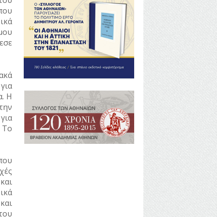
του
που
χικά
μου
εσε
ακά
για
. Η
την
 για
 Το
που
χές
και
ικά
και
του