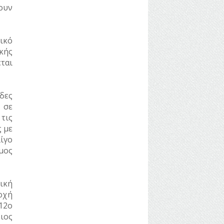
ουν
ικό
κής
ται
δες
 σε
τις
ς με
ίγο
μος
ική
οχή
12
ο
ιος