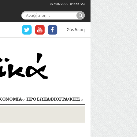
07/08/2026 04:55:24
Αναζήτηση
για:
Σύνδεση
ΚΟΝΟΜΙΑ
ΠΡΟΣΩΠΑ/ΒΙΟΓΡΑΦΙΕΣ
ΟΜΗΧΑΝΙΑ
ΑΓΩΝΙΣΤΕΣ
ΑΘΛΗΤΕΣ
ΠΟΡΙΟ
Σ
ΑΡΧΙΤΕΚΤΟΝΕΣ
ΑΓΓΕΛΜΑΤΑ
ΔΗΜΟΣΙΟΓΡΑΦΟΙ
ΕΚΚΛΗΣΙΑΣΤΙΚΟΙ