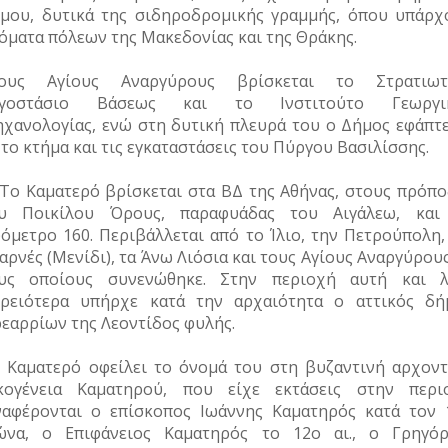
μου, δυτικά της σιδηροδρομικής γραμμής, όπου υπάρχ
όματα πόλεων της Μακεδονίας και της Θράκης.
ους Αγίους Αναργύρους βρίσκεται το Στρατιωτ
ργοστάσιο Βάσεως και το Ινστιτούτο Γεωργι
χανολογίας, ενώ στη δυτική πλευρά του ο Δήμος εφάπτε
 το κτήμα και τις εγκαταστάσεις του Πύργου Βασιλίσσης.
Το Καματερό βρίσκεται στα ΒΔ της Αθήνας, στους πρόπο
υ Ποικίλου Όρους, παραφυάδας του Αιγάλεω, και
όμετρο 160. Περιβάλλεται από το Ίλιο, την Πετρούπολη, 
αρνές (Μενίδι), τα Άνω Λιόσια και τους Αγίους Αναργύρου
υς οποίους συνενώθηκε. Στην περιοχή αυτή και λ
ρειότερα υπήρχε κατά την αρχαιότητα ο αττικός δή
εαρρίων της Λεοντίδος φυλής.
 Καματερό οφείλει το όνομά του στη βυζαντινή αρχοντ
κογένεια Καματηρού, που είχε εκτάσεις στην περι
ναφέρονται ο επίσκοπος Ιωάννης Καματηρός κατά τον 
ώνα, ο Επιφάνειος Καματηρός το 12
ο
αι., ο Γρηγόρ