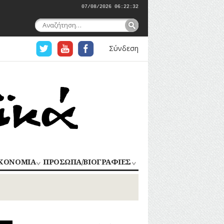
07/08/2026 06:22:32
Αναζήτηση
για:
Σύνδεση
ΚΟΝΟΜΙΑ
ΠΡΟΣΩΠΑ/ΒΙΟΓΡΑΦΙΕΣ
ΟΜΗΧΑΝΙΑ
ΑΓΩΝΙΣΤΕΣ
ΑΘΛΗΤΕΣ
ΠΟΡΙΟ
Σ
ΑΡΧΙΤΕΚΤΟΝΕΣ
ΑΓΓΕΛΜΑΤΑ
ΔΗΜΟΣΙΟΓΡΑΦΟΙ
ΕΚΚΛΗΣΙΑΣΤΙΚΟΙ