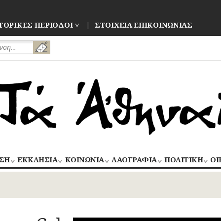
ΤΟΡΙΚΕΣ ΠΕΡΙΟΔΟΙ
ΣΤΟΙΧΕΙΑ ΕΠΙΚΟΙΝΩΝΙΑΣ
ΣΗ
ΕΚΚΛΗΣΙΑ
ΚΟΙΝΩΝΙΑ
ΛΑΟΓΡΑΦΙΑ
ΠΟΛΙΤΙΚΗ
ΟΙ
ΝΑΟΙ
ΑΝΘΡΩΠΙΝΕΣ
ΛΑΙΚΗ
ΕΚΛΟΓΕΣ
ΒΙ
–
ΙΣΤΟΡΙΕΣ
ΔΗΜΙΟΥΡΓΙΑ
–
ΜΟΝΕΣ
ΕΜ
Οίκος – Αυλή
ΕΠΑΝΑΣΤΑΣΕΙ
ΑΣΤΥΝΟΜΙΑ
Τροφές – Ποτά
ΕΝΟΡΙΕΣ
ΕΠ
Ενδυμασία –
ΚΙΝΗΜΑΤΑ