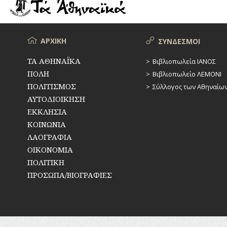
ΡΕΜΑΤΑ
ΠΑΡΑΓΟΝΤΕΣ
ΑΘΛΗΤΙΣΜΟΥ
ΣΥΓΚΟΙΝΩΝΙΕΣ
ΠΕΡΙΗΓΗΤΕΣ
Μενού
ΑΡΧΙΚΗ
ΣΥΝΔΕΣΜΟΙ
ΣΥΛΛΟΓΟΙ-
ΣΩΜΑΤΕΙΑ
ΠΟΛΙΤΙΚΟΙ
ΤΑ ΑΘΗΝΑΪΚΑ
Βιβλιοπωλεία ΙΑΝΟΣ
ΠΟΛΗ
Βιβλιοπωλείο ΛΕΜΟΝΙ
ΣΦΑΓΕΙΑ
ΣΥΓΓΡΑΦΕΙΣ
–
ΠΟΛΙΤΙΣΜΟΣ
Σύλλογος των Αθηναίω
ΠΟΙΗΤΕΣ
ΣΧΕΔΙΟ
ΑΥΤΟΔΙΟΙΚΗΣΗ
ΠΟΛΗΣ
ΕΚΚΛΗΣΙΑ
ΦΙΛΕΛΛΗΝΕΣ
ΚΟΙΝΩΝΙΑ
ΤΕΧΝΟΛΟΓΙΑ
ΛΑΟΓΡΑΦΙΑ
ΤΗΛΕΠΙΚΟΙΝΩΝΙΕΣ
ΟΙΚΟΝΟΜΙΑ
ΠΟΛΙΤΙΚΗ
ΤΟΠΟΓΡΑΦΙΑ
ΠΡΟΣΩΠΑ/ΒΙΟΓΡΑΦΙΕΣ
ΤΟΠΩΝΥΜΙΑ
ΤΡΟΧΑΙΑ-
ΚΥΚΛΟΦΟΡΙΑ