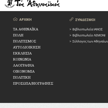
ΡΕΜΑΤΑ
ΠΑΡΑΓΟΝΤΕΣ
ΑΘΛΗΤΙΣΜΟΥ
ΣΥΓΚΟΙΝΩΝΙΕΣ
ΠΕΡΙΗΓΗΤΕΣ
Μενού
ΑΡΧΙΚΗ
ΣΥΝΔΕΣΜΟΙ
ΣΥΛΛΟΓΟΙ-
ΣΩΜΑΤΕΙΑ
ΠΟΛΙΤΙΚΟΙ
ΤΑ ΑΘΗΝΑΪΚΑ
Βιβλιοπωλεία ΙΑΝΟΣ
ΠΟΛΗ
Βιβλιοπωλείο ΛΕΜΟΝΙ
ΣΦΑΓΕΙΑ
ΣΥΓΓΡΑΦΕΙΣ
–
ΠΟΛΙΤΙΣΜΟΣ
Σύλλογος των Αθηναίω
ΠΟΙΗΤΕΣ
ΣΧΕΔΙΟ
ΑΥΤΟΔΙΟΙΚΗΣΗ
ΠΟΛΗΣ
ΕΚΚΛΗΣΙΑ
ΦΙΛΕΛΛΗΝΕΣ
ΚΟΙΝΩΝΙΑ
ΤΕΧΝΟΛΟΓΙΑ
ΛΑΟΓΡΑΦΙΑ
ΤΗΛΕΠΙΚΟΙΝΩΝΙΕΣ
ΟΙΚΟΝΟΜΙΑ
ΠΟΛΙΤΙΚΗ
ΤΟΠΟΓΡΑΦΙΑ
ΠΡΟΣΩΠΑ/ΒΙΟΓΡΑΦΙΕΣ
ΤΟΠΩΝΥΜΙΑ
ΤΡΟΧΑΙΑ-
ΚΥΚΛΟΦΟΡΙΑ