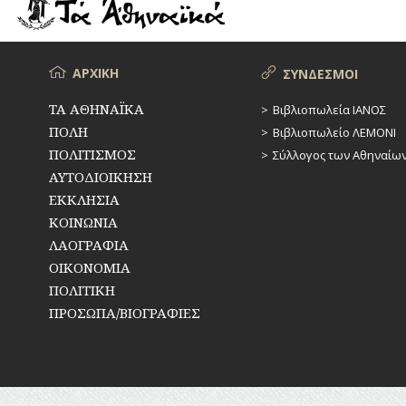
ΡΕΜΑΤΑ
ΠΑΡΑΓΟΝΤΕΣ
ΑΘΛΗΤΙΣΜΟΥ
ΣΥΓΚΟΙΝΩΝΙΕΣ
ΠΕΡΙΗΓΗΤΕΣ
Μενού
ΑΡΧΙΚΗ
ΣΥΝΔΕΣΜΟΙ
ΣΥΛΛΟΓΟΙ-
ΣΩΜΑΤΕΙΑ
ΠΟΛΙΤΙΚΟΙ
ΤΑ ΑΘΗΝΑΪΚΑ
Βιβλιοπωλεία ΙΑΝΟΣ
ΠΟΛΗ
Βιβλιοπωλείο ΛΕΜΟΝΙ
ΣΦΑΓΕΙΑ
ΣΥΓΓΡΑΦΕΙΣ
–
ΠΟΛΙΤΙΣΜΟΣ
Σύλλογος των Αθηναίω
ΠΟΙΗΤΕΣ
ΣΧΕΔΙΟ
ΑΥΤΟΔΙΟΙΚΗΣΗ
ΠΟΛΗΣ
ΕΚΚΛΗΣΙΑ
ΦΙΛΕΛΛΗΝΕΣ
ΚΟΙΝΩΝΙΑ
ΤΕΧΝΟΛΟΓΙΑ
ΛΑΟΓΡΑΦΙΑ
ΤΗΛΕΠΙΚΟΙΝΩΝΙΕΣ
ΟΙΚΟΝΟΜΙΑ
ΠΟΛΙΤΙΚΗ
ΤΟΠΟΓΡΑΦΙΑ
ΠΡΟΣΩΠΑ/ΒΙΟΓΡΑΦΙΕΣ
ΤΟΠΩΝΥΜΙΑ
ΤΡΟΧΑΙΑ-
ΚΥΚΛΟΦΟΡΙΑ