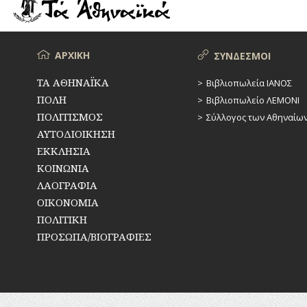
ΡΕΜΑΤΑ
ΠΑΡΑΓΟΝΤΕΣ
ΑΘΛΗΤΙΣΜΟΥ
ΣΥΓΚΟΙΝΩΝΙΕΣ
ΠΕΡΙΗΓΗΤΕΣ
Μενού
ΑΡΧΙΚΗ
ΣΥΝΔΕΣΜΟΙ
ΣΥΛΛΟΓΟΙ-
ΣΩΜΑΤΕΙΑ
ΠΟΛΙΤΙΚΟΙ
ΤΑ ΑΘΗΝΑΪΚΑ
Βιβλιοπωλεία ΙΑΝΟΣ
ΠΟΛΗ
Βιβλιοπωλείο ΛΕΜΟΝΙ
ΣΦΑΓΕΙΑ
ΣΥΓΓΡΑΦΕΙΣ
–
ΠΟΛΙΤΙΣΜΟΣ
Σύλλογος των Αθηναίω
ΠΟΙΗΤΕΣ
ΣΧΕΔΙΟ
ΑΥΤΟΔΙΟΙΚΗΣΗ
ΠΟΛΗΣ
ΕΚΚΛΗΣΙΑ
ΦΙΛΕΛΛΗΝΕΣ
ΚΟΙΝΩΝΙΑ
ΤΕΧΝΟΛΟΓΙΑ
ΛΑΟΓΡΑΦΙΑ
ΤΗΛΕΠΙΚΟΙΝΩΝΙΕΣ
ΟΙΚΟΝΟΜΙΑ
ΠΟΛΙΤΙΚΗ
ΤΟΠΟΓΡΑΦΙΑ
ΠΡΟΣΩΠΑ/ΒΙΟΓΡΑΦΙΕΣ
ΤΟΠΩΝΥΜΙΑ
ΤΡΟΧΑΙΑ-
ΚΥΚΛΟΦΟΡΙΑ