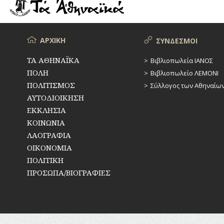
ΡΕΜΑΤΑ
ΠΑΡΑΓΟΝΤΕΣ
ΑΘΛΗΤΙΣΜΟΥ
ΣΥΓΚΟΙΝΩΝΙΕΣ
ΠΕΡΙΗΓΗΤΕΣ
Μενού
ΑΡΧΙΚΗ
ΣΥΝΔΕΣΜΟΙ
ΣΥΛΛΟΓΟΙ-
ΣΩΜΑΤΕΙΑ
ΠΟΛΙΤΙΚΟΙ
ΤΑ ΑΘΗΝΑΪΚΑ
Βιβλιοπωλεία ΙΑΝΟΣ
ΠΟΛΗ
Βιβλιοπωλείο ΛΕΜΟΝΙ
ΣΦΑΓΕΙΑ
ΣΥΓΓΡΑΦΕΙΣ
–
ΠΟΛΙΤΙΣΜΟΣ
Σύλλογος των Αθηναίω
ΠΟΙΗΤΕΣ
ΣΧΕΔΙΟ
ΑΥΤΟΔΙΟΙΚΗΣΗ
ΠΟΛΗΣ
ΕΚΚΛΗΣΙΑ
ΦΙΛΕΛΛΗΝΕΣ
ΚΟΙΝΩΝΙΑ
ΤΕΧΝΟΛΟΓΙΑ
ΛΑΟΓΡΑΦΙΑ
ΤΗΛΕΠΙΚΟΙΝΩΝΙΕΣ
ΟΙΚΟΝΟΜΙΑ
ΠΟΛΙΤΙΚΗ
ΤΟΠΟΓΡΑΦΙΑ
ΠΡΟΣΩΠΑ/ΒΙΟΓΡΑΦΙΕΣ
ΤΟΠΩΝΥΜΙΑ
ΤΡΟΧΑΙΑ-
ΚΥΚΛΟΦΟΡΙΑ