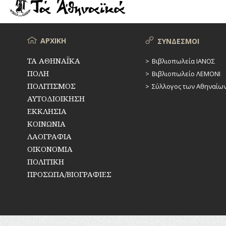
ΡΕΜΑΤΑ
ΠΑΡΑΓΟΝΤΕΣ
ΑΘΛΗΤΙΣΜΟΥ
ΣΥΓΚΟΙΝΩΝΙΕΣ
ΠΕΡΙΗΓΗΤΕΣ
Μενού
ΑΡΧΙΚΗ
ΣΥΝΔΕΣΜΟΙ
ΣΥΛΛΟΓΟΙ-
ΣΩΜΑΤΕΙΑ
ΠΟΛΙΤΙΚΟΙ
ΤΑ ΑΘΗΝΑΪΚΑ
Βιβλιοπωλεία ΙΑΝΟΣ
ΠΟΛΗ
Βιβλιοπωλείο ΛΕΜΟΝΙ
ΣΦΑΓΕΙΑ
ΣΥΓΓΡΑΦΕΙΣ
–
ΠΟΛΙΤΙΣΜΟΣ
Σύλλογος των Αθηναίω
ΠΟΙΗΤΕΣ
ΣΧΕΔΙΟ
ΑΥΤΟΔΙΟΙΚΗΣΗ
ΠΟΛΗΣ
ΕΚΚΛΗΣΙΑ
ΦΙΛΕΛΛΗΝΕΣ
ΚΟΙΝΩΝΙΑ
ΤΕΧΝΟΛΟΓΙΑ
ΛΑΟΓΡΑΦΙΑ
ΤΗΛΕΠΙΚΟΙΝΩΝΙΕΣ
ΟΙΚΟΝΟΜΙΑ
ΠΟΛΙΤΙΚΗ
ΤΟΠΟΓΡΑΦΙΑ
ΠΡΟΣΩΠΑ/ΒΙΟΓΡΑΦΙΕΣ
ΤΟΠΩΝΥΜΙΑ
ΤΡΟΧΑΙΑ-
ΚΥΚΛΟΦΟΡΙΑ