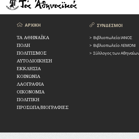
ΡΕΜΑΤΑ
ΠΑΡΑΓΟΝΤΕΣ
ΑΘΛΗΤΙΣΜΟΥ
ΣΥΓΚΟΙΝΩΝΙΕΣ
ΠΕΡΙΗΓΗΤΕΣ
Μενού
ΑΡΧΙΚΗ
ΣΥΝΔΕΣΜΟΙ
ΣΥΛΛΟΓΟΙ-
ΣΩΜΑΤΕΙΑ
ΠΟΛΙΤΙΚΟΙ
ΤΑ ΑΘΗΝΑΪΚΑ
Βιβλιοπωλεία ΙΑΝΟΣ
ΠΟΛΗ
Βιβλιοπωλείο ΛΕΜΟΝΙ
ΣΦΑΓΕΙΑ
ΣΥΓΓΡΑΦΕΙΣ
–
ΠΟΛΙΤΙΣΜΟΣ
Σύλλογος των Αθηναίω
ΠΟΙΗΤΕΣ
ΣΧΕΔΙΟ
ΑΥΤΟΔΙΟΙΚΗΣΗ
ΠΟΛΗΣ
ΕΚΚΛΗΣΙΑ
ΦΙΛΕΛΛΗΝΕΣ
ΚΟΙΝΩΝΙΑ
ΤΕΧΝΟΛΟΓΙΑ
ΛΑΟΓΡΑΦΙΑ
ΤΗΛΕΠΙΚΟΙΝΩΝΙΕΣ
ΟΙΚΟΝΟΜΙΑ
ΠΟΛΙΤΙΚΗ
ΤΟΠΟΓΡΑΦΙΑ
ΠΡΟΣΩΠΑ/ΒΙΟΓΡΑΦΙΕΣ
ΤΟΠΩΝΥΜΙΑ
ΤΡΟΧΑΙΑ-
ΚΥΚΛΟΦΟΡΙΑ