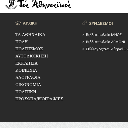
ΡΕΜΑΤΑ
ΠΑΡΑΓΟΝΤΕΣ
ΑΘΛΗΤΙΣΜΟΥ
ΣΥΓΚΟΙΝΩΝΙΕΣ
ΠΕΡΙΗΓΗΤΕΣ
Μενού
ΑΡΧΙΚΗ
ΣΥΝΔΕΣΜΟΙ
ΣΥΛΛΟΓΟΙ-
ΣΩΜΑΤΕΙΑ
ΠΟΛΙΤΙΚΟΙ
ΤΑ ΑΘΗΝΑΪΚΑ
Βιβλιοπωλεία ΙΑΝΟΣ
ΠΟΛΗ
Βιβλιοπωλείο ΛΕΜΟΝΙ
ΣΦΑΓΕΙΑ
ΣΥΓΓΡΑΦΕΙΣ
–
ΠΟΛΙΤΙΣΜΟΣ
Σύλλογος των Αθηναίω
ΠΟΙΗΤΕΣ
ΣΧΕΔΙΟ
ΑΥΤΟΔΙΟΙΚΗΣΗ
ΠΟΛΗΣ
ΕΚΚΛΗΣΙΑ
ΦΙΛΕΛΛΗΝΕΣ
ΚΟΙΝΩΝΙΑ
ΤΕΧΝΟΛΟΓΙΑ
ΛΑΟΓΡΑΦΙΑ
ΤΗΛΕΠΙΚΟΙΝΩΝΙΕΣ
ΟΙΚΟΝΟΜΙΑ
ΠΟΛΙΤΙΚΗ
ΤΟΠΟΓΡΑΦΙΑ
ΠΡΟΣΩΠΑ/ΒΙΟΓΡΑΦΙΕΣ
ΤΟΠΩΝΥΜΙΑ
ΤΡΟΧΑΙΑ-
ΚΥΚΛΟΦΟΡΙΑ