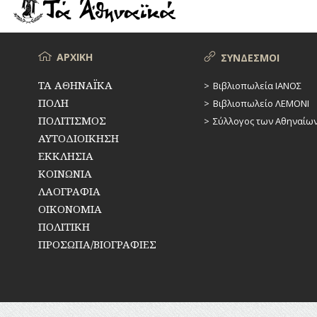
ΡΕΜΑΤΑ
ΠΑΡΑΓΟΝΤΕΣ
ΑΘΛΗΤΙΣΜΟΥ
ΣΥΓΚΟΙΝΩΝΙΕΣ
ΠΕΡΙΗΓΗΤΕΣ
Μενού
ΑΡΧΙΚΗ
ΣΥΝΔΕΣΜΟΙ
ΣΥΛΛΟΓΟΙ-
ΣΩΜΑΤΕΙΑ
ΠΟΛΙΤΙΚΟΙ
ΤΑ ΑΘΗΝΑΪΚΑ
Βιβλιοπωλεία ΙΑΝΟΣ
ΠΟΛΗ
Βιβλιοπωλείο ΛΕΜΟΝΙ
ΣΦΑΓΕΙΑ
ΣΥΓΓΡΑΦΕΙΣ
–
ΠΟΛΙΤΙΣΜΟΣ
Σύλλογος των Αθηναίω
ΠΟΙΗΤΕΣ
ΣΧΕΔΙΟ
ΑΥΤΟΔΙΟΙΚΗΣΗ
ΠΟΛΗΣ
ΕΚΚΛΗΣΙΑ
ΦΙΛΕΛΛΗΝΕΣ
ΚΟΙΝΩΝΙΑ
ΤΕΧΝΟΛΟΓΙΑ
ΛΑΟΓΡΑΦΙΑ
ΤΗΛΕΠΙΚΟΙΝΩΝΙΕΣ
ΟΙΚΟΝΟΜΙΑ
ΠΟΛΙΤΙΚΗ
ΤΟΠΟΓΡΑΦΙΑ
ΠΡΟΣΩΠΑ/ΒΙΟΓΡΑΦΙΕΣ
ΤΟΠΩΝΥΜΙΑ
ΤΡΟΧΑΙΑ-
ΚΥΚΛΟΦΟΡΙΑ