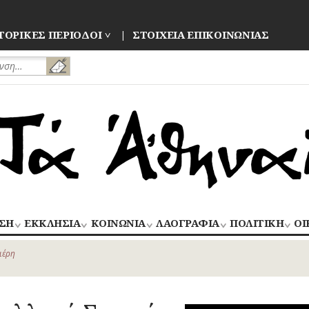
ΤΟΡΙΚΕΣ ΠΕΡΙΟΔΟΙ
ΣΤΟΙΧΕΙΑ ΕΠΙΚΟΙΝΩΝΙΑΣ
ΣΗ
ΕΚΚΛΗΣΙΑ
ΚΟΙΝΩΝΙΑ
ΛΑΟΓΡΑΦΙΑ
ΠΟΛΙΤΙΚΗ
ΟΙ
ΝΑΟΙ
ΑΝΘΡΩΠΙΝΕΣ
ΛΑΙΚΗ
ΕΚΛΟΓΕΣ
ΒΙ
–
ΙΣΤΟΡΙΕΣ
ΔΗΜΙΟΥΡΓΙΑ
–
ιέρη
ΜΟΝΕΣ
ΕΜ
Οίκος – Αυλή
ΕΠΑΝΑΣΤΑΣΕΙ
ΑΣΤΥΝΟΜΙΑ
Τροφές – Ποτά
ΕΝΟΡΙΕΣ
ΕΠ
Ενδυμασία –
ΚΙΝΗΜΑΤΑ