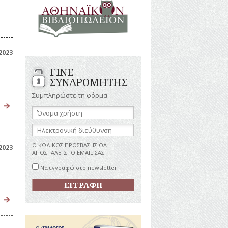
ΑΝΔΡΕΣ
ΙΓΡΑΦΕΣ
ΕΛΛΗΝΙΚΕΣ
ΠΡΟΣΩΠΙΚΟΤΗΤΕΣ
ΤΑΣΤΗΜΑΤΑ
ΕΠΙΧΕΙΡΗΜΑΤΙΕΣ
ΕΥΕΡΓΕΤΕΣ
ΥΤΙΛΙΑ
2023
ΗΘΟΠΟΙΟΙ
ΓΙΝΕ
ΚΑΛΛΙΤΕΧΝΕΣ
ΚΟΝΟΜΙΚΗ
ΣΥΝΔΡΟΜΗΤΗΣ
ΩΗ
ΞΕΝΕΣ
ΠΡΟΣΩΠΙΚΟΤΗΤΕΣ
Συμπληρώστε τη φόρμα
ΥΡΙΣΜΟΣ
ΠΑΡΑΓΟΝΤΕΣ
Όνομα
ΑΘΛΗΤΙΣΜΟΥ
χρήστη:
ΠΕΡΙΗΓΗΤΕΣ
ΑΠΕΖΕΣ
Ηλεκτρονική
διεύθυνση:
ΠΟΛΙΤΙΚΟΙ
)
Ο ΚΩΔΙΚΟΣ ΠΡΟΣΒΑΣΗΣ ΘΑ
2023
ΣΥΓΓΡΑΦΕΙΣ
ΑΠΟΣΤΑΛΕΙ ΣΤΟ EMAIL ΣΑΣ
–
ΠΟΙΗΤΕΣ
Να εγγραφώ στο newsletter!
ΦΙΛΕΛΛΗΝΕΣ