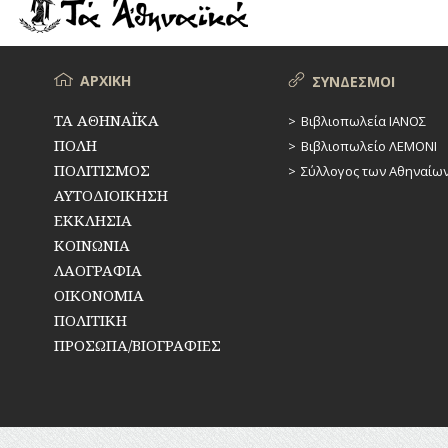
ΡΕΜΑΤΑ
ΠΑΡΑΓΟΝΤΕΣ
ΑΘΛΗΤΙΣΜΟΥ
ΣΥΓΚΟΙΝΩΝΙΕΣ
ΠΕΡΙΗΓΗΤΕΣ
Μενού
ΑΡΧΙΚΗ
ΣΥΝΔΕΣΜΟΙ
ΣΥΛΛΟΓΟΙ-
ΣΩΜΑΤΕΙΑ
ΠΟΛΙΤΙΚΟΙ
ΤΑ ΑΘΗΝΑΪΚΑ
Βιβλιοπωλεία ΙΑΝΟΣ
ΠΟΛΗ
Βιβλιοπωλείο ΛΕΜΟΝΙ
ΣΦΑΓΕΙΑ
ΣΥΓΓΡΑΦΕΙΣ
–
ΠΟΛΙΤΙΣΜΟΣ
Σύλλογος των Αθηναίω
ΠΟΙΗΤΕΣ
ΣΧΕΔΙΟ
ΑΥΤΟΔΙΟΙΚΗΣΗ
ΠΟΛΗΣ
ΕΚΚΛΗΣΙΑ
ΦΙΛΕΛΛΗΝΕΣ
ΚΟΙΝΩΝΙΑ
ΤΕΧΝΟΛΟΓΙΑ
ΛΑΟΓΡΑΦΙΑ
ΤΗΛΕΠΙΚΟΙΝΩΝΙΕΣ
ΟΙΚΟΝΟΜΙΑ
ΠΟΛΙΤΙΚΗ
ΤΟΠΟΓΡΑΦΙΑ
ΠΡΟΣΩΠΑ/ΒΙΟΓΡΑΦΙΕΣ
ΤΟΠΩΝΥΜΙΑ
ΤΡΟΧΑΙΑ-
ΚΥΚΛΟΦΟΡΙΑ