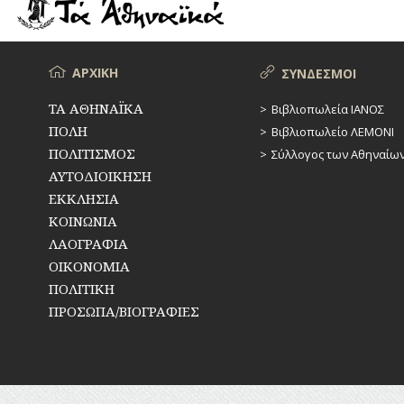
ΡΕΜΑΤΑ
ΠΑΡΑΓΟΝΤΕΣ
ΑΘΛΗΤΙΣΜΟΥ
ΣΥΓΚΟΙΝΩΝΙΕΣ
ΠΕΡΙΗΓΗΤΕΣ
Μενού
ΑΡΧΙΚΗ
ΣΥΝΔΕΣΜΟΙ
ΣΥΛΛΟΓΟΙ-
ΣΩΜΑΤΕΙΑ
ΠΟΛΙΤΙΚΟΙ
ΤΑ ΑΘΗΝΑΪΚΑ
Βιβλιοπωλεία ΙΑΝΟΣ
ΠΟΛΗ
Βιβλιοπωλείο ΛΕΜΟΝΙ
ΣΦΑΓΕΙΑ
ΣΥΓΓΡΑΦΕΙΣ
–
ΠΟΛΙΤΙΣΜΟΣ
Σύλλογος των Αθηναίω
ΠΟΙΗΤΕΣ
ΣΧΕΔΙΟ
ΑΥΤΟΔΙΟΙΚΗΣΗ
ΠΟΛΗΣ
ΕΚΚΛΗΣΙΑ
ΦΙΛΕΛΛΗΝΕΣ
ΚΟΙΝΩΝΙΑ
ΤΕΧΝΟΛΟΓΙΑ
ΛΑΟΓΡΑΦΙΑ
ΤΗΛΕΠΙΚΟΙΝΩΝΙΕΣ
ΟΙΚΟΝΟΜΙΑ
ΠΟΛΙΤΙΚΗ
ΤΟΠΟΓΡΑΦΙΑ
ΠΡΟΣΩΠΑ/ΒΙΟΓΡΑΦΙΕΣ
ΤΟΠΩΝΥΜΙΑ
ΤΡΟΧΑΙΑ-
ΚΥΚΛΟΦΟΡΙΑ