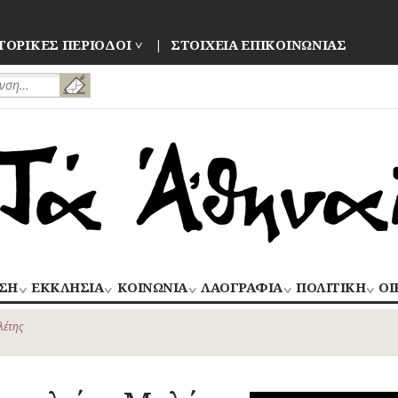
ΤΟΡΙΚΕΣ ΠΕΡΙΟΔΟΙ
ΣΤΟΙΧΕΙΑ ΕΠΙΚΟΙΝΩΝΙΑΣ
ΣΗ
ΕΚΚΛΗΣΙΑ
ΚΟΙΝΩΝΙΑ
ΛΑΟΓΡΑΦΙΑ
ΠΟΛΙΤΙΚΗ
ΟΙ
ΝΑΟΙ
ΑΝΘΡΩΠΙΝΕΣ
ΛΑΙΚΗ
ΕΚΛΟΓΕΣ
ΒΙ
–
ΙΣΤΟΡΙΕΣ
ΔΗΜΙΟΥΡΓΙΑ
–
λέτης
ΜΟΝΕΣ
ΕΜ
Οίκος – Αυλή
ΕΠΑΝΑΣΤΑΣΕΙ
ΑΣΤΥΝΟΜΙΑ
Τροφές – Ποτά
ΕΝΟΡΙΕΣ
ΕΠ
Ενδυμασία –
ΚΙΝΗΜΑΤΑ