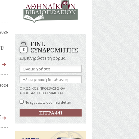
ΑΝΔΡΕΣ
ΙΓΡΑΦΕΣ
ΕΛΛΗΝΙΚΕΣ
ΠΡΟΣΩΠΙΚΟΤΗΤΕΣ
ΤΑΣΤΗΜΑΤΑ
ΕΠΙΧΕΙΡΗΜΑΤΙΕΣ
ΕΥΕΡΓΕΤΕΣ
ΥΤΙΛΙΑ
2026
ΗΘΟΠΟΙΟΙ
ΓΙΝΕ
ΚΑΛΛΙΤΕΧΝΕΣ
ΚΟΝΟΜΙΚΗ
ου
ΣΥΝΔΡΟΜΗΤΗΣ
ΩΗ
ΞΕΝΕΣ
ΠΡΟΣΩΠΙΚΟΤΗΤΕΣ
Συμπληρώστε τη φόρμα
ΥΡΙΣΜΟΣ
ΠΑΡΑΓΟΝΤΕΣ
Όνομα
ΑΘΛΗΤΙΣΜΟΥ
χρήστη:
ΠΕΡΙΗΓΗΤΕΣ
ΑΠΕΖΕΣ
Ηλεκτρονική
διεύθυνση:
ΠΟΛΙΤΙΚΟΙ
2024
Ο ΚΩΔΙΚΟΣ ΠΡΟΣΒΑΣΗΣ ΘΑ
ΣΥΓΓΡΑΦΕΙΣ
ΑΠΟΣΤΑΛΕΙ ΣΤΟ EMAIL ΣΑΣ
–
ΠΟΙΗΤΕΣ
Να εγγραφώ στο newsletter!
ΦΙΛΕΛΛΗΝΕΣ
ό