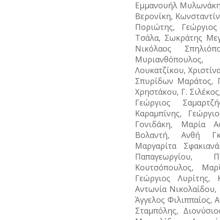
Εμμανουήλ Μυλωνάκης
Βερονίκη, Κωνσταντίν
Ποριώτης, Γεώργιος
Τσάλα, Σωκράτης Μεγ
Νικόλαος Σπηλιόπ
Μυριανθόπουλος,
Λουκατζίκου, Χριστίν
Σπυρίδων Μαράτος, Γ
Χρηστάκου, Γ. Σιλέκο
Γεώργιος Σαμαρτζή
Καραμπίνης, Γεώργι
Γονιδάκη, Μαρία Α
Βολαντή, Ανθή Γκ
Μαργαρίτα Σφακιανά
Παπαγεωργίου, Π
Κουτσόπουλος, Μαρ
Γεώργιος Λυρίτης, 
Αντωνία Νικολαίδου,
Άγγελος Φιλιππαίος, 
Σταμπόλης, Διονύσιο