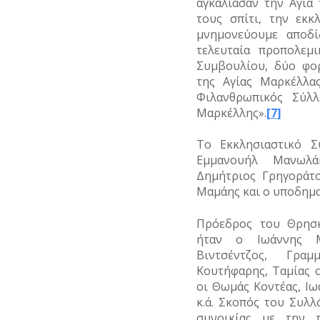
αγκάλιασαν την Αγία
τους σπίτι, την εκκ
μνημονεύουμε αποδί
τελευταία προπολεμ
Συμβουλίου, δύο φο
της Αγίας Μαρκέλλα
Φιλανθρωπικός Σύλλ
Μαρκέλλης».
[7]
Το Εκκλησιαστικό 
Εμμανουήλ Μανωλάκ
Δημήτριος Γρηγοράτ
Μαμάης και ο υποδημα
Πρόεδρος του Θρησκ
ήταν ο Ιωάννης Μ
Βιντσέντζος, Γρα
Κουτήφαρης, Ταμίας 
οι Θωμάς Κοντέας, Ι
κ.ά. Σκοπός του Συλ
συνοικίας με την 