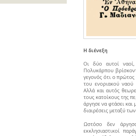
ΜΙΚΡΕΣ
ΚΟΙΝΩΝΙΚΟΣ
ΕΜΠΟΡΙΟ
Λατρεία
ΚΙΝΗΜΑΤΑ
ΙΣΤΟΡΙΕΣ
ΒΙΟΣ
Τροφές
ΑΓΩΝΙΣΤΕΣ
–
ΕΠΑΓΓΕΛΜΑΤΑ
Θρησκευτική
ΠΕΡΙΣΤΑΤΙΚΑ
Ποτά
ΝΑΡΚΩΤΙΚΑ
ζωή
Καθημερινά
ΑΘΛΗΤΕΣ
έθιμα
ΕΠΙΓΡΑΦΕΣ
ΣΗΜΑΝΤΙΚΑ
Ενδυμασία
ΤΥΠΟΙ
Δημώδης
ΓΕΓΟΝΟΤΑ
ΑΡΧΙΤΕΚΤΟΝΕΣ
–
(ΦΥΣΙΟΓΝΩΜΙΕΣ)
μετεωρολογία
Παιχνίδια
ΚΑΤΑΣΤΗΜΑΤΑ
Καλλωπισμός
ΔΗΜΟΣΙΟΓΡΑΦΟΙ
Η διένεξη
ΤΥΠΟΣ
Φυτά
Σχολική
ΝΑΥΤΙΛΙΑ
Λαϊκές
ζωή
ΕΚΚΛΗΣΙΑΣΤΙΚΟΙ
τέχνες
Ζώα
Οι δύο αυτοί ναοί,
ΟΙΚΟΝΟΜΙΚΗ
ΑΝΔΡΕΣ
ΖΩΗ
Πολυκάρπου βρίσκοντ
Μύθοι
ΕΛΛΗΝΙΚΕΣ
γεγονός ότι ο πρώτος 
ΤΟΥΡΙΣΜΟΣ
ΠΡΟΣΩΠΙΚΟΤΗΤΕΣ
του ενοριακού ναού 
Παραδόσεις
Αλλά και αυτός θεωρε
ΤΡΑΠΕΖΕΣ
ΕΠΙΧΕΙΡΗΜΑΤΙΕΣ
τους κατοίκους της πε
Παροιμίες
άργησε να φτάσει και 
ΕΥΕΡΓΕΤΕΣ
διαιρέσεις μεταξύ των
Αινίγματα
ΗΘΟΠΟΙΟΙ
Ωστόσο δεν άργησα
εκκλησιαστικοί παράγ
ΚΑΛΛΙΤΕΧΝΕΣ