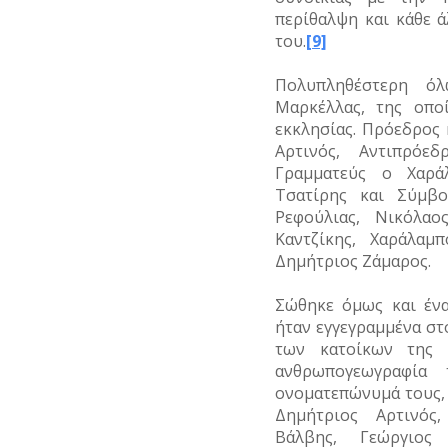
περίθαλψη και κάθε 
του.
[9]
Πολυπληθέστερη ό
Μαρκέλλας, της οπο
εκκλησίας. Πρόεδρος
Αρτινός, Αντιπρόε
Γραμματεύς ο Χαρά
Τσατίρης και Σύμβο
Ρεφούλιας, Νικόλαο
Καντζίκης, Χαράλαμ
Δημήτριος Ζάμαρος.
Σώθηκε όμως και έν
ήταν εγγεγραμμένα στ
των κατοίκων της 
ανθρωπογεωγραφία 
ονοματεπώνυμά τους,
Δημήτριος Αρτινός,
Βάλβης, Γεώργιος 