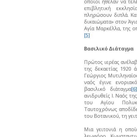
οποίοι ήθελαν να τελ
ΞΕΝΕΣ
επιβλητική εκκλησ
ΠΡΟΣΩΠΙΚΟΤΗΤΕΣ
πληρώσουν διπλά. Κα
δικαιώματα» στον Άγι
ΠΑΡΑΓΟΝΤΕΣ
Αγία Μαρκέλλα, της ο
ΑΘΛΗΤΙΣΜΟΥ
[5]
ΠΕΡΙΗΓΗΤΕΣ
Βασιλικό Διάταγμα
ΠΟΛΙΤΙΚΟΙ
Πρώτος ιερέας ανέλαβ
ΣΥΓΓΡΑΦΕΙΣ
της δεκαετίας 1920 
–
Γεώργιος Μυτιληναίο
ΠΟΙΗΤΕΣ
ναός έγινε ενοριακ
βασιλικό διάταγμα
[6]
ΦΙΛΕΛΛΗΝΕΣ
ανιδρυθείς Ι. Ναός τη
του Αγίου Πολυκ
Ταυτοχρόνως αποδίδει
του Βοτανικού, τη γει
Μια γειτονιά η οποί
λεωφόρο Κωνσταντι