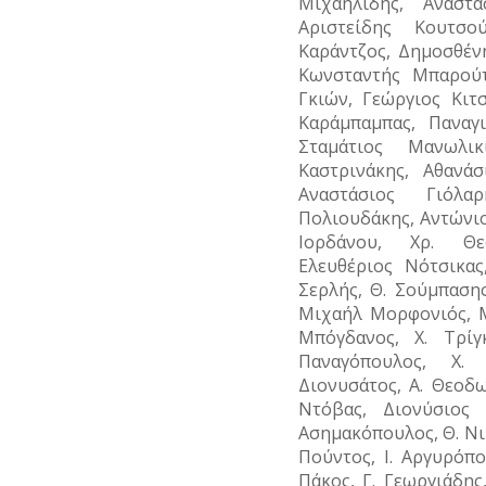
Μιχαηλίδης, Αναστ
Αριστείδης Κουτσο
Καράντζος, Δημοσθέν
Κωνσταντής Μπαρούτ
Γκιών, Γεώργιος Κιτ
Καράμπαμπας, Παναγ
Σταμάτιος Μανωλι
Καστρινάκης, Αθανάσ
Αναστάσιος Γιόλα
Πολιουδάκης, Αντώνι
Ιορδάνου, Χρ. Θε
Ελευθέριος Νότσικας
Σερλής, Θ. Σούμπασης
Μιχαήλ Μορφονιός, Μ
Μπόγδανος, Χ. Τρίγ
Παναγόπουλος, Χ.
Διονυσάτος, Α. Θεοδ
Ντόβας, Διονύσιος
Ασημακόπουλος, Θ. Νικ
Πούντος, Ι. Αργυρόπ
Πάκος, Γ. Γεωργιάδη