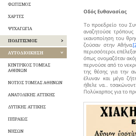
ΦΩΤΙΣΜΟΣ
Οδός Ευθανασίας
ΧΑΡΤΕΣ
Το προεδρείο του Συν
ΨΥΧΑΓΩΓΙΑ
αναζητούσε τρόπους 
ικανοποίηση του θρη
ΠΟΛΙΤΙΣΜΟΣ
ζούσαν στην Αθήνα.
[
περισσότεροι επέλεξαν
ΑΘΛΗΤΙΣΜΟΣ
ΑΥΤΟΔΙΟΙΚΗΣΗ
όπως ονομαζόταν ακό
περνούσε από το νεκρ
ΓΛΥΠΤΙΚΗ
ΚΕΝΤΡΙΚΟΣ ΤΟΜΕΑΣ
ΑΘΗΝΩΝ
της θέσης για την α
ΖΩΓΡΑΦΙΚΗ
έλυναν και μέγα ζή
ΝΟΤΙΟΣ ΤΟΜΕΑΣ ΑΘΗΝΩΝ
ήθελε να… τσακώνοντα
ΘΕΑΤΡΟ
Πολύκαρπος για το πρ
ΑΝΑΤΟΛΙΚΗΣ ΑΤΤΙΚΗΣ
ΚΙΝΗΜΑΤΟΓΡΑΦΟΣ
ΔΥΤΙΚΗΣ ΑΤΤΙΚΗΣ
ΚΟΜΙΚΣ
–
ΠΕΙΡΑΙΩΣ
ΣΚΙΤΣΑ
(ΓΕΛΟΙΟΓΡΑΦΙΕΣ)
ΝΗΣΩΝ