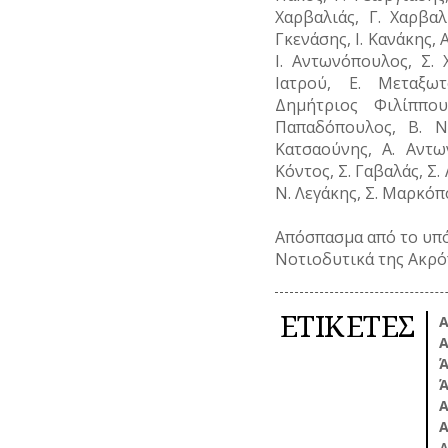
Χαρβαλιάς, Γ. Χαρβαλι
Γκενάσης, Ι. Κανάκης, 
Ι. Αντωνόπουλος, Σ. 
Ιατρού, Ε. Μεταξω
Δημήτριος Φιλίππου
Παπαδόπουλος, Β. Ντ
Κατσαούνης, Α. Αντω
Κόντος, Σ. Γαβαλάς, Σ.
Ν. Λεγάκης, Σ. Μαρκόπο
Απόσπασμα από το υπό
Νοτιοδυτικά της Ακρ
ΕΤΙΚΕΤΕΣ
Α
Α
Ά
Ά
Α
Α
Δ