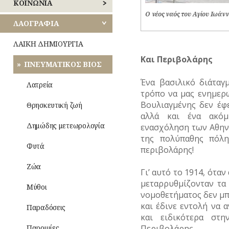
ΚΟΙΝΩΝΙΑ
ΛΟΓΟΤΕΧΝΙΑ
Ο νέος ναός του Αγίου Ιωάν
ΠΕΙΡΑΙΩΣ
–
ΑΝΘΡΩΠΙΝΕΣ
ΛΑΟΓΡΑΦΙΑ
ΠΟΙΗΣΗ
ΙΣΤΟΡΙΕΣ
ΝΗΣΩΝ
ΛΑΙΚΗ ΔΗΜΙΟΥΡΓΙΑ
ΜΟΥΣΙΚΗ
ΑΣΤΥΝΟΜΙΑ
Και Περιβολάρης
ΠΝΕΥΜΑΤΙΚΟΣ ΒΙΟΣ
Οίκος
ΟΛΥΜΠΙΑΚΟΙ
ΚΑΘΗΜΕΡΙΝΗ
–
ΑΓΩΝΕΣ
Ένα βασιλικό διάταγ
ΖΩΗ
Αυλή
Λατρεία
(ΟΛΥΜΠΙΣΜΟΣ)
τρόπο να μας ενημερ
ΜΙΚΡΕΣ
Τροφές
Βουλιαγμένης δεν έφ
Θρησκευτική ζωή
ΡΑΔΙΟΦΩΝΟ
ΙΣΤΟΡΙΕΣ
–
αλλά και ένα ακόμ
Ποτά
Δημώδης μετεωρολογία
ενασχόληση των Αθηνα
ΤΗΛΕΟΡΑΣΗ
ΝΑΡΚΩΤΙΚΑ
της πολύπαθης πόλη
Ενδυμασία
Φυτά
περιβολάρης!
ΦΩΤΟΓΡΑΦΙΑ
–
ΤΥΠΟΙ
Καλλωπισμός
(ΦΥΣΙΟΓΝΩΜΙΕΣ)
Ζώα
ΧΟΡΟΣ
Γι’ αυτό το 1914, ότα
Λαϊκές
μεταρρυθμίζονταν τα
ΤΥΠΟΣ
Μύθοι
τέχνες
νομοθετήματος δεν μπ
και έδινε εντολή να 
Παραδόσεις
και ειδικότερα στ
Περιβολάρης.
Παροιμίες