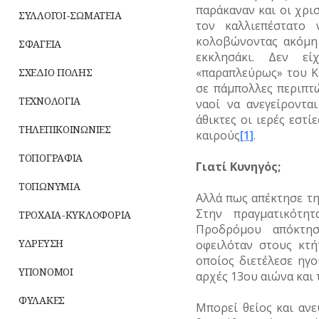
παράκαναν και οι χρισ
ΣΥΛΛΟΓΟΙ-ΣΩΜΑΤΕΙΑ
τον καλλιεπέστατο
κολοβώνοντας ακόμη
ΣΦΑΓΕΙΑ
εκκλησάκι. Δεν εί
«παραπλεύρως» του Κ
ΣΧΕΔΙΟ ΠΟΛΗΣ
σε πάμπολλες περιπτώ
ΤΕΧΝΟΛΟΓΙΑ
ναοί να ανεγείροντα
άθικτες οι ιερές εστ
ΤΗΛΕΠΙΚΟΙΝΩΝΙΕΣ
καιρούς
[1]
.
ΤΟΠΟΓΡΑΦΙΑ
Γιατί Κυνηγός;
ΤΟΠΩΝΥΜΙΑ
Αλλά πως απέκτησε τη
Στην πραγματικότ
ΤΡΟΧΑΙΑ-ΚΥΚΛΟΦΟΡΙΑ
Προδρόμου απόκτη
ΥΔΡΕΥΣΗ
οφειλόταν στους κτή
οποίος διετέλεσε ηγ
ΥΠΟΝΟΜΟΙ
αρχές 13ου αιώνα και 
ΦΥΛΑΚΕΣ
Μπορεί θείος και ανε