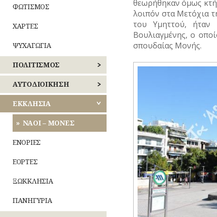
θεωρήθηκαν όμως κτήτ
ΦΩΤΙΣΜΟΣ
λοιπόν στα Μετόχια τ
του Υμηττού, ήταν 
ΧΑΡΤΕΣ
Βουλιαγμένης, ο οπο
σπουδαίας Μονής.
ΨΥΧΑΓΩΓΙΑ
ΠΟΛΙΤΙΣΜΟΣ
ΑΘΛΗΤΙΣΜΟΣ
ΑΥΤΟΔΙΟΙΚΗΣΗ
ΓΛΥΠΤΙΚΗ
ΚΕΝΤΡΙΚΟΣ
ΕΚΚΛΗΣΙΑ
ΤΟΜΕΑΣ
ΑΘΗΝΩΝ
ΖΩΓΡΑΦΙΚΗ
ΝΑΟΙ – ΜΟΝΕΣ
ΝΟΤΙΟΣ
ΘΕΑΤΡΟ
ΕΝΟΡΙΕΣ
ΤΟΜΕΑΣ
ΑΘΗΝΩΝ
ΚΙΝΗΜΑΤΟΓΡΑΦΟΣ
ΕΟΡΤΕΣ
ΑΝΑΤΟΛΙΚΗΣ
ΚΟΜΙΚΣ
ΞΩΚΚΛΗΣΙΑ
ΑΤΤΙΚΗΣ
–
ΣΚΙΤΣΑ
ΠΑΝΗΓΥΡΙΑ
ΔΥΤΙΚΗΣ
(ΓΕΛΟΙΟΓΡΑΦΙΕΣ)
ΑΤΤΙΚΗΣ