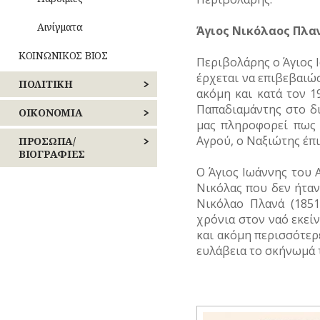
Αινίγματα
Άγιος Νικόλαος Πλα
ΚΟΙΝΩΝΙΚΟΣ ΒΙΟΣ
Περιβολάρης ο Άγιος 
έρχεται να επιβεβαιώ
ΠΟΛΙΤΙΚΗ
Καθημερινά
ακόμη και κατά τον 1
έθιμα
Παπαδιαμάντης στο δ
ΕΚΛΟΓΕΣ
ΟΙΚΟΝΟΜΙΑ
μας πληροφορεί πως 
Παιχνίδια
Αγρού, ο Ναξιώτης έπ
ΕΠΑΝΑΣΤΑΣΕΙΣ
ΒΙΟΜΗΧΑΝΙΑ
ΠΡΟΣΩΠΑ/
–
ΒΙΟΓΡΑΦΙΕΣ
Σχολική
ΕΜΠΟΡΙΟ
ζωή
ΚΙΝΗΜΑΤΑ
Ο Άγιος Ιωάννης του 
ΑΓΩΝΙΣΤΕΣ
Νικόλας που δεν ήταν
ΕΠΑΓΓΕΛΜΑΤΑ
ΠΕΡΙΣΤΑΤΙΚΑ
Νικόλαο Πλανά (1851
ΑΘΛΗΤΕΣ
χρόνια στον ναό εκεί
ΕΠΙΓΡΑΦΕΣ
ΣΗΜΑΝΤΙΚΑ
και ακόμη περισσότερε
ΓΕΓΟΝΟΤΑ
ΑΡΧΙΤΕΚΤΟΝΕΣ
ευλάβεια το σκήνωμά 
ΚΑΤΑΣΤΗΜΑΤΑ
ΔΗΜΟΣΙΟΓΡΑΦΟΙ
ΝΑΥΤΙΛΙΑ
ΕΚΚΛΗΣΙΑΣΤΙΚΟΙ
ΟΙΚΟΝΟΜΙΚΗ
ΑΝΔΡΕΣ