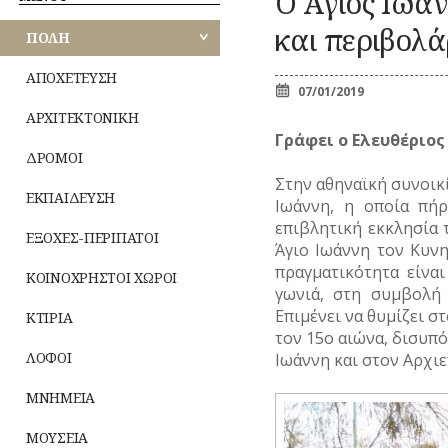
Ο Άγιος Ιωάν
Κ
ΑΘΗΝΩΝ
ΠΕΡΙΠΑΤΟΙ
ΕΟΡΤΕΣ
Ζ
ΚΟΜΙΚΣ
και περιβολά
ΚΟΙΝΟΧΡΗΣΤΟΙ
ΠΟΛΗ
–
ΑΝΑΤΟΛΙΚΗΣ
ΧΩΡΟΙ
ΣΚΙΤΣΑ
ΞΩΚΚΛΗΣΙΑ
ΜΙ
ΑΤΤΙΚΗΣ
(ΓΕΛΟΙΟΓΡΑΦΙΕΣ)
ΠΝΕΥΜΑΤ
ΚΤΙΡΙΑ
ΙΣ
ΑΠΟΧΕΤΕΥΣΗ
ΒΙΟΣ
ΛΟΓΟΤΕΧΝΙΑ
07/01/2019
ΛΟΦΟΙ
ΠΑΝΗΓΥΡΙΑ
–
ΔΥΤΙΚΗΣ
Λατρεία
ΑΡΧΙΤΕΚΤΟΝΙΚΗ
ΝΑ
ΜΝΗΜΕΙΑ
ΠΟΙΗΣΗ
ΑΤΤΙΚΗΣ
Θρησκευτ
Γράφει ο Ελευθέριος 
ΜΟΥΣΕΙΑ
ΜΟΥΣΙΚΗ
ζωή
ΔΡΟΜΟΙ
ΤΥ
ΠΕΙΡΑΙΩΣ
ΝΑΟΙ-ΜΟΝΕΣ
ΟΛΥΜΠΙΑΚΟΙ
Δημώδης
(Φ
Στην αθηναϊκή συνοικί
ΑΓΩΝΕΣ
μετεωρολο
ΝΕΚΡΟΤΑΦΕΙΑ
ΕΚΠΑΙΔΕΥΣΗ
(ΟΛΥΜΠΙΣΜΟΣ)
Ιωάννη, η οποία πή
ΝΗΣΩΝ
Φυτά
ΝΟΣΟΚΟΜΕΙΑ
ΤΥ
ΡΑΔΙΟΦΩΝΟ
επιβλητική εκκλησία
Ζώα
ΠΕΡΙΧΩΡΑ
ΕΞΟΧΕΣ-ΠΕΡΙΠΑΤΟΙ
ΤΗΛΕΟΡΑΣΗ
Άγιο Ιωάννη τον Κυνη
Μύθοι
ΠΛΑΤΕΙΕΣ
πραγματικότητα είνα
ΦΩΤΟΓΡΑΦΙΑ
ΚΟΙΝΟΧΡΗΣΤΟΙ ΧΩΡΟΙ
Παραδόσει
ΠΛΗΘΥΣΜΟΣ
γωνιά, στη συμβολή
ΧΟΡΟΣ
Παροιμίες
ΠΟΛΕΟΔΟΜΙΑ
Επιμένει να θυμίζει σ
ΚΤΙΡΙΑ
Αινίγματα
ΠΟΤΑΜΟΙ
τον 15ο αιώνα, δισυπ
ΛΟΦΟΙ
Ιωάννη και στον Αρχιε
ΜΝΗΜΕΙΑ
ΜΟΥΣΕΙΑ