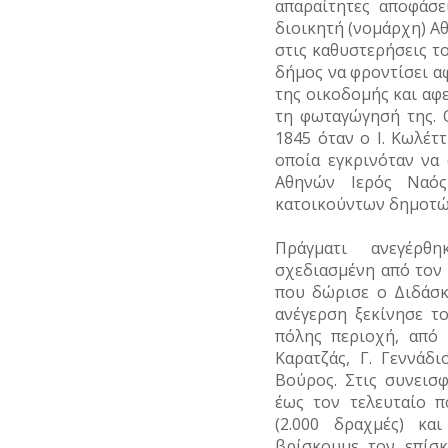
απαραίτητες αποφάσε
διοικητή (νομάρχη) Αθ
στις καθυστερήσεις τ
δήμος να φροντίσει αφ
της οικοδομής και αφ
τη φωταγώγησή της. 
1845 όταν ο Ι. Κωλέ
οποία εγκρινόταν να
Αθηνών Ιερός Ναό
κατοικούντων δημοτ
Πράγματι ανεγέρθ
σχεδιασμένη από τον
που δώρισε ο Διδάσκ
ανέγερση ξεκίνησε τ
πόλης περιοχή, από 
Καρατζάς, Γ. Γεννάδι
Βούρος. Στις συνεισ
έως τον τελευταίο π
(2.000 δραχμές) κα
βρίσκουμε τον επίσ