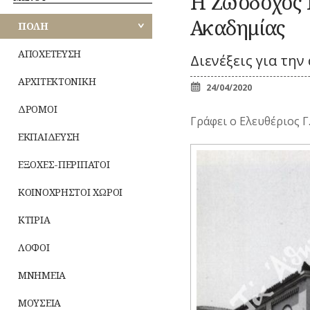
Η Ζωοδόχος 
Κ
ΑΘΗΝΩΝ
ΠΕΡΙΠΑΤΟΙ
ΕΟΡΤΕΣ
Ζ
ΚΟΜΙΚΣ
Ακαδημίας
ΚΟΙΝΟΧΡΗΣΤΟΙ
ΠΟΛΗ
–
ΑΝΑΤΟΛΙΚΗΣ
ΧΩΡΟΙ
ΣΚΙΤΣΑ
ΞΩΚΚΛΗΣΙΑ
ΜΙ
ΑΤΤΙΚΗΣ
(ΓΕΛΟΙΟΓΡΑΦΙΕΣ)
ΠΝΕΥΜΑΤ
ΚΤΙΡΙΑ
ΙΣ
ΑΠΟΧΕΤΕΥΣΗ
Διενέξεις για τη
ΒΙΟΣ
ΛΟΓΟΤΕΧΝΙΑ
ΛΟΦΟΙ
ΠΑΝΗΓΥΡΙΑ
–
ΔΥΤΙΚΗΣ
Λατρεία
ΑΡΧΙΤΕΚΤΟΝΙΚΗ
ΝΑ
ΜΝΗΜΕΙΑ
ΠΟΙΗΣΗ
ΑΤΤΙΚΗΣ
24/04/2020
Θρησκευτ
ΜΟΥΣΕΙΑ
ΜΟΥΣΙΚΗ
ζωή
ΔΡΟΜΟΙ
ΤΥ
ΠΕΙΡΑΙΩΣ
ΝΑΟΙ-ΜΟΝΕΣ
ΟΛΥΜΠΙΑΚΟΙ
Γράφει ο Ελευθέριος Γ
Δημώδης
(Φ
ΑΓΩΝΕΣ
μετεωρολο
ΝΕΚΡΟΤΑΦΕΙΑ
ΕΚΠΑΙΔΕΥΣΗ
(ΟΛΥΜΠΙΣΜΟΣ)
ΝΗΣΩΝ
Φυτά
ΝΟΣΟΚΟΜΕΙΑ
ΤΥ
ΡΑΔΙΟΦΩΝΟ
Ζώα
ΠΕΡΙΧΩΡΑ
ΕΞΟΧΕΣ-ΠΕΡΙΠΑΤΟΙ
ΤΗΛΕΟΡΑΣΗ
Μύθοι
ΠΛΑΤΕΙΕΣ
ΦΩΤΟΓΡΑΦΙΑ
ΚΟΙΝΟΧΡΗΣΤΟΙ ΧΩΡΟΙ
Παραδόσει
ΠΛΗΘΥΣΜΟΣ
ΧΟΡΟΣ
Παροιμίες
ΠΟΛΕΟΔΟΜΙΑ
ΚΤΙΡΙΑ
Αινίγματα
ΠΟΤΑΜΟΙ
ΛΟΦΟΙ
ΜΝΗΜΕΙΑ
ΜΟΥΣΕΙΑ