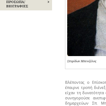
ΕΠΑΝΑΣΤΑΣΕΙΣ
ΒΙΟΜΗΧΑΝΙΑ
ΠΡΟΣΩΠΑ/
–
ΒΙΟΓΡΑΦΙΕΣ
Σχολική
ΕΜΠΟΡΙΟ
ζωή
ΚΙΝΗΜΑΤΑ
ΑΓΩΝΙΣΤΕΣ
ΕΠΑΓΓΕΛΜΑΤΑ
ΠΕΡΙΣΤΑΤΙΚΑ
ΑΘΛΗΤΕΣ
ΕΠΙΓΡΑΦΕΣ
ΣΗΜΑΝΤΙΚΑ
ΓΕΓΟΝΟΤΑ
ΑΡΧΙΤΕΚΤΟΝΕΣ
ΚΑΤΑΣΤΗΜΑΤΑ
ΔΗΜΟΣΙΟΓΡΑΦΟΙ
ΝΑΥΤΙΛΙΑ
ΕΚΚΛΗΣΙΑΣΤΙΚΟΙ
ΟΙΚΟΝΟΜΙΚΗ
ΑΝΔΡΕΣ
Σπυρίδων Μπενιζέλος
ΖΩΗ
ΕΛΛΗΝΙΚΕΣ
ΤΟΥΡΙΣΜΟΣ
ΠΡΟΣΩΠΙΚΟΤΗΤΕΣ
ΤΡΑΠΕΖΕΣ
ΕΠΙΧΕΙΡΗΜΑΤΙΕΣ
Βλέποντας ο Επίσκ
έπαιρνε τροπή διένε
ΕΥΕΡΓΕΤΕΣ
είχαν τη δυνατότητα 
συνηγορούσε ανεπιφ
ΗΘΟΠΟΙΟΙ
δημαρχεύων Σπ. Μπ