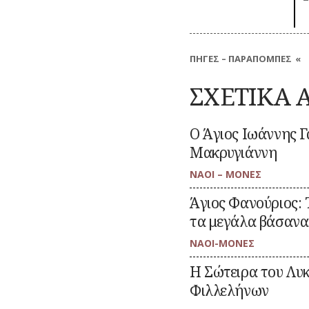
ΠΗΓΕΣ – ΠΑΡΑΠΟΜΠΕΣ
Το μεγαλύτερο μέρος των δημοσ
αδημοσίευτες πηγές και είναι 
ΣΧΕΤΙΚΑ 
παρατίθενται παραπομπές, λόγ
ερευνητές που επιθυμούν να
μπορούν να επικοινωνούν στο 
O Άγιος Ιωάννης Γ
:
Μεταβείτε
να ενημερώνονται για παραπομπ
O
στο
Μακρυγιάννη
Άγιος
άρθρο
Ιωάννης
ΝΑΟΙ – ΜΟΝΕΣ
Γαργαρέττας
και
:
Μεταβείτε
η
Άγιος Φανούριος: 
Άγιος
στο
κόρη
Φανούριος:
άρθρο
τα μεγάλα βάσανα
του
Το
Ιωάννη
εκκλησάκι
Μακρυγιάννη
ΝΑΟΙ-ΜΟΝΕΣ
του
Παγκρατίου
:
Μεταβείτε
Η Σώτειρα του Λυκ
με
Η
στο
τα
Σώτειρα
άρθρο
Φιλλελήνων
μεγάλα
του
βάσανα
Λυκόδημου