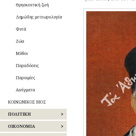
ΜΙΚΡΕΣ
Τροφές
Θρησκευτική ζωή
ΙΣΤΟΡΙΕΣ
–
Ποτά
Δημώδης μετεωρολογία
ΝΑΡΚΩΤΙΚΑ
Ενδυμασία
Φυτά
–
ΤΥΠΟΙ
Καλλωπισμός
(ΦΥΣΙΟΓΝΩΜΙΕΣ)
Ζώα
Λαϊκές
ΤΥΠΟΣ
Μύθοι
τέχνες
Παραδόσεις
Παροιμίες
Αινίγματα
ΚΟΙΝΩΝΙΚΟΣ ΒΙΟΣ
ΠΟΛΙΤΙΚΗ
Καθημερινά
έθιμα
ΕΚΛΟΓΕΣ
ΟΙΚΟΝΟΜΙΑ
Παιχνίδια