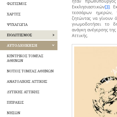
ήταν πρωθυπουργός
ΦΩΤΙΣΜΟΣ
Εκκλησιαστικών
[3]
. Ε
τεσσάρων ημερών, 
ΧΑΡΤΕΣ
ζητώντας να γίνουν ό
γνωμοδοτήσει το δ
ΨΥΧΑΓΩΓΙΑ
ανάγκη ανέγερσης της 
ΠΟΛΙΤΙΣΜΟΣ
Αττικής.
ΑΘΛΗΤΙΣΜΟΣ
ΑΥΤΟΔΙΟΙΚΗΣΗ
ΓΛΥΠΤΙΚΗ
ΚΕΝΤΡΙΚΟΣ ΤΟΜΕΑΣ
ΑΘΗΝΩΝ
ΖΩΓΡΑΦΙΚΗ
ΝΟΤΙΟΣ ΤΟΜΕΑΣ ΑΘΗΝΩΝ
ΘΕΑΤΡΟ
ΑΝΑΤΟΛΙΚΗΣ ΑΤΤΙΚΗΣ
ΚΙΝΗΜΑΤΟΓΡΑΦΟΣ
ΔΥΤΙΚΗΣ ΑΤΤΙΚΗΣ
ΚΟΜΙΚΣ
–
ΠΕΙΡΑΙΩΣ
ΣΚΙΤΣΑ
(ΓΕΛΟΙΟΓΡΑΦΙΕΣ)
ΝΗΣΩΝ