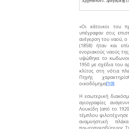
Αρχιτέκτων Γ. Δραγαζίκης (
«Οι κάτοικοι του π
υπέγραφαν στις επισ
ανέγερση του ναού, ο 
(1858) ήταν και επ
ενοριακούς ναούς τη
υψώθηκε το κωδωνοστ
1950 με σχέδια του α
κλίτος στη νότια πλ
Πηγής χαρακτηρίσ
οικοδόμημα
[10]
.
Η εσωτερική διακόσ
αγιογραφίες αναγεν
Λουκίδη (από το 1920
τέμπλου φιλοτέχνησε 
αναμνηστική πλά
πρωτοπρεσβύτερος Σπ