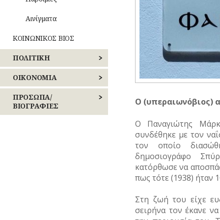
Αινίγματα
ΚΟΙΝΩΝΙΚΟΣ ΒΙΟΣ
ΠΟΛΙΤΙΚΗ
Καθημερινά
έθιμα
ΕΚΛΟΓΕΣ
ΟΙΚΟΝΟΜΙΑ
Παιχνίδια
ΕΠΑΝΑΣΤΑΣΕΙΣ
ΒΙΟΜΗΧΑΝΙΑ
ΠΡΟΣΩΠΑ/
Ο (υπεραιωνόβιος) 
–
ΒΙΟΓΡΑΦΙΕΣ
Σχολική
ΕΜΠΟΡΙΟ
ζωή
ΚΙΝΗΜΑΤΑ
Ο Παναγιώτης Μάρκ
ΑΓΩΝΙΣΤΕΣ
συνδέθηκε με τον ναΐ
ΕΠΑΓΓΕΛΜΑΤΑ
ΠΕΡΙΣΤΑΤΙΚΑ
τον οποίο διασώθ
ΑΘΛΗΤΕΣ
ΕΠΙΓΡΑΦΕΣ
δημοσιογράφο Σπύ
ΣΗΜΑΝΤΙΚΑ
ΓΕΓΟΝΟΤΑ
ΑΡΧΙΤΕΚΤΟΝΕΣ
κατόρθωσε να αποσπά
ΚΑΤΑΣΤΗΜΑΤΑ
πως τότε (1938) ήταν 
ΔΗΜΟΣΙΟΓΡΑΦΟΙ
ΝΑΥΤΙΛΙΑ
Στη ζωή του είχε ευ
ΕΚΚΛΗΣΙΑΣΤΙΚΟΙ
σειρήνα τον έκανε ν
ΟΙΚΟΝΟΜΙΚΗ
ΑΝΔΡΕΣ