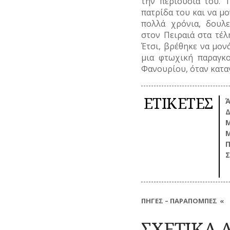
την περιουσία του. 
ΖΩΗ
πατρίδα του και να μο
ΕΛΛΗΝΙΚΕΣ
ΤΟΥΡΙΣΜΟΣ
ΠΡΟΣΩΠΙΚΟΤΗΤΕΣ
πολλά χρόνια, δουλε
στον Πειραιά στα τέλ
ΤΡΑΠΕΖΕΣ
ΕΠΙΧΕΙΡΗΜΑΤΙΕΣ
Έτσι, βρέθηκε να μονά
μια φτωχική παραγκ
ΕΥΕΡΓΕΤΕΣ
Φανουρίου, όταν κατα
ΗΘΟΠΟΙΟΙ
ΕΤΙΚΕΤΕΣ
Ά
ΚΑΛΛΙΤΕΧΝΕΣ
Δ
Μ
ΞΕΝΕΣ
ΠΡΟΣΩΠΙΚΟΤΗΤΕΣ
Π
ΠΑΡΑΓΟΝΤΕΣ
ΑΘΛΗΤΙΣΜΟΥ
ΠΕΡΙΗΓΗΤΕΣ
ΠΗΓΕΣ – ΠΑΡΑΠΟΜΠΕΣ
ΠΟΛΙΤΙΚΟΙ
Το μεγαλύτερο μέρος των δημοσ
αδημοσίευτες πηγές και είναι 
ΣΧΕΤΙΚΑ 
ΣΥΓΓΡΑΦΕΙΣ
παρατίθενται παραπομπές, λόγ