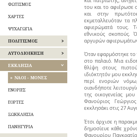
και πατριώτης, ανήγε
ΦΩΤΙΣΜΟΣ
του και το αφιέρωσε 
και στην πρωτότο
ΧΑΡΤΕΣ
εκμεταλλευόταν τα π
αφιερώματά τους. 
ΨΥΧΑΓΩΓΙΑ
εθνικούς σκοπούς. 
αργυρών αφιερωμάτων
ΠΟΛΙΤΙΣΜΟΣ
ΑΘΛΗΤΙΣΜΟΣ
ΑΥΤΟΔΙΟΙΚΗΣΗ
Όταν εφαρμόστηκε το ν
στο παλαιό. Μια ειδ
ΓΛΥΠΤΙΚΗ
ΚΕΝΤΡΙΚΟΣ
ΕΚΚΛΗΣΙΑ
θλίψη στους πιστο
ΤΟΜΕΑΣ
ιδιόκτητόν μου εκκλη
ΑΘΗΝΩΝ
ΖΩΓΡΑΦΙΚΗ
ΝΑΟΙ – ΜΟΝΕΣ
περί ενοριών νόμω
οιανδήποτε λειτουργί
ΝΟΤΙΟΣ
ΘΕΑΤΡΟ
ΕΝΟΡΙΕΣ
ΤΟΜΕΑΣ
της οικογενείας μου
ΑΘΗΝΩΝ
Φανούριος Γεώργιος
ΚΙΝΗΜΑΤΟΓΡΑΦΟΣ
ΕΟΡΤΕΣ
εκκλησάκι στις 27 Αυγ
ΑΝΑΤΟΛΙΚΗΣ
ΚΟΜΙΚΣ
ΞΩΚΚΛΗΣΙΑ
ΑΤΤΙΚΗΣ
–
Έτσι άρχισε η παρακμ
ΣΚΙΤΣΑ
ΠΑΝΗΓΥΡΙΑ
δημοσίευε κάθε χρόνο
ΔΥΤΙΚΗΣ
(ΓΕΛΟΙΟΓΡΑΦΙΕΣ)
Φανουρίου Παγκρατίο
ΑΤΤΙΚΗΣ