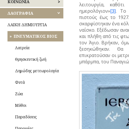
ΚΟΙΝΩΝΙΑ
λειτουργία, καθότ
ΛΟΓΟΤΕΧΝΙΑ
ΠΕΙΡΑΙΩΣ
ημερολόγιον»
[3]
. Το 
–
ΑΝΘΡΩΠΙΝΕΣ
ΛΑΟΓΡΑΦΙΑ
ΠΟΙΗΣΗ
πιστούς έως το 192
ΙΣΤΟΡΙΕΣ
ΝΗΣΩΝ
σκαρφίστηκαν ένα κόλπ
ΛΑΙΚΗ ΔΗΜΙΟΥΡΓΙΑ
ΜΟΥΣΙΚΗ
ναΐσκο. Εξέδωσαν ανακ
ΑΣΤΥΝΟΜΙΑ
και πλήθη από τις φτ
ΠΝΕΥΜΑΤΙΚΟΣ ΒΙΟΣ
Οίκος
ΟΛΥΜΠΙΑΚΟΙ
ΚΑΘΗΜΕΡΙΝΗ
–
τον Άγιο. Βρήκαν, όμω
ΑΓΩΝΕΣ
ΖΩΗ
Αυλή
Λατρεία
ξεσηκώθηκαν. Θα 
(ΟΛΥΜΠΙΣΜΟΣ)
επικρατούσαν οι μετρι
ΜΙΚΡΕΣ
Τροφές
Θρησκευτική ζωή
ΡΑΔΙΟΦΩΝΟ
μπάρμπα, του Παναγι
ΙΣΤΟΡΙΕΣ
–
Ποτά
Δημώδης μετεωρολογία
ΤΗΛΕΟΡΑΣΗ
ΝΑΡΚΩΤΙΚΑ
Ενδυμασία
Φυτά
ΦΩΤΟΓΡΑΦΙΑ
–
ΤΥΠΟΙ
Καλλωπισμός
(ΦΥΣΙΟΓΝΩΜΙΕΣ)
Ζώα
ΧΟΡΟΣ
Λαϊκές
ΤΥΠΟΣ
Μύθοι
τέχνες
Παραδόσεις
Παροιμίες