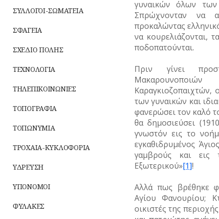
γυναικών όλων των 
ΣΥΛΛΟΓΟΙ-ΣΩΜΑΤΕΙΑ
Σπρώχνονταν να α
προκαλώντας ελληνικ
ΣΦΑΓΕΙΑ
να κουρελιάζονται, τ
ποδοπατούνται.
ΣΧΕΔΙΟ ΠΟΛΗΣ
Πριν γίνει προσ
ΤΕΧΝΟΛΟΓΙΑ
Μακαρουνοποιών
ΤΗΛΕΠΙΚΟΙΝΩΝΙΕΣ
Καραγκιοζοπαιχτών, 
των γυναικών και ιδια
ΤΟΠΟΓΡΑΦΙΑ
φανερώσει τον καλό τ
θα δημοσιεύσει (191
ΤΟΠΩΝΥΜΙΑ
γνωστόν εις το νοήμ
εγκαθιδρυμένος Άγιο
ΤΡΟΧΑΙΑ-ΚΥΚΛΟΦΟΡΙΑ
γαμβρούς και εις 
Εξωτερικού»
[1]
!
ΥΔΡΕΥΣΗ
ΥΠΟΝΟΜΟΙ
Αλλά πως βρέθηκε φ
Αγίου Φανουρίου; Κ
ΦΥΛΑΚΕΣ
οικιστές της περιοχής