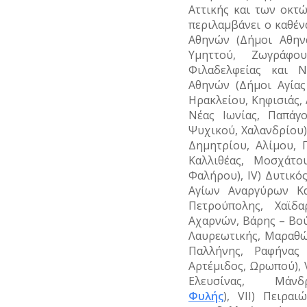
Αττικής και των οκτ
ΥΔΡΕΥΣΗ
περιλαμβάνει ο καθένα
Αθηνών
(Δήμοι
Αθην
ΥΠΟΝΟΜΟΙ
Υμηττού, Ζωγράφου
ΦΥΛΑΚΕΣ
Φιλαδελφείας και 
Αθηνών
(Δήμοι Αγία
ΦΩΤΙΣΜΟΣ
Ηρακλείου, Κηφισιάς
Νέας Ιωνίας, Παπάγ
ΧΑΡΤΕΣ
Ψυχικού, Χαλανδρίου
Δημητρίου, Αλίμου, 
ΨΥΧΑΓΩΓΙΑ
Καλλιθέας, Μοσχάτ
Φαλήρου),
IV)
Δυτικό
Αγίων Αναργύρων Καμ
Πετρούπολης, Χαϊδα
Αχαρνών, Βάρης – Βού
Λαυρεωτικής, Μαραθώ
Παλλήνης, Ραφήνας
Αρτέμιδος, Ωρωπού),
Ελευσίνας, Μάν
Φυλής
),
VII)
Πειραι