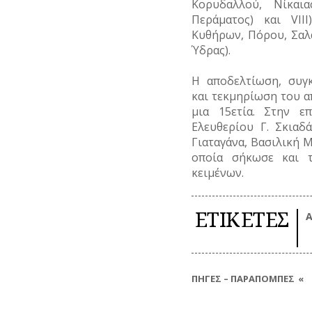
Κορυδαλλού, Νίκαι
Περάματος) και
VIII)
Κυθήρων, Πόρου, Σαλ
Ύδρας).
Η αποδελτίωση, συγ
και τεκμηρίωση του 
μια 15ετία. Στην ε
Ελευθερίου Γ. Σκιαδ
Γιαταγάνα, Βασιλική 
οποία σήκωσε και 
κειμένων.
ΕΤΙΚΕΤΕΣ
Α
ΠΗΓΕΣ – ΠΑΡΑΠΟΜΠΕΣ
Το μεγαλύτερο μέρος των δημοσ
αδημοσίευτες πηγές και είναι 