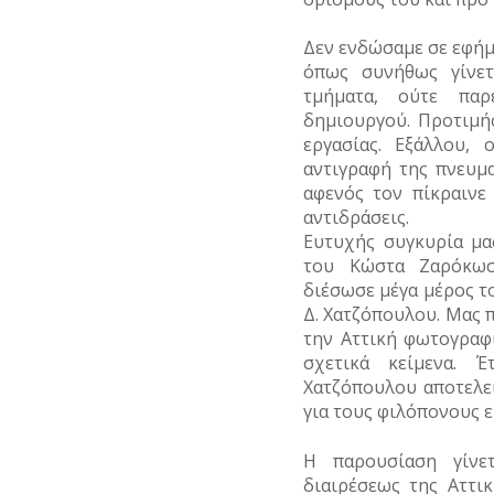
ΡΕΜΑΤΑ
ΠΑΡΑΓΟΝΤΕΣ
ΑΘΛΗΤΙΣΜΟΥ
Δεν ενδώσαμε σε εφήμ
ΣΥΓΚΟΙΝΩΝΙΕΣ
όπως συνήθως γίνετ
ΠΕΡΙΗΓΗΤΕΣ
τμήματα, ούτε παρ
ΣΥΛΛΟΓΟΙ-
δημιουργού. Προτιμή
ΣΩΜΑΤΕΙΑ
ΠΟΛΙΤΙΚΟΙ
εργασίας. Εξάλλου, 
ΣΦΑΓΕΙΑ
ΣΥΓΓΡΑΦΕΙΣ
αντιγραφή της πνευμ
–
αφενός τον πίκραινε
ΠΟΙΗΤΕΣ
ΣΧΕΔΙΟ
αντιδράσεις.
ΠΟΛΗΣ
Ευτυχής συγκυρία μα
ΦΙΛΕΛΛΗΝΕΣ
του Κώστα Ζαρόκωσ
ΤΕΧΝΟΛΟΓΙΑ
διέσωσε μέγα μέρος 
Δ. Χατζόπουλου. Μας
ΤΗΛΕΠΙΚΟΙΝΩΝΙΕΣ
την Αττική φωτογραφι
σχετικά κείμενα. 
ΤΟΠΟΓΡΑΦΙΑ
Χατζόπουλου αποτελε
ΤΟΠΩΝΥΜΙΑ
για τους φιλόπονους ε
ΤΡΟΧΑΙΑ-
Η παρουσίαση γίνετ
ΚΥΚΛΟΦΟΡΙΑ
διαιρέσεως της Αττι