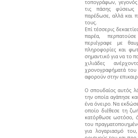
ΝΑΡΚΩΤΙΚΑ
ζωή
Καθημερινά
τοπογράφων, γεγονός
ΑΘΛΗΤΕΣ
ΝΗΣΩΝ
έθιμα
ΜΟΥΣΕΙΑ
ΕΠΙΓΡΑΦΕΣ
τις πάσης φύσεως 
ΣΗΜΑΝΤΙΚΑ
ΜΟΥΣΙΚΗ
Ενδυμασία
ΤΥΠΟΙ
Δημώδης
ΓΕΓΟΝΟΤΑ
ΑΡΧΙΤΕΚΤΟΝΕΣ
παρέδωσε, αλλά και π
–
(ΦΥΣΙΟΓΝΩΜΙΕΣ)
μετεωρολογία
Παιχνίδια
ΝΑΟΙ-
ΚΑΤΑΣΤΗΜΑΤΑ
τους.
Καλλωπισμός
ΟΛΥΜΠΙΑΚΟΙ
ΜΟΝΕΣ
ΔΗΜΟΣΙΟΓΡΑΦΟΙ
Επί τέσσερις δεκαετίε
ΑΓΩΝΕΣ
ΤΥΠΟΣ
Φυτά
Σχολική
ΝΑΥΤΙΛΙΑ
(ΟΛΥΜΠΙΣΜΟΣ)
Λαϊκές
παρέα, περπατούσε
ζωή
ΝΕΚΡΟΤΑΦΕΙΑ
ΕΚΚΛΗΣΙΑΣΤΙΚΟΙ
τέχνες
περιέγραφε με θαυ
Ζώα
ΟΙΚΟΝΟΜΙΚΗ
ΑΝΔΡΕΣ
ΡΑΔΙΟΦΩΝΟ
πληροφορίες και φωτ
ΝΟΣΟΚΟΜΕΙΑ
ΖΩΗ
Μύθοι
σημαντικό για να το π
ΕΛΛΗΝΙΚΕΣ
ΤΗΛΕΟΡΑΣΗ
ΠΕΡΙΧΩΡΑ
ΤΟΥΡΙΣΜΟΣ
ΠΡΟΣΩΠΙΚΟΤΗΤΕΣ
χιλιάδες ανέρχον
Παραδόσεις
χρονογραφήματά του 
ΦΩΤΟΓΡΑΦΙΑ
ΠΛΑΤΕΙΕΣ
ΤΡΑΠΕΖΕΣ
ΕΠΙΧΕΙΡΗΜΑΤΙΕΣ
αφορούν στην επικαιρ
Παροιμίες
ΧΟΡΟΣ
ΠΛΗΘΥΣΜΟΣ
ΕΥΕΡΓΕΤΕΣ
Ο σπουδαίος αυτός λά
Αινίγματα
την οποία αγάπησε κα
ΠΟΛΕΟΔΟΜΙΑ
ΗΘΟΠΟΙΟΙ
ένα όνειρο. Να εκδώσε
οποίο διέθεσε τη ζωή
ΠΟΤΑΜΟΙ
ΚΑΛΛΙΤΕΧΝΕΣ
κατόρθωσε ωστόσο, ό
του πραγματοποιημέν
ΠΡΑΣΙΝΟ-
ΞΕΝΕΣ
ΚΗΠΟΙ
ΠΡΟΣΩΠΙΚΟΤΗΤΕΣ
για λογαριασμό του
ορισμούς του και προ 