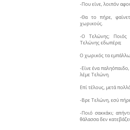
-Που είνε, λοιπόν αφο
-Θα το πήρε, φαίνε
χωρικούς.
-Ο Τελώνης; Ποιός 
Τελώνης εδωπέρα;
Ο χωρικός τα εμπάλλω
-Είνε ένα παληόπαιδο,
λέμε Τελώνη.
Επί τέλους, μετά πολλ
-Βρε Τελώνη, εσύ πήρε
-Ποιό σακκάκι; απήν
θάλασσα δεν κατεβάζε