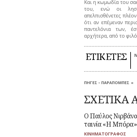
Και η κωμωδία του σακ
του, ενώ οι ληστε
απελπισθένετες πλέον
ότι αν επέμεναν περι
παντελόνια των, έ
αρχήτερα, από το φιλ
ΕΤΙΚΕΤΕΣ
Ν
ΠΗΓΕΣ – ΠΑΡΑΠΟΜΠΕΣ
Το μεγαλύτερο μέρος των δημοσ
αδημοσίευτες πηγές και είναι 
ΣΧΕΤΙΚΑ 
παρατίθενται παραπομπές, λόγ
ερευνητές που επιθυμούν να
μπορούν να επικοινωνούν στο 
Ο Παύλος Νιρβάνας
:
Μεταβείτε
να ενημερώνονται για παραπομπ
Ο
στο
ταινία «Η Μπόρα»
Παύλος
άρθρο
Νιρβάνας
ΚΙΝΗΜΑΤΟΓΡΑΦΟΣ
και