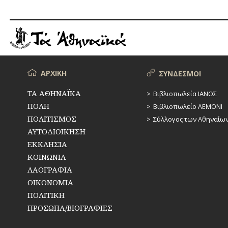
η
τελευταία
βουβή
ελληνική
ταινία
«Η
Μπόρα»
Μενού
ΑΡΧΙΚΗ
ΣΥΝΔΕΣΜΟΙ
ΤΑ ΑΘΗΝΑΪΚΑ
Βιβλιοπωλεία ΙΑΝΟΣ
ΠΟΛΗ
Βιβλιοπωλείο ΛΕΜΟΝΙ
ΠΟΛΙΤΙΣΜΟΣ
Σύλλογος των Αθηναίω
ΑΥΤΟΔΙΟΙΚΗΣΗ
ΕΚΚΛΗΣΙΑ
ΚΟΙΝΩΝΙΑ
ΛΑΟΓΡΑΦΙΑ
ΟΙΚΟΝΟΜΙΑ
ΠΟΛΙΤΙΚΗ
ΠΡΟΣΩΠΑ/ΒΙΟΓΡΑΦΙΕΣ