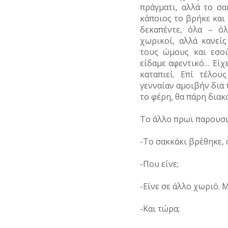
πράγματι, αλλά το σα
ΡΕΜΑΤΑ
ΠΑΡΑΓΟΝΤΕΣ
ΑΘΛΗΤΙΣΜΟΥ
κάποιος το βρήκε και 
ΣΥΓΚΟΙΝΩΝΙΕΣ
δεκαπέντε, όλα – ό
ΠΕΡΙΗΓΗΤΕΣ
χωρικοί, αλλά κανεί
ΣΥΛΛΟΓΟΙ-
τους ώμους και εσο
ΣΩΜΑΤΕΙΑ
ΠΟΛΙΤΙΚΟΙ
είδαμε αφεντικό… Είχε
καταπιεί. Επί τέλο
ΣΦΑΓΕΙΑ
ΣΥΓΓΡΑΦΕΙΣ
γενναίαν αμοιβήν δια 
–
ΠΟΙΗΤΕΣ
το φέρη, θα πάρη διακ
ΣΧΕΔΙΟ
ΠΟΛΗΣ
ΦΙΛΕΛΛΗΝΕΣ
Το άλλο πρωϊ παρουσι
ΤΕΧΝΟΛΟΓΙΑ
-Το σακκάκι βρέθηκε, 
ΤΗΛΕΠΙΚΟΙΝΩΝΙΕΣ
-Που είνε;
ΤΟΠΟΓΡΑΦΙΑ
-Είνε σε άλλο χωριό.
ΤΟΠΩΝΥΜΙΑ
-Και τώρα;
ΤΡΟΧΑΙΑ-
ΚΥΚΛΟΦΟΡΙΑ