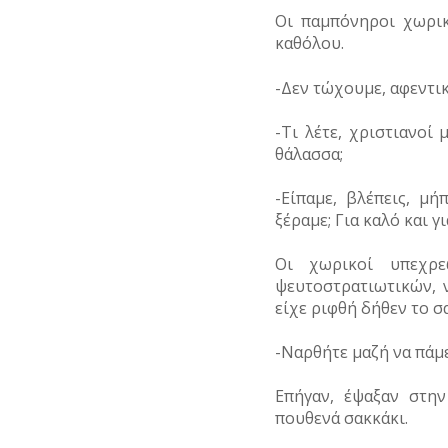
Οι παμπόνηροι χωρικ
καθόλου.
-Δεν τώχουμε, αφεντικ
-Τι λέτε, χριστιανοί 
θάλασσα;
-Είπαμε, βλέπεις, μ
ξέραμε; Για καλό και γ
Οι χωρικοί υπεχρ
ψευτοστρατιωτικών, 
είχε ριφθή δήθεν το σ
-Ναρθήτε μαζή να πάμ
Επήγαν, έψαξαν στην
πουθενά σακκάκι.