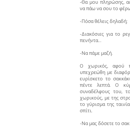
-Θα μου πληρώσης, αφ
ΥΔΡΕΥΣΗ
να πάω να σου το φέρω
ΥΠΟΝΟΜΟΙ
-Πόσα θέλεις δηλαδή;
ΦΥΛΑΚΕΣ
-Διακόσιες για το ρε
πενήντα…
ΦΩΤΙΣΜΟΣ
ΧΑΡΤΕΣ
-Να πάμε μαζή.
ΨΥΧΑΓΩΓΙΑ
Ο χωρικός, αφού π
υπεχρεώθη με διαφόρο
ευρίσκετο το σακκάκ
πέντε λεπτά. Ο κύ
συναδέλφους του, τ
χωρικούς, με της στρα
το γύρισμα της ταινί
σπίτι.
-Να μας δόσετε το σακ