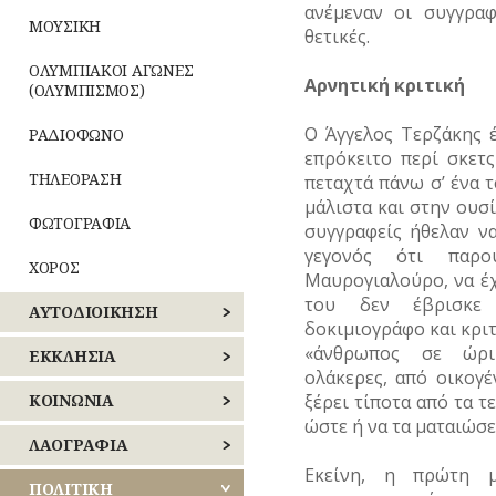
ανέμεναν οι συγγραφ
ΜΟΥΣΙΚΗ
θετικές.
ΟΛΥΜΠΙΑΚΟΙ ΑΓΩΝΕΣ
Αρνητική κριτική
(ΟΛΥΜΠΙΣΜΟΣ)
Ο Άγγελος Τερζάκης 
ΡΑΔΙΟΦΩΝΟ
επρόκειτο περί σκετς
ΤΗΛΕΟΡΑΣΗ
πεταχτά πάνω σ’ ένα τ
μάλιστα και στην ουσί
ΦΩΤΟΓΡΑΦΙΑ
συγγραφείς ήθελαν να
γεγονός ότι παρο
ΧΟΡΟΣ
Μαυρογιαλούρο, να έ
του δεν έβρισκε 
ΑΥΤΟΔΙΟΙΚΗΣΗ
δοκιμιογράφο και κριτ
«άνθρωπος σε ώριμ
ΚΕΝΤΡΙΚΟΣ
ΕΚΚΛΗΣΙΑ
ΤΟΜΕΑΣ
ολάκερες, από οικογέ
ΑΘΗΝΩΝ
ΝΑΟΙ
ΚΟΙΝΩΝΙΑ
ξέρει τίποτα από τα τ
–
ώστε ή να τα ματαιώσει
ΝΟΤΙΟΣ
ΜΟΝΕΣ
ΑΝΘΡΩΠΙΝΕΣ
ΛΑΟΓΡΑΦΙΑ
ΤΟΜΕΑΣ
ΙΣΤΟΡΙΕΣ
Εκείνη, η πρώτη μ
ΑΘΗΝΩΝ
ΕΝΟΡΙΕΣ
ΛΑΙΚΗ
ΠΟΛΙΤΙΚΗ