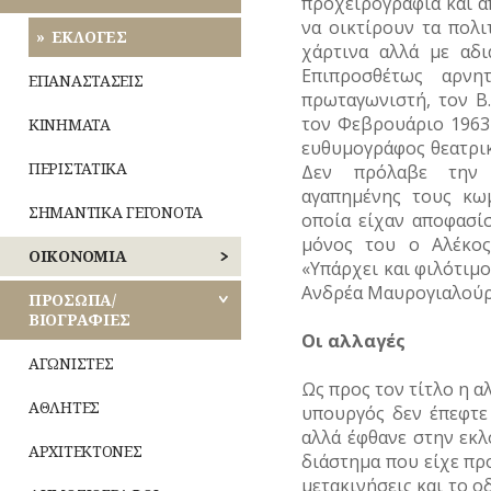
προχειρογραφία και 
ΑΣΤΥΝΟΜΙΑ
ΔΗΜΙΟΥΡΓΙΑ
να οικτίρουν τα πολ
ΑΝΑΤΟΛΙΚΗΣ
ΕΟΡΤΕΣ
ΕΚΛΟΓΕΣ
ΑΤΤΙΚΗΣ
χάρτινα αλλά με αδι
ΚΑΘΗΜΕΡΙΝΗ
ΠΝΕΥΜΑΤΙΚΟΣ
Οίκος
Επιπροσθέτως αρνη
ΞΩΚΚΛΗΣΙΑ
ΖΩΗ
ΒΙΟΣ
–
ΕΠΑΝΑΣΤΑΣΕΙΣ
ΔΥΤΙΚΗΣ
Αυλή
πρωταγωνιστή, τον Β
ΑΤΤΙΚΗΣ
ΠΑΝΗΓΥΡΙΑ
ΜΙΚΡΕΣ
ΚΟΙΝΩΝΙΚΟΣ
Λατρεία
τον Φεβρουάριο 1963 
ΚΙΝΗΜΑΤΑ
ΙΣΤΟΡΙΕΣ
ΒΙΟΣ
Τροφές
ευθυμογράφος θεατρι
ΠΕΙΡΑΙΩΣ
–
Θρησκευτική
ΠΕΡΙΣΤΑΤΙΚΑ
Δεν πρόλαβε την 
Ποτά
ΝΑΡΚΩΤΙΚΑ
ζωή
Καθημερινά
αγαπημένης τους κω
ΝΗΣΩΝ
έθιμα
ΣΗΜΑΝΤΙΚΑ ΓΕΓΟΝΟΤΑ
οποία είχαν αποφασίσ
Ενδυμασία
ΤΥΠΟΙ
Δημώδης
–
μόνος του ο Αλέκος
(ΦΥΣΙΟΓΝΩΜΙΕΣ)
μετεωρολογία
Παιχνίδια
ΟΙΚΟΝΟΜΙΑ
Καλλωπισμός
«Υπάρχει και φιλότιμ
ΤΥΠΟΣ
Φυτά
Σχολική
Ανδρέα Μαυρογιαλούρ
ΒΙΟΜΗΧΑΝΙΑ
ΠΡΟΣΩΠΑ/
Λαϊκές
ζωή
–
ΒΙΟΓΡΑΦΙΕΣ
τέχνες
Ζώα
ΕΜΠΟΡΙΟ
Οι αλλαγές
ΑΓΩΝΙΣΤΕΣ
Μύθοι
ΕΠΑΓΓΕΛΜΑΤΑ
Ως προς τον τίτλο η α
ΑΘΛΗΤΕΣ
υπουργός δεν έπεφτε
Παραδόσεις
ΕΠΙΓΡΑΦΕΣ
αλλά έφθανε στην εκλ
ΑΡΧΙΤΕΚΤΟΝΕΣ
διάστημα που είχε προ
Παροιμίες
ΚΑΤΑΣΤΗΜΑΤΑ
μετακινήσεις και το ο