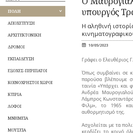
Ο Μαυρογιαλ
Κ
ΑΘΗΝΩΝ
ΠΕΡΙΠΑΤΟΙ
ΕΟΡΤΕΣ
Ζ
ΚΟΜΙΚΣ
υπουργός Τρ
ΚΟΙΝΟΧΡΗΣΤΟΙ
ΠΟΛΗ
–
ΑΝΑΤΟΛΙΚΗΣ
ΧΩΡΟΙ
ΣΚΙΤΣΑ
ΞΩΚΚΛΗΣΙΑ
ΜΙ
ΑΤΤΙΚΗΣ
(ΓΕΛΟΙΟΓΡΑΦΙΕΣ)
ΠΝΕΥΜΑΤ
ΚΤΙΡΙΑ
ΙΣ
ΑΠΟΧΕΤΕΥΣΗ
Η αληθινή ιστορί
ΒΙΟΣ
ΛΟΓΟΤΕΧΝΙΑ
ΛΟΦΟΙ
ΠΑΝΗΓΥΡΙΑ
–
ΔΥΤΙΚΗΣ
κινηματογραφικο
Λατρεία
ΑΡΧΙΤΕΚΤΟΝΙΚΗ
ΝΑ
ΜΝΗΜΕΙΑ
ΠΟΙΗΣΗ
ΑΤΤΙΚΗΣ
Θρησκευτικ
ΜΟΥΣΕΙΑ
ΜΟΥΣΙΚΗ
10/05/2023
ΔΡΟΜΟΙ
Δημώδης
ΤΥ
ΠΕΙΡΑΙΩΣ
ΝΑΟΙ-ΜΟΝΕΣ
ΟΛΥΜΠΙΑΚΟΙ
μετεωρολο
(Φ
ΑΓΩΝΕΣ
ΝΕΚΡΟΤΑΦΕΙΑ
ΕΚΠΑΙΔΕΥΣΗ
Φυτά
Γράφει ο Ελευθέριος Γ
(ΟΛΥΜΠΙΣΜΟΣ)
ΝΗΣΩΝ
ΝΟΣΟΚΟΜΕΙΑ
Ζώα
ΤΥ
ΡΑΔΙΟΦΩΝΟ
ΠΕΡΙΧΩΡΑ
ΕΞΟΧΕΣ-ΠΕΡΙΠΑΤΟΙ
Μύθοι
Όπως συμβαίνει σε κ
ΤΗΛΕΟΡΑΣΗ
ΠΛΑΤΕΙΕΣ
παρούσα βλέπουμε σ
Παραδόσει
ΦΩΤΟΓΡΑΦΙΑ
ΚΟΙΝΟΧΡΗΣΤΟΙ ΧΩΡΟΙ
ΠΛΗΘΥΣΜΟΣ
ταινία «Υπάρχει και
Παροιμίες
ΧΟΡΟΣ
ΠΟΛΕΟΔΟΜΙΑ
Ανδρέα Μαυρογιαλού
Αινίγματα
ΚΤΙΡΙΑ
ΠΟΤΑΜΟΙ
Λάμπρος Κωνσταντάρας
Φιλμ», το 1965 κα
ΛΟΦΟΙ
αυθορμητισμό της.
ΜΝΗΜΕΙΑ
Ασχολείται με τα πολιτ
ΜΟΥΣΕΙΑ
κερδίζει το κοινό ό