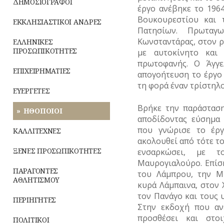
ΔΗΜΟΣΙΟΓΡΑΦΟΙ
έργο ανέβηκε το 196
Αινίγματα
ΝΑΥΤΙΛΙΑ
Βουκουρεστίου και 
ΕΚΚΛΗΣΙΑΣΤΙΚΟΙ ΑΝΔΡΕΣ
Πατησίων. Πρωταγ
ΟΙΚΟΝΟΜΙΚΗ
ΖΩΗ
Κωνσταντάρας, στον 
ΕΛΛΗΝΙΚΕΣ
ΠΡΟΣΩΠΙΚΟΤΗΤΕΣ
με αυτοκίνητο και
ΤΟΥΡΙΣΜΟΣ
πρωτοφανής. Ο Άγγε
ΕΠΙΧΕΙΡΗΜΑΤΙΕΣ
απογοήτευση το έργο 
ΤΡΑΠΕΖΕΣ
τη φορά έναν τρίστηλ
ΕΥΕΡΓΕΤΕΣ
Βρήκε την παράσταση
ΗΘΟΠΟΙΟΙ
αποδίδοντας εύσημα
που γνώρισε το έργ
ΚΑΛΛΙΤΕΧΝΕΣ
ακολουθεί από τότε τ
ΞΕΝΕΣ ΠΡΟΣΩΠΙΚΟΤΗΤΕΣ
ενσαρκώσει, με τ
Μαυρογιαλούρο. Επίσ
ΠΑΡΑΓΟΝΤΕΣ
του Λάμπρου, την Μ
ΑΘΛΗΤΙΣΜΟΥ
κυρά Λάμπαινα, στον
τον Πανάγο και τους 
ΠΕΡΙΗΓΗΤΕΣ
Στην εκδοχή που αν
προσθέσει και στο
ΠΟΛΙΤΙΚΟΙ