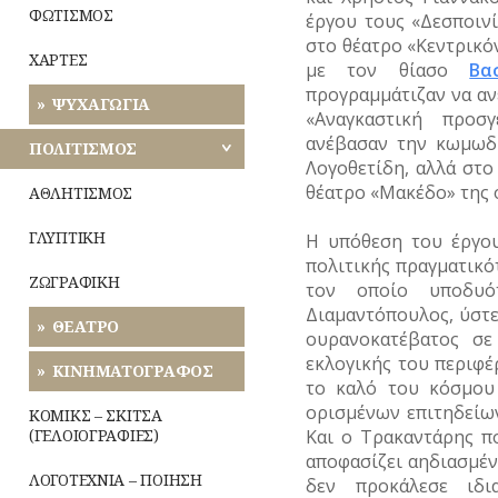
ΦΩΤΙΣΜΟΣ
έργου τους «Δεσποινί
στο θέατρο «Κεντρικό
ΧΑΡΤΕΣ
με τον θίασο
Βα
προγραμμάτιζαν να αν
ΨΥΧΑΓΩΓΙΑ
«Αναγκαστική προσγ
ανέβασαν την κωμωδί
ΠΟΛΙΤΙΣΜΟΣ
Λογοθετίδη, αλλά στο
θέατρο «Μακέδο» της 
ΑΘΛΗΤΙΣΜΟΣ
ΓΛΥΠΤΙΚΗ
Η υπόθεση του έργο
πολιτικής πραγματικό
ΖΩΓΡΑΦΙΚΗ
τον οποίο υποδυό
Διαμαντόπουλος, ύστ
ΘΕΑΤΡΟ
ουρανοκατέβατος σε
εκλογικής του περιφέρ
ΚΙΝΗΜΑΤΟΓΡΑΦΟΣ
το καλό του κόσμου
ορισμένων επιτηδείων
ΚΟΜΙΚΣ – ΣΚΙΤΣΑ
Και ο Τρακαντάρης π
(ΓΕΛΟΙΟΓΡΑΦΙΕΣ)
αποφασίζει αηδιασμένο
ΛΟΓΟΤΕΧΝΙΑ – ΠΟΙΗΣΗ
δεν προκάλεσε ιδι