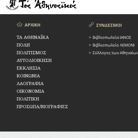
ΡΕΜΑΤΑ
ΠΑΡΑΓΟΝΤΕΣ
ΑΘΛΗΤΙΣΜΟΥ
ΣΥΓΚΟΙΝΩΝΙΕΣ
ΠΕΡΙΗΓΗΤΕΣ
Μενού
ΑΡΧΙΚΗ
ΣΥΝΔΕΣΜΟΙ
ΣΥΛΛΟΓΟΙ-
ΣΩΜΑΤΕΙΑ
ΠΟΛΙΤΙΚΟΙ
ΤΑ ΑΘΗΝΑΪΚΑ
Βιβλιοπωλεία ΙΑΝΟΣ
ΠΟΛΗ
Βιβλιοπωλείο ΛΕΜΟΝΙ
ΣΦΑΓΕΙΑ
ΣΥΓΓΡΑΦΕΙΣ
–
ΠΟΛΙΤΙΣΜΟΣ
Σύλλογος των Αθηναίω
ΠΟΙΗΤΕΣ
ΣΧΕΔΙΟ
ΑΥΤΟΔΙΟΙΚΗΣΗ
ΠΟΛΗΣ
ΕΚΚΛΗΣΙΑ
ΦΙΛΕΛΛΗΝΕΣ
ΚΟΙΝΩΝΙΑ
ΤΕΧΝΟΛΟΓΙΑ
ΛΑΟΓΡΑΦΙΑ
ΤΗΛΕΠΙΚΟΙΝΩΝΙΕΣ
ΟΙΚΟΝΟΜΙΑ
ΠΟΛΙΤΙΚΗ
ΤΟΠΟΓΡΑΦΙΑ
ΠΡΟΣΩΠΑ/ΒΙΟΓΡΑΦΙΕΣ
ΤΟΠΩΝΥΜΙΑ
ΤΡΟΧΑΙΑ-
ΚΥΚΛΟΦΟΡΙΑ