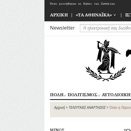
Skip
Όταν γεννήθηκαν οι Κήποι του Ζαππείου
to
content
ΑΡΧΙΚΗ
«ΤΑ ΑΘΗΝΑΪΚΑ»
ΙΣ
Newsletter
ΠΟΛΗ
ΠΟΛΙΤΙΣΜΟΣ
ΑΥΤΟΔΙΟΙΚΗ
ΚΕΝΤΡΙΚΟΣ
ΑΠΟΧΕΤΕΥΣΗ
ΑΘΛΗΤΙΣΜΟΣ
ΤΟΜΕΑΣ
Αρχική
>
ΤΕΛΕΥΤΑΙΕΣ ΑΝΑΡΤΗΣΕΙΣ
>
Όταν η Περου
ΑΡΧΙΤΕΚΤΟΝΙΚΗ
ΓΛΥΠΤΙΚΗ
ΑΘΗΝΩΝ
ΔΡΟΜΟΙ
ΖΩΓΡΑΦΙΚΗ
ΝΟΤΙΟΣ
ΕΚΠΑΙΔΕΥΣΗ
ΘΕΑΤΡΟ
ΤΟΜΕΑΣ
ΜΕΝΟΥ
ΕΞΟΧΕΣ-
ΚΙΝΗΜΑΤΟΓΡΑΦΟΣ