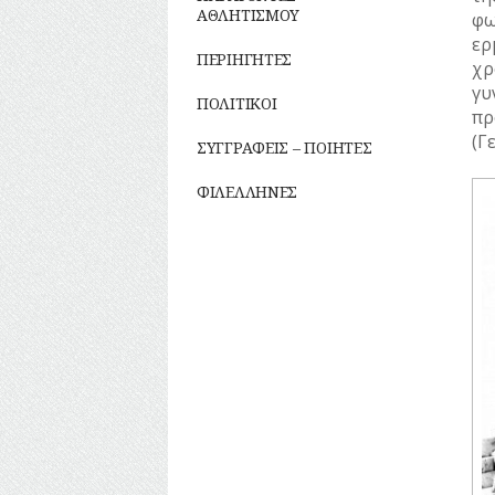
ΡΕΜΑΤΑ
ΑΘΛΗΤΙΣΜΟΥ
φω
ερ
ΣΥΓΚΟΙΝΩΝΙΕΣ
ΠΕΡΙΗΓΗΤΕΣ
χρ
γυ
ΣΥΛΛΟΓΟΙ-
ΠΟΛΙΤΙΚΟΙ
πρ
ΣΩΜΑΤΕΙΑ
(Γ
ΣΥΓΓΡΑΦΕΙΣ – ΠΟΙΗΤΕΣ
ΣΦΑΓΕΙΑ
ΦΙΛΕΛΛΗΝΕΣ
ΣΧΕΔΙΟ
ΠΟΛΗΣ
ΤΕΧΝΟΛΟΓΙΑ
ΤΗΛΕΠΙΚΟΙΝΩΝΙΕΣ
ΤΟΠΟΓΡΑΦΙΑ
ΤΟΠΩΝΥΜΙΑ
ΤΡΟΧΑΙΑ-
ΚΥΚΛΟΦΟΡΙΑ