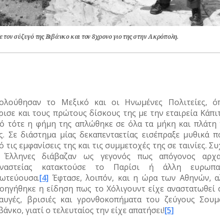
 τον σύζυγό της Βιβάνκο και τον 8χρονο γιο της στην Ακρόπολη.
ολούθησαν το Μεξικό και οι Ηνωμένες Πολιτείες, ό
ρισε και τους πρώτους δίσκους της με την εταιρεία Κάπι
ό τότε η φήμη της απλώθηκε σε όλα τα μήκη και πλάτη 
ς. Σε διάστημα μίας δεκαπενταετίας εισέπραξε μυθικά π
ό τις εμφανίσεις της και τις συμμετοχές της σε ταινίες. Σ
 Έλληνες διάβαζαν ως γεγονός πως απόγονος αρχα
ναστείας κατακτούσε το Παρίσι ή άλλη ευρωπα
ωτεύουσα.
[4]
Έφτασε, λοιπόν, και η ώρα των Αθηνών, α
οηγήθηκε η είδηση πως το Χόλιγουντ είχε αναστατωθεί 
αυγές, βρισιές και γρονθοκοπήματα του ζεύγους Σουμ
βάνκο, γιατί ο τελευταίος την είχε απατήσει!
[5]