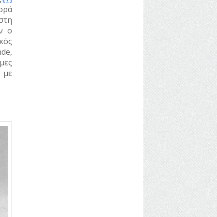
ορά
στη
ν ο
κός
de,
μες
 με