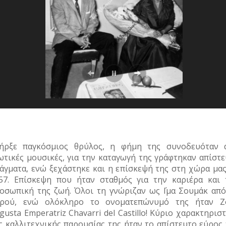
ήρξε παγκόσμιος θρύλος, η φήμη της συνοδευόταν 
ωτικές μουσικές, για την καταγωγή της γράφτηκαν απίστε
άγματα, ενώ ξεχάστηκε και η επίσκεψή της στη χώρα μας
57. Επίσκεψη που ήταν σταθμός για την καριέρα και 
οσωπική της ζωή. Όλοι τη γνώριζαν ως ΄Ιμα Σουμάκ από
ρού, ενώ ολόκληρο το ονοματεπώνυμό της ήταν Zo
gusta Emperatriz Chavarri del Castillo! Κύριο χαρακτηρισ
ς καλλιτεχνικής παρουσίας της ήταν το απίστευτο εύρος 