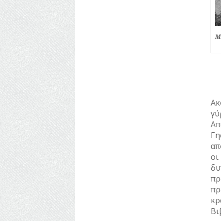
Με
Ακ
γύ
Απ
Γη
απ
οι
δυ
πρ
πρ
κρ
Βι