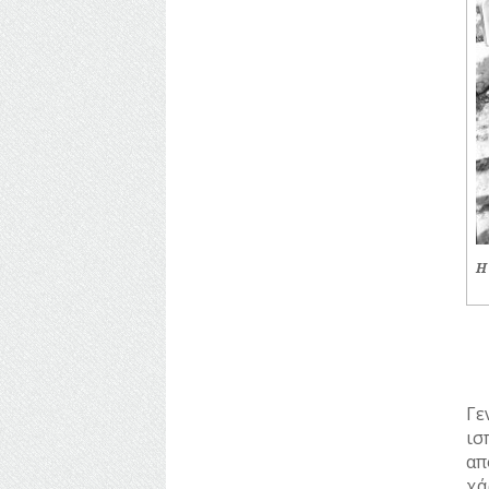
ΥΔΡΕΥΣΗ
ΥΠΟΝΟΜΟΙ
ΦΥΛΑΚΕΣ
ΦΩΤΙΣΜΟΣ
ΧΑΡΤΕΣ
ΨΥΧΑΓΩΓΙΑ
Η
Γε
ισ
απ
χά