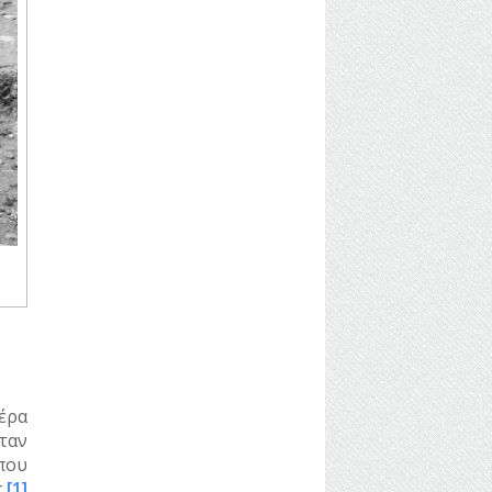
τέρα
ταν
που
.
[1]