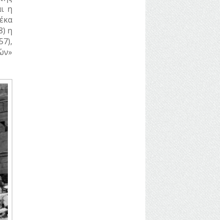
ι η
έκα
8) η
7),
ών»