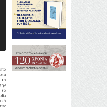
από
υτα
 το
την
 το
lia
τικό
της