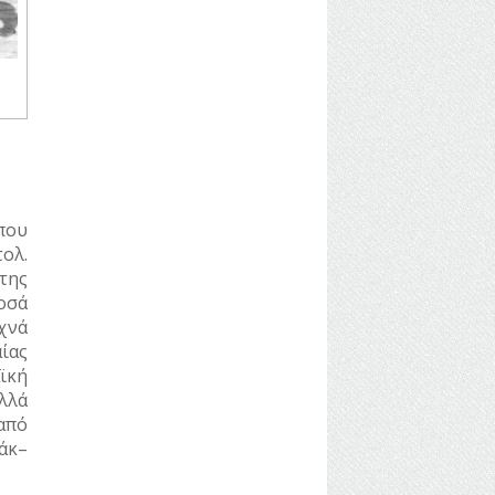
που
τολ.
της
οσά
υχνά
ίας
ϊκή
λλά
από
άκ–