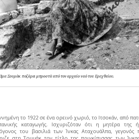
 Ίμα Σουμάκ ποζάρει μπροστά από τον αρχαίο ναό του Ερεχθείου.
ννημένη το 1922 σε ένα ορεινό χωριό, το Ιτσοκάν, από πα
πανικής καταγωγής. Ισχυριζόταν ότι η μητέρα της ή
όγονος του βασιλιά των Ίνκας Αταχουάλπα, γεγονός 
ριζε στη Σουμάκ τον τίτλο της πριγκίπισσας των Ίνκας