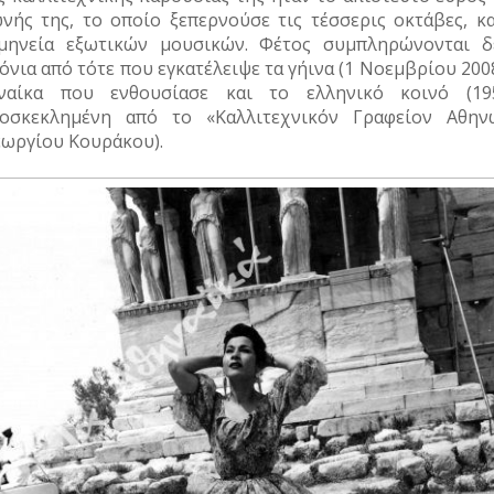
νής της, το οποίο ξεπερνούσε τις τέσσερις οκτάβες, κα
μηνεία εξωτικών μουσικών. Φέτος συμπληρώνονται δ
όνια από τότε που εγκατέλειψε τα γήινα (1 Νοεμβρίου 200
ναίκα που ενθουσίασε και το ελληνικό κοινό (195
οσκεκλημένη από το «Καλλιτεχνικόν Γραφείον Αθην
εωργίου Κουράκου).