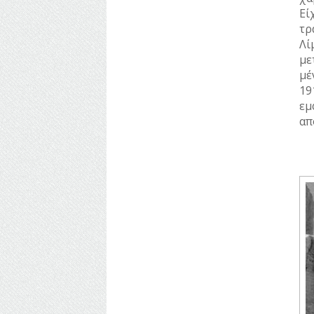
Εί
τρ
Λί
με
μέ
19
εμ
απ