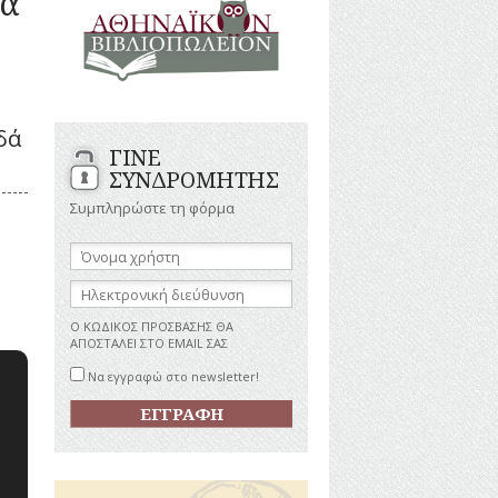
μα
ΑΝΔΡΕΣ
ΙΓΡΑΦΕΣ
ΕΛΛΗΝΙΚΕΣ
ΠΡΟΣΩΠΙΚΟΤΗΤΕΣ
ΤΑΣΤΗΜΑΤΑ
ΕΠΙΧΕΙΡΗΜΑΤΙΕΣ
ΕΥΕΡΓΕΤΕΣ
ΥΤΙΛΙΑ
δά
ΗΘΟΠΟΙΟΙ
ΓΙΝΕ
ΚΑΛΛΙΤΕΧΝΕΣ
ΚΟΝΟΜΙΚΗ
ΣΥΝΔΡΟΜΗΤΗΣ
ΩΗ
ΞΕΝΕΣ
ΠΡΟΣΩΠΙΚΟΤΗΤΕΣ
Συμπληρώστε τη φόρμα
ΥΡΙΣΜΟΣ
ΠΑΡΑΓΟΝΤΕΣ
ΑΘΛΗΤΙΣΜΟΥ
Όνομα
χρήστη:
ΠΕΡΙΗΓΗΤΕΣ
ΑΠΕΖΕΣ
Ηλεκτρονική
ΠΟΛΙΤΙΚΟΙ
διεύθυνση:
ΣΥΓΓΡΑΦΕΙΣ
Ο ΚΩΔΙΚΟΣ ΠΡΟΣΒΑΣΗΣ ΘΑ
–
ΑΠΟΣΤΑΛΕΙ ΣΤΟ EMAIL ΣΑΣ
ΠΟΙΗΤΕΣ
Να εγγραφώ στο newsletter!
ΦΙΛΕΛΛΗΝΕΣ