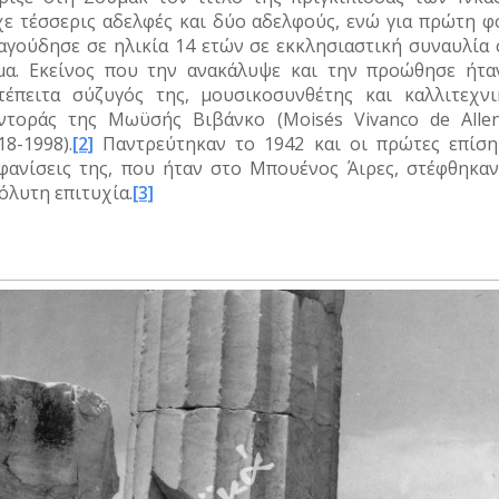
χε τέσσερις αδελφές και δύο αδελφούς, ενώ για πρώτη φ
αγούδησε σε ηλικία 14 ετών σε εκκλησιαστική συναυλία 
μα. Εκείνος που την ανακάλυψε και την προώθησε ήτα
τέπειτα σύζυγός της, μουσικοσυνθέτης και καλλιτεχνι
ντοράς της Μωϋσής Βιβάνκο (Moisés Vivanco de Allen
18-1998).
[2]
Παντρεύτηκαν το 1942 και οι πρώτες επίση
φανίσεις της, που ήταν στο Μπουένος Άιρες, στέφθηκαν
όλυτη επιτυχία.
[3]