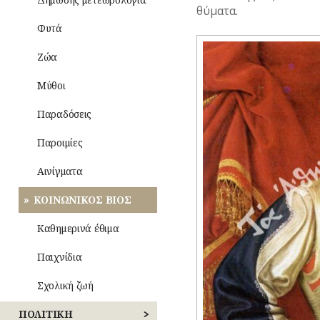
ΡΕΜΑΤΑ
ΝΑΡΚΩΤΙΚΑ
θύματα.
Ενδυμασία
Φυτά
–
ΣΥΓΚΟΙΝΩΝΙΕΣ
ΤΥΠΟΙ
Καλλωπισμός
(ΦΥΣΙΟΓΝΩΜΙΕΣ)
Ζώα
ΣΥΛΛΟΓΟΙ-
Λαϊκές
ΣΩΜΑΤΕΙΑ
ΤΥΠΟΣ
Μύθοι
τέχνες
ΣΦΑΓΕΙΑ
Παραδόσεις
ΣΧΕΔΙΟ
Παροιμίες
ΠΟΛΗΣ
Αινίγματα
ΤΕΧΝΟΛΟΓΙΑ
ΚΟΙΝΩΝΙΚΟΣ ΒΙΟΣ
ΤΗΛΕΠΙΚΟΙΝΩΝΙΕΣ
Καθημερινά έθιμα
ΤΟΠΟΓΡΑΦΙΑ
Παιχνίδια
ΤΟΠΩΝΥΜΙΑ
Σχολική ζωή
ΤΡΟΧΑΙΑ-
ΚΥΚΛΟΦΟΡΙΑ
ΠΟΛΙΤΙΚΗ