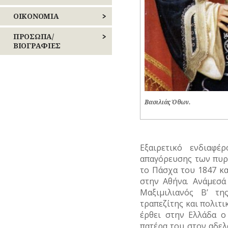
ΥΔΡΕΥΣΗ
ΕΚΛΟΓΕΣ
ΟΙΚΟΝΟΜΙΑ
ΥΠΟΝΟΜΟΙ
ΕΠΑΝΑΣΤΑΣΕΙΣ
ΒΙΟΜΗΧΑΝΙΑ
ΠΡΟΣΩΠΑ/
–
ΒΙΟΓΡΑΦΙΕΣ
ΦΥΛΑΚΕΣ
ΕΜΠΟΡΙΟ
ΚΙΝΗΜΑΤΑ
ΑΓΩΝΙΣΤΕΣ
ΦΩΤΙΣΜΟΣ
ΕΠΑΓΓΕΛΜΑΤΑ
ΠΕΡΙΣΤΑΤΙΚΑ
ΑΘΛΗΤΕΣ
ΧΑΡΤΕΣ
ΕΠΙΓΡΑΦΕΣ
ΣΗΜΑΝΤΙΚΑ
Βασιλιάς Όθων.
ΓΕΓΟΝΟΤΑ
ΑΡΧΙΤΕΚΤΟΝΕΣ
ΨΥΧΑΓΩΓΙΑ
ΚΑΤΑΣΤΗΜΑΤΑ
ΔΗΜΟΣΙΟΓΡΑΦΟΙ
ΝΑΥΤΙΛΙΑ
Εξαιρετικό ενδιαφέ
ΕΚΚΛΗΣΙΑΣΤΙΚΟΙ
ΟΙΚΟΝΟΜΙΚΗ
ΑΝΔΡΕΣ
απαγόρευσης των πυρ
ΖΩΗ
το Πάσχα του 1847 κ
ΕΛΛΗΝΙΚΕΣ
στην Αθήνα. Ανάμεσά
ΤΟΥΡΙΣΜΟΣ
ΠΡΟΣΩΠΙΚΟΤΗΤΕΣ
Μαξιμιλιανός Β’ τη
τραπεζίτης και πολιτικ
ΤΡΑΠΕΖΕΣ
ΕΠΙΧΕΙΡΗΜΑΤΙΕΣ
έρθει στην Ελλάδα ο
πατέρα του στον αδελφ
ΕΥΕΡΓΕΤΕΣ