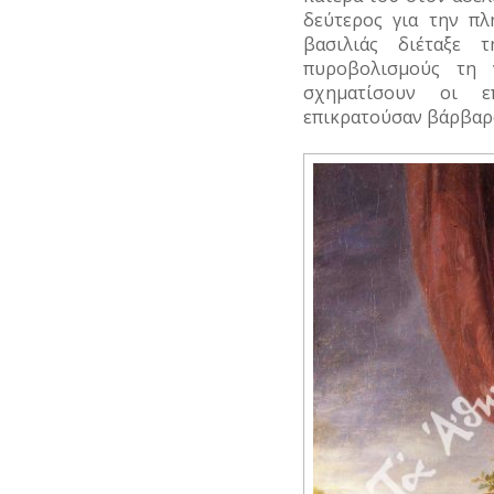
δεύτερος για την π
ΗΘΟΠΟΙΟΙ
βασιλιάς διέταξε 
πυροβολισμούς τη 
ΚΑΛΛΙΤΕΧΝΕΣ
σχηματίσουν οι ε
επικρατούσαν βάρβαρα
ΞΕΝΕΣ
ΠΡΟΣΩΠΙΚΟΤΗΤΕΣ
ΠΑΡΑΓΟΝΤΕΣ
ΑΘΛΗΤΙΣΜΟΥ
ΠΕΡΙΗΓΗΤΕΣ
ΠΟΛΙΤΙΚΟΙ
ΣΥΓΓΡΑΦΕΙΣ
–
ΠΟΙΗΤΕΣ
ΦΙΛΕΛΛΗΝΕΣ