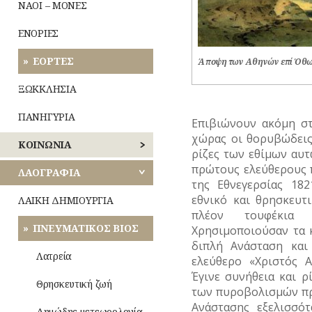
ΝΑΟΙ – ΜΟΝΕΣ
ΜΟΥΣΕΙΑ
ΜΟΥΣΙΚΗ
ΕΝΟΡΙΕΣ
ΝΑΟΙ-
ΟΛΥΜΠΙΑΚΟΙ
ΜΟΝΕΣ
ΕΟΡΤΕΣ
Άποψη των Αθηνών επί Όθω
ΑΓΩΝΕΣ
(ΟΛΥΜΠΙΣΜΟΣ)
ΝΕΚΡΟΤΑΦΕΙΑ
ΞΩΚΚΛΗΣΙΑ
ΡΑΔΙΟΦΩΝΟ
ΝΟΣΟΚΟΜΕΙΑ
ΠΑΝΗΓΥΡΙΑ
Επιβιώνουν ακόμη στ
ΤΗΛΕΟΡΑΣΗ
χώρας οι θορυβώδεις
ΠΕΡΙΧΩΡΑ
ΚΟΙΝΩΝΙΑ
ρίζες των εθίμων αυ
ΦΩΤΟΓΡΑΦΙΑ
πρώτους ελεύθερους 
ΠΛΑΤΕΙΕΣ
ΑΝΘΡΩΠΙΝΕΣ
ΛΑΟΓΡΑΦΙΑ
της Εθνεγερσίας 182
ΙΣΤΟΡΙΕΣ
ΧΟΡΟΣ
ΠΛΗΘΥΣΜΟΣ
εθνικό και θρησκευτ
ΛΑΙΚΗ ΔΗΜΙΟΥΡΓΙΑ
ΑΣΤΥΝΟΜΙΑ
πλέον τουφέκια 
ΠΟΛΕΟΔΟΜΙΑ
ΠΝΕΥΜΑΤΙΚΟΣ ΒΙΟΣ
Οίκος
Χρησιμοποιούσαν τα 
ΚΑΘΗΜΕΡΙΝΗ
–
διπλή Ανάσταση και
ΠΟΤΑΜΟΙ
ΖΩΗ
Αυλή
Λατρεία
ελεύθερο «Χριστός 
Έγινε συνήθεια και ρ
ΠΡΑΣΙΝΟ-
ΜΙΚΡΕΣ
Τροφές
Θρησκευτική ζωή
των πυροβολισμών πρ
ΚΗΠΟΙ
ΙΣΤΟΡΙΕΣ
–
Ποτά
Ανάστασης εξελισσό
Δημώδης μετεωρολογία