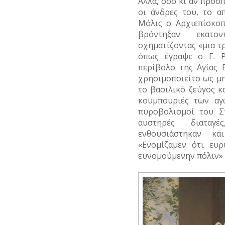
Αλλά, όσο κι αν προσ
οι άνδρες του, το α
Μόλις ο Αρχιεπίσκοπ
βρόντηξαν εκατο
σχηματίζοντας «μια 
όπως έγραψε ο Γ. Ρ
περίβολο της Αγίας 
χρησιμοποιείτο ως μ
το βασιλικό ζεύγος κα
κουμπουριές των αγ
πυροβολισμοί του Στ
αυστηρές διαταγέ
ενθουσιάστηκαν κ
«Ενομίζαμεν ότι ευρ
ευνομούμενην πόλιν» 