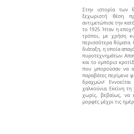
Στην ιστορία των 
ξεχωριστή θέση π
αντιμετώπισε την κατ
το 1925. Ήταν η εποχ
τρόποι, με χρήση κ
περισσότερα θύματα.
διάταξη, η οποία απαγ
πυροτεχνημάτων. Απαγ
και το εμπόριο κροτί
που μπορούσαν να α
παραβάτες περίμενε φ
δραχμών! Εννοείτα
χαλκούνια. Εκείνη τη
χωρίς, βεβαίως, να 
μορφές μέχρι τις ημέρ