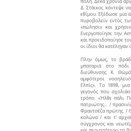
πόλη. Δέκα χρόνια αρ
Δ. Στάϊκος κόντεψε ν
εθίμου. Εξέδωσε μια 
πυροβολείν εντός τω
«πώλησιν και χρήσιν
Ενεργοποίησε την Ασ
και προειδοποίησε του
οι ίδιοι θα κατέληγαν
Πλην όμως, το βράδ
μπαταριά στο πόδι
διεύθυνσης Κ. Θωμ
αμφότεροι νοσηλευ
Ελπίς». Το 1898, μι
γεγονός που σχολιάσ
τρόπο: «Ήλθε πάλι Π
πατριώτης… / πρασινίζ
Φραντσέζα πρώτης. / Θ
κολώνα / και τ’ αρχα
σύγχρονος και νεωτέρ
και περισσότερο τα β