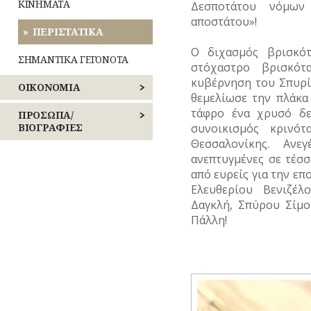
ΠΑΝΗΓΥΡΙΑ
ΜΙΚΡΕΣ
ΚΟΙΝΩΝΙΚΟΣ
Λατρεία
ΚΙΝΗΜΑΤΑ
Δεσποτάτου νόμων
ΛΟΓΟΤΕΧΝΙΑ
ΙΣΤΟΡΙΕΣ
ΒΙΟΣ
Τροφές
αποστάτου»!
ΠΕΙΡΑΙΩΣ
–
–
Θρησκευτική
ΠΕΡΙΣΤΑΤΙΚΑ
ΠΟΙΗΣΗ
Ποτά
ΝΑΡΚΩΤΙΚΑ
ζωή
Καθημερινά
ΝΗΣΩΝ
Ο διχασμός βρισκό
έθιμα
ΣΗΜΑΝΤΙΚΑ ΓΕΓΟΝΟΤΑ
ΜΟΥΣΙΚΗ
Ενδυμασία
στόχαστρο βρισκότ
ΤΥΠΟΙ
Δημώδης
–
(ΦΥΣΙΟΓΝΩΜΙΕΣ)
μετεωρολογία
Παιχνίδια
κυβέρνηση του Σπυρί
ΟΙΚΟΝΟΜΙΑ
Καλλωπισμός
ΟΛΥΜΠΙΑΚΟΙ
θεμελίωσε την πλάκα
ΑΓΩΝΕΣ
ΤΥΠΟΣ
Φυτά
Σχολική
τάφρο ένα χρυσό δε
ΒΙΟΜΗΧΑΝΙΑ
ΠΡΟΣΩΠΑ/
(ΟΛΥΜΠΙΣΜΟΣ)
Λαϊκές
ζωή
–
ΒΙΟΓΡΑΦΙΕΣ
συνοικισμός κρινό
τέχνες
Ζώα
ΕΜΠΟΡΙΟ
Θεσσαλονίκης. Ανε
ΡΑΔΙΟΦΩΝΟ
ΑΓΩΝΙΣΤΕΣ
ανεπτυγμένες σε τέσ
Μύθοι
ΕΠΑΓΓΕΛΜΑΤΑ
από ευρείς για την επ
ΤΗΛΕΟΡΑΣΗ
ΑΘΛΗΤΕΣ
Ελευθερίου Βενιζέλ
Παραδόσεις
ΕΠΙΓΡΑΦΕΣ
ΦΩΤΟΓΡΑΦΙΑ
Δαγκλή, Σπύρου Σίμ
ΑΡΧΙΤΕΚΤΟΝΕΣ
Πάλλη!
Παροιμίες
ΚΑΤΑΣΤΗΜΑΤΑ
ΧΟΡΟΣ
ΔΗΜΟΣΙΟΓΡΑΦΟΙ
Αινίγματα
ΝΑΥΤΙΛΙΑ
ΕΚΚΛΗΣΙΑΣΤΙΚΟΙ
ΟΙΚΟΝΟΜΙΚΗ
ΑΝΔΡΕΣ
ΖΩΗ
ΕΛΛΗΝΙΚΕΣ