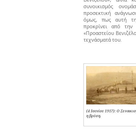
συνοικισμός ονομά
προσεκτική ανάγνωσ
όμως, πως αυτή τη
προκρίνει από την
«Προαστείου Βενιζέλο
τεχνάσματά του.
(4 Ιουνίου 1917): Ο Συνοικι
η βρύση.