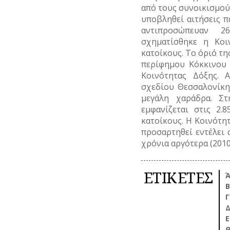
από τους συνοικισμούς
υποβληθεί αιτήσεις π
αντιπροσώπευαν 2
σχηματίσθηκε η Κοι
κατοίκους. Το όριό τη
περίφημου Κόκκινου 
Κοινότητας Δόξης. 
σχεδίου Θεσσαλονίκη
μεγάλη χαράδρα. Σ
εμφανίζεται στις 2.
κατοίκους. Η Κοινότητ
προσαρτηθεί εντέλει
χρόνια αργότερα (2010
ΕΤΙΚΕΤΕΣ
Ά
Γ
Δ
Ε