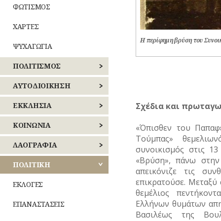
ΦΩΤΙΣΜΟΣ
ΧΑΡΤΕΣ
Η περίφημη βρύση του Συνοι
ΨΥΧΑΓΩΓΙΑ
ΠΟΛΙΤΙΣΜΟΣ
ΑΘΛΗΤΙΣΜΟΣ
ΑΥΤΟΔΙΟΙΚΗΣΗ
Σχέδια και πρωταγω
ΓΛΥΠΤΙΚΗ
ΚΕΝΤΡΙΚΟΣ
ΕΚΚΛΗΣΙΑ
ΤΟΜΕΑΣ
ΑΘΗΝΩΝ
ΖΩΓΡΑΦΙΚΗ
ΝΑΟΙ
ΚΟΙΝΩΝΙΑ
«Όπισθεν του Παπαφ
–
Τούμπας» θεμελιω
ΝΟΤΙΟΣ
ΜΟΝΕΣ
ΘΕΑΤΡΟ
ΑΝΘΡΩΠΙΝΕΣ
ΛΑΟΓΡΑΦΙΑ
συνοικισμός στις 13
ΤΟΜΕΑΣ
ΙΣΤΟΡΙΕΣ
«Βρύση», πάνω στην
ΑΘΗΝΩΝ
ΕΝΟΡΙΕΣ
ΚΙΝΗΜΑΤΟΓΡΑΦΟΣ
ΛΑΙΚΗ
ΠΟΛΙΤΙΚΗ
απεικόνιζε τις συ
ΑΣΤΥΝΟΜΙΑ
ΔΗΜΙΟΥΡΓΙΑ
ΑΝΑΤΟΛΙΚΗΣ
επικρατούσε. Μεταξύ 
ΕΟΡΤΕΣ
ΚΟΜΙΚΣ
ΕΚΛΟΓΕΣ
ΑΤΤΙΚΗΣ
θεμέλιος πεντήκον
–
ΚΑΘΗΜΕΡΙΝΗ
ΠΝΕΥΜΑΤΙΚΟΣ
Οίκος
ΣΚΙΤΣΑ
ΞΩΚΚΛΗΣΙΑ
ΖΩΗ
ΒΙΟΣ
–
Ελλήνων θυμάτων απη
ΕΠΑΝΑΣΤΑΣΕΙΣ
ΔΥΤΙΚΗΣ
(ΓΕΛΟΙΟΓΡΑΦΙΕΣ)
Αυλή
Βασιλέως της Βου
ΑΤΤΙΚΗΣ