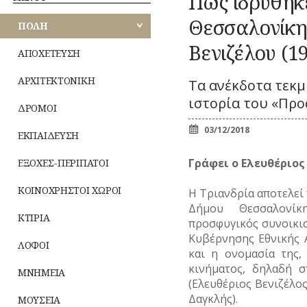
Πως ιδρύθηκε
Κ
ΑΘΗΝΩΝ
ΠΕΡΙΠΑΤΟΙ
ΕΟΡΤΕΣ
Ζ
ΚΟΜΙΚΣ
Θεσσαλονίκη
ΚΟΙΝΟΧΡΗΣΤΟΙ
ΠΟΛΗ
–
ΑΝΑΤΟΛΙΚΗΣ
ΧΩΡΟΙ
ΣΚΙΤΣΑ
ΞΩΚΚΛΗΣΙΑ
ΜΙ
ΑΤΤΙΚΗΣ
Βενιζέλου (1
(ΓΕΛΟΙΟΓΡΑΦΙΕΣ)
ΠΝΕΥΜΑΤ
ΚΤΙΡΙΑ
ΙΣ
ΑΠΟΧΕΤΕΥΣΗ
ΒΙΟΣ
ΛΟΓΟΤΕΧΝΙΑ
ΛΟΦΟΙ
ΠΑΝΗΓΥΡΙΑ
–
ΔΥΤΙΚΗΣ
Λατρεία
ΑΡΧΙΤΕΚΤΟΝΙΚΗ
ΝΑ
Τα ανέκδοτα τεκ
ΜΝΗΜΕΙΑ
ΠΟΙΗΣΗ
ΑΤΤΙΚΗΣ
Θρησκευτικ
ΜΟΥΣΕΙΑ
ιστορία του «Προ
ΜΟΥΣΙΚΗ
ΔΡΟΜΟΙ
Δημώδης
ΤΥ
ΠΕΙΡΑΙΩΣ
ΝΑΟΙ-ΜΟΝΕΣ
ΟΛΥΜΠΙΑΚΟΙ
μετεωρολο
(Φ
ΑΓΩΝΕΣ
03/12/2018
ΝΕΚΡΟΤΑΦΕΙΑ
ΕΚΠΑΙΔΕΥΣΗ
Φυτά
(ΟΛΥΜΠΙΣΜΟΣ)
ΝΗΣΩΝ
ΝΟΣΟΚΟΜΕΙΑ
Ζώα
ΤΥ
ΡΑΔΙΟΦΩΝΟ
Γράφει ο Ελευθέριος
ΠΕΡΙΧΩΡΑ
ΕΞΟΧΕΣ-ΠΕΡΙΠΑΤΟΙ
Μύθοι
ΤΗΛΕΟΡΑΣΗ
ΠΛΑΤΕΙΕΣ
Παραδόσει
ΦΩΤΟΓΡΑΦΙΑ
ΚΟΙΝΟΧΡΗΣΤΟΙ ΧΩΡΟΙ
Η Τριανδρία αποτελεί 
ΠΛΗΘΥΣΜΟΣ
Παροιμίες
ΧΟΡΟΣ
Δήμου Θεσσαλονίκ
ΠΟΛΕΟΔΟΜΙΑ
Αινίγματα
ΚΤΙΡΙΑ
προσφυγικός συνοικι
ΠΟΤΑΜΟΙ
Κυβέρνησης Εθνικής 
ΛΟΦΟΙ
και η ονομασία της,
κινήματος, δηλαδή 
ΜΝΗΜΕΙΑ
(Ελευθέριος Βενιζέλο
Δαγκλής).
ΜΟΥΣΕΙΑ