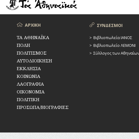
ΡΕΜΑΤΑ
ΠΑΡΑΓΟΝΤΕΣ
ΑΘΛΗΤΙΣΜΟΥ
ΣΥΓΚΟΙΝΩΝΙΕΣ
ΠΕΡΙΗΓΗΤΕΣ
Μενού
ΑΡΧΙΚΗ
ΣΥΝΔΕΣΜΟΙ
ΣΥΛΛΟΓΟΙ-
ΣΩΜΑΤΕΙΑ
ΠΟΛΙΤΙΚΟΙ
ΤΑ ΑΘΗΝΑΪΚΑ
Βιβλιοπωλεία ΙΑΝΟΣ
ΠΟΛΗ
Βιβλιοπωλείο ΛΕΜΟΝΙ
ΣΦΑΓΕΙΑ
ΣΥΓΓΡΑΦΕΙΣ
–
ΠΟΛΙΤΙΣΜΟΣ
Σύλλογος των Αθηναίω
ΠΟΙΗΤΕΣ
ΣΧΕΔΙΟ
ΑΥΤΟΔΙΟΙΚΗΣΗ
ΠΟΛΗΣ
ΕΚΚΛΗΣΙΑ
ΦΙΛΕΛΛΗΝΕΣ
ΚΟΙΝΩΝΙΑ
ΤΕΧΝΟΛΟΓΙΑ
ΛΑΟΓΡΑΦΙΑ
ΤΗΛΕΠΙΚΟΙΝΩΝΙΕΣ
ΟΙΚΟΝΟΜΙΑ
ΠΟΛΙΤΙΚΗ
ΤΟΠΟΓΡΑΦΙΑ
ΠΡΟΣΩΠΑ/ΒΙΟΓΡΑΦΙΕΣ
ΤΟΠΩΝΥΜΙΑ
ΤΡΟΧΑΙΑ-
ΚΥΚΛΟΦΟΡΙΑ