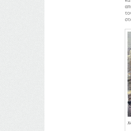
ΞΕΝΕΣ
απ
ΠΡΟΣΩΠΙΚΟΤΗΤΕΣ
το
στ
ΠΑΡΑΓΟΝΤΕΣ
ΑΘΛΗΤΙΣΜΟΥ
ΠΕΡΙΗΓΗΤΕΣ
ΠΟΛΙΤΙΚΟΙ
ΣΥΓΓΡΑΦΕΙΣ
–
ΠΟΙΗΤΕΣ
ΦΙΛΕΛΛΗΝΕΣ
Xo