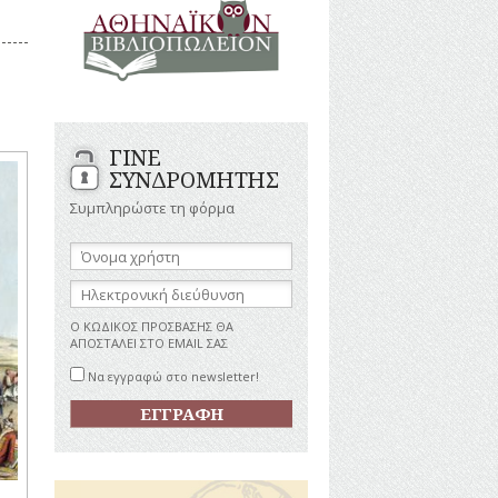
ΑΝΔΡΕΣ
ΙΓΡΑΦΕΣ
ΕΛΛΗΝΙΚΕΣ
ΠΡΟΣΩΠΙΚΟΤΗΤΕΣ
ΤΑΣΤΗΜΑΤΑ
ΕΠΙΧΕΙΡΗΜΑΤΙΕΣ
ΕΥΕΡΓΕΤΕΣ
ΥΤΙΛΙΑ
ΗΘΟΠΟΙΟΙ
ΓΙΝΕ
ΚΑΛΛΙΤΕΧΝΕΣ
ΚΟΝΟΜΙΚΗ
ΣΥΝΔΡΟΜΗΤΗΣ
ΩΗ
ΞΕΝΕΣ
ΠΡΟΣΩΠΙΚΟΤΗΤΕΣ
Συμπληρώστε τη φόρμα
ΥΡΙΣΜΟΣ
ΠΑΡΑΓΟΝΤΕΣ
ΑΘΛΗΤΙΣΜΟΥ
Όνομα
χρήστη:
ΠΕΡΙΗΓΗΤΕΣ
ΑΠΕΖΕΣ
Ηλεκτρονική
ΠΟΛΙΤΙΚΟΙ
διεύθυνση:
ΣΥΓΓΡΑΦΕΙΣ
Ο ΚΩΔΙΚΟΣ ΠΡΟΣΒΑΣΗΣ ΘΑ
–
ΑΠΟΣΤΑΛΕΙ ΣΤΟ EMAIL ΣΑΣ
ΠΟΙΗΤΕΣ
Να εγγραφώ στο newsletter!
ΦΙΛΕΛΛΗΝΕΣ