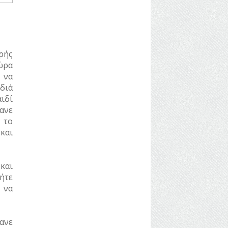
ρής
ώρα
 να
διά
ιδί
ανε
 το
και
 και
ήτε
 να
ανε