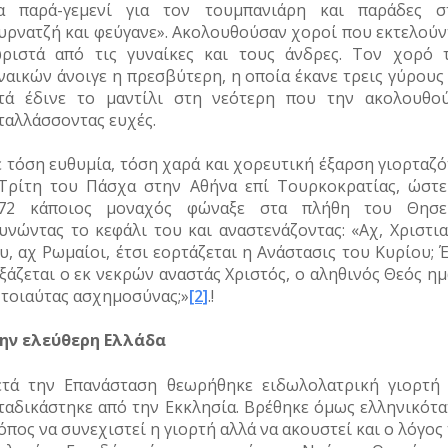
α παρά-γεμενί για τον τουμπανιάρη και παράδες σ
υρνατζή και φεύγανε». Ακολουθούσαν χοροί που εκτελούν
ριστά από τις γυναίκες και τους άνδρες. Τον χορό 
ναικών άνοιγε η πρεσβύτερη, η οποία έκανε τρεις γύρους
τά έδινε το μαντίλι στη νεότερη που την ακολουθού
ταλλάσσοντας ευχές.
 τόση ευθυμία, τόση χαρά και χορευτική έξαρση γιορταζό
Τρίτη του Πάσχα στην Αθήνα επί Τουρκοκρατίας, ώστε
72 κάποιος μοναχός φώναξε στα πλήθη του Θησε
υνώντας το κεφάλι του και αναστενάζοντας: «Αχ, Χριστια
υ, αχ Ρωμαίοι, έτσι εορτάζεται η Ανάστασις του Κυρίου; 
ξάζεται ο εκ νεκρών αναστάς Χριστός, ο αληθινός Θεός η
 τοιαύτας ασχημοσύνας;»
[2]
.!
ην ελεύθερη Ελλάδα
τά την Επανάσταση θεωρήθηκε ειδωλολατρική γιορτή 
ταδικάστηκε από την Εκκλησία. Βρέθηκε όμως ελληνικότα
όπος να συνεχιστεί η γιορτή αλλά να ακουστεί και ο λόγος