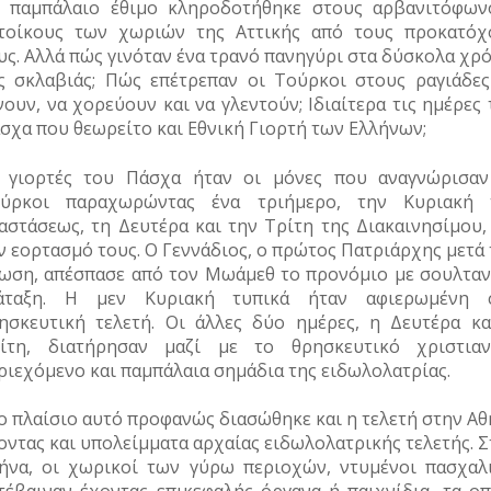
 παμπάλαιο έθιμο κληροδοτήθηκε στους αρβανιτόφων
τοίκους των χωριών της Αττικής από τους προκατόχ
υς. Αλλά πώς γινόταν ένα τρανό πανηγύρι στα δύσκολα χρ
ς σκλαβιάς; Πώς επέτρεπαν οι Τούρκοι στους ραγιάδες
νουν, να χορεύουν και να γλεντούν; Ιδιαίτερα τις ημέρες
σχα που θεωρείτο και Εθνική Γιορτή των Ελλήνων;
 γιορτές του Πάσχα ήταν οι μόνες που αναγνώρισαν
ύρκοι παραχωρώντας ένα τριήμερο, την Κυριακή 
αστάσεως, τη Δευτέρα και την Τρίτη της Διακαινησίμου, 
ν εορτασμό τους. Ο Γεννάδιος, ο πρώτος Πατριάρχης μετά
ωση, απέσπασε από τον Μωάμεθ το προνόμιο με σουλταν
άταξη. Η μεν Κυριακή τυπικά ήταν αφιερωμένη 
ησκευτική τελετή. Οι άλλες δύο ημέρες, η Δευτέρα κα
ίτη, διατήρησαν μαζί με το θρησκευτικό χριστιαν
ριεχόμενο και παμπάλαια σημάδια της ειδωλολατρίας.
ο πλαίσιο αυτό προφανώς διασώθηκε και η τελετή στην Αθ
οντας και υπολείμματα αρχαίας ειδωλολατρικής τελετής. 
ήνα, οι χωρικοί των γύρω περιοχών, ντυμένοι πασχαλι
τέβαιναν έχοντας επικεφαλής όργανα ή παιχνίδια, τα οπ