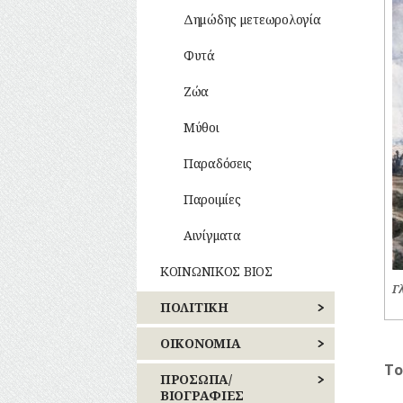
ΡΕΜΑΤΑ
Ποτά
Δημώδης μετεωρολογία
ΣΥΓΚΟΙΝΩΝΙΕΣ
Ενδυμασία
Φυτά
–
Καλλωπισμός
ΣΥΛΛΟΓΟΙ-
Ζώα
ΣΩΜΑΤΕΙΑ
Λαϊκές
Μύθοι
τέχνες
ΣΦΑΓΕΙΑ
Παραδόσεις
ΣΧΕΔΙΟ
ΠΟΛΗΣ
Παροιμίες
ΤΕΧΝΟΛΟΓΙΑ
Αινίγματα
ΤΗΛΕΠΙΚΟΙΝΩΝΙΕΣ
ΚΟΙΝΩΝΙΚΟΣ ΒΙΟΣ
Γλ
ΤΟΠΟΓΡΑΦΙΑ
ΠΟΛΙΤΙΚΗ
Καθημερινά
έθιμα
ΤΟΠΩΝΥΜΙΑ
ΕΚΛΟΓΕΣ
ΟΙΚΟΝΟΜΙΑ
Παιχνίδια
ΤΡΟΧΑΙΑ-
Το
ΕΠΑΝΑΣΤΑΣΕΙΣ
ΒΙΟΜΗΧΑΝΙΑ
ΠΡΟΣΩΠΑ/
ΚΥΚΛΟΦΟΡΙΑ
–
ΒΙΟΓΡΑΦΙΕΣ
Σχολική