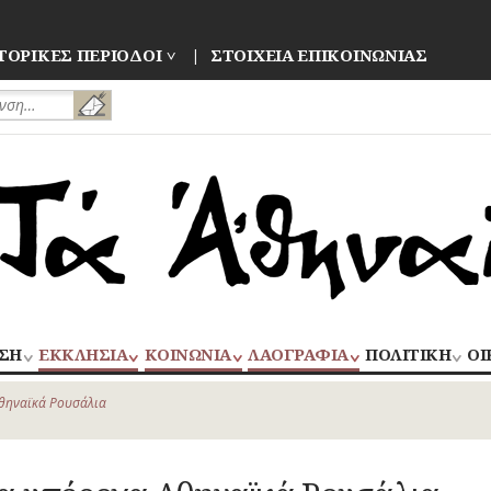
ΤΟΡΙΚΕΣ ΠΕΡΙΟΔΟΙ
ΣΤΟΙΧΕΙΑ ΕΠΙΚΟΙΝΩΝΙΑΣ
ΣΗ
ΕΚΚΛΗΣΙΑ
ΚΟΙΝΩΝΙΑ
ΛΑΟΓΡΑΦΙΑ
ΠΟΛΙΤΙΚΗ
ΟΙ
ΝΑΟΙ
ΑΝΘΡΩΠΙΝΕΣ
ΛΑΙΚΗ
ΕΚΛΟΓΕΣ
ΒΙ
–
ΙΣΤΟΡΙΕΣ
ΔΗΜΙΟΥΡΓΙΑ
–
θηναϊκά Ρουσάλια
ΜΟΝΕΣ
ΕΜ
Οίκος – Αυλή
ΕΠΑΝΑΣΤΑΣΕΙ
ΑΣΤΥΝΟΜΙΑ
Τροφές – Ποτά
ΕΝΟΡΙΕΣ
ΕΠ
Ενδυμασία –
ΚΙΝΗΜΑΤΑ