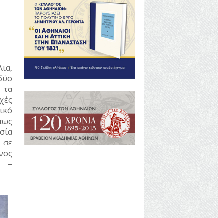
ια,
δύο
 τα
χές
ικό
πως
ησία
 σε
νος
ν –