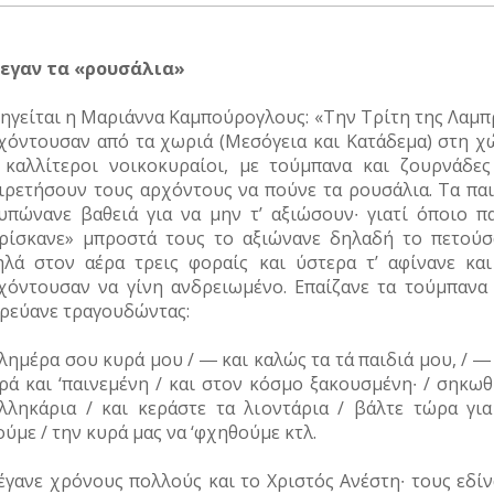
εγαν τα «ρουσάλια»
ηγείται η Μαριάννα Καμπούρογλους: «Την Τρίτη της Λαμπ
χόντουσαν από τα χωριά (Μεσόγεια και Κατάδεμα) στη χ
 καλλίτεροι νοικοκυραίοι, με τούμπανα και ζουρνάδες
ιρετήσουν τους αρχόντους να πούνε τα ρουσάλια. Τα παι
υπώνανε βαθειά για να μην τ’ αξιώσουν∙ γιατί όποιο πα
ρίσκανε» μπροστά τους το αξιώνανε δηλαδή το πετούσ
ηλά στον αέρα τρεις φοραίς και ύστερα τ’ αφίνανε και
χόντουσαν να γίνη ανδρειωμένο. Επαίζανε τα τούμπανα 
ρεύανε τραγουδώντας:
λημέρα σου κυρά μου / ― και καλώς τα τά παιδιά μου, / ―
ρά και ‘παινεμένη / και στον κόσμο ξακουσμένη∙ / σηκωθ
λληκάρια / και κεράστε τα λιοντάρια / βάλτε τώρα για
ούμε / την κυρά μας να ‘φχηθούμε κτλ.
έγανε χρόνους πολλούς και το Χριστός Ανέστη∙ τους εδίν