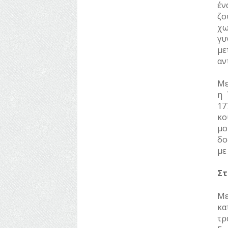
έν
ζο
χω
γυ
με
αν
Με
η 
17
κο
μο
δο
με
Στ
Με
κα
τρ