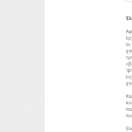
Έλ
Αφ
ερ
οι
χα
τρ
«β
‘ψ
ευ
χο
Κα
κυ
πα
πι
Ελ