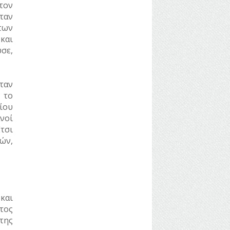
τον
ταν
των
 και
σε,
ταν
 το
ίου
νοί
Έτσι
μών,
και
τος
 της