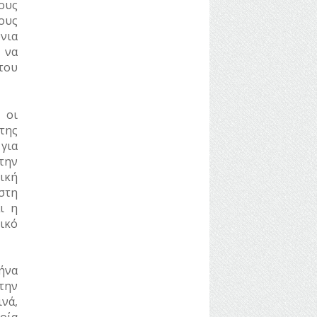
ους
ους
όνια
 να
 του
 οι
της
για
 την
ική
στη
ι η
ικό
ήνα
Στην
νά,
οία