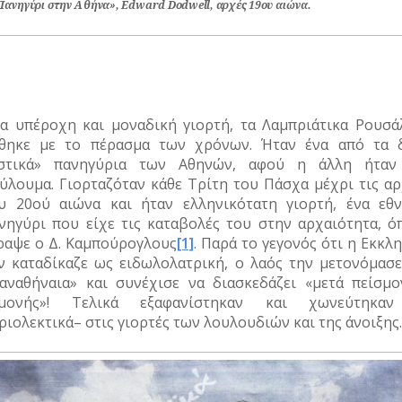
Πανηγύρι στην Αθήνα», Εdward Dodwell, αρχές 19ου αιώνα.
α υπέροχη και μοναδική γιορτή, τα Λαμπριάτικα Ρουσάλ
θηκε με το πέρασμα των χρόνων. Ήταν ένα από τα 
στικά» πανηγύρια των Αθηνών, αφού η άλλη ήταν
ύλουμα. Γιορταζόταν κάθε Τρίτη του Πάσχα μέχρι τις αρ
υ 20ού αιώνα και ήταν ελληνικότατη γιορτή, ένα εθν
νηγύρι που είχε τις καταβολές του στην αρχαιότητα, ό
ραψε ο Δ. Καμπούρογλους
[1]
. Παρά το γεγονός ότι η Εκκλ
ν καταδίκαζε ως ειδωλολατρική, ο λαός την μετονόμασε
αναθήναια» και συνέχισε να διασκεδάζει «μετά πείσμο
μμονής»! Τελικά εξαφανίστηκαν και χωνεύτηκα
ριολεκτικά– στις γιορτές των λουλουδιών και της άνοιξης.