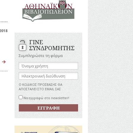
ΑΝΔΡΕΣ
ΙΓΡΑΦΕΣ
ΕΛΛΗΝΙΚΕΣ
ΠΡΟΣΩΠΙΚΟΤΗΤΕΣ
ΤΑΣΤΗΜΑΤΑ
ΕΠΙΧΕΙΡΗΜΑΤΙΕΣ
ΕΥΕΡΓΕΤΕΣ
ΥΤΙΛΙΑ
2018
ΗΘΟΠΟΙΟΙ
ΓΙΝΕ
ΚΑΛΛΙΤΕΧΝΕΣ
ΚΟΝΟΜΙΚΗ
ΣΥΝΔΡΟΜΗΤΗΣ
ΩΗ
ΞΕΝΕΣ
ΠΡΟΣΩΠΙΚΟΤΗΤΕΣ
Συμπληρώστε τη φόρμα
ΥΡΙΣΜΟΣ
ΠΑΡΑΓΟΝΤΕΣ
Όνομα
ΑΘΛΗΤΙΣΜΟΥ
χρήστη:
ΠΕΡΙΗΓΗΤΕΣ
ΑΠΕΖΕΣ
Ηλεκτρονική
διεύθυνση:
ΠΟΛΙΤΙΚΟΙ
Ο ΚΩΔΙΚΟΣ ΠΡΟΣΒΑΣΗΣ ΘΑ
ΣΥΓΓΡΑΦΕΙΣ
ΑΠΟΣΤΑΛΕΙ ΣΤΟ EMAIL ΣΑΣ
–
ΠΟΙΗΤΕΣ
Να εγγραφώ στο newsletter!
ΦΙΛΕΛΛΗΝΕΣ