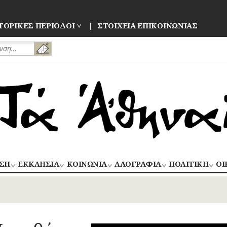
ΤΟΡΙΚΕΣ ΠΕΡΙΟΔΟΙ
ΣΤΟΙΧΕΙΑ ΕΠΙΚΟΙΝΩΝΙΑΣ
ΣΗ
ΕΚΚΛΗΣΙΑ
ΚΟΙΝΩΝΙΑ
ΛΑΟΓΡΑΦΙΑ
ΠΟΛΙΤΙΚΗ
ΟΙ
ΝΑΟΙ
ΑΝΘΡΩΠΙΝΕΣ
ΛΑΙΚΗ
ΕΚΛΟΓΕΣ
ΒΙ
–
ΙΣΤΟΡΙΕΣ
ΔΗΜΙΟΥΡΓΙΑ
–
ΜΟΝΕΣ
ΕΜ
Οίκος – Αυλή
ΕΠΑΝΑΣΤΑΣΕΙ
ΑΣΤΥΝΟΜΙΑ
Τροφές – Ποτά
ΕΝΟΡΙΕΣ
ΕΠ
Ενδυμασία –
ΚΙΝΗΜΑΤΑ