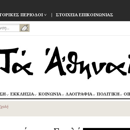
ΤΟΡΙΚΕΣ ΠΕΡΙΟΔΟΙ
ΣΤΟΙΧΕΙΑ ΕΠΙΚΟΙΝΩΝΙΑΣ
ΣΗ
ΕΚΚΛΗΣΙΑ
ΚΟΙΝΩΝΙΑ
ΛΑΟΓΡΑΦΙΑ
ΠΟΛΙΤΙΚΗ
ΟΙ
ΝΑΟΙ
ΑΝΘΡΩΠΙΝΕΣ
ΛΑΙΚΗ
ΕΚΛΟΓΕΣ
ΒΙ
–
ΙΣΤΟΡΙΕΣ
ΔΗΜΙΟΥΡΓΙΑ
–
Σχολή
ΜΟΝΕΣ
ΕΜ
Οίκος – Αυλή
ΕΠΑΝΑΣΤΑΣΕΙ
ΑΣΤΥΝΟΜΙΑ
Τροφές – Ποτά
ΕΝΟΡΙΕΣ
ΕΠ
Ενδυμασία –
ΚΙΝΗΜΑΤΑ