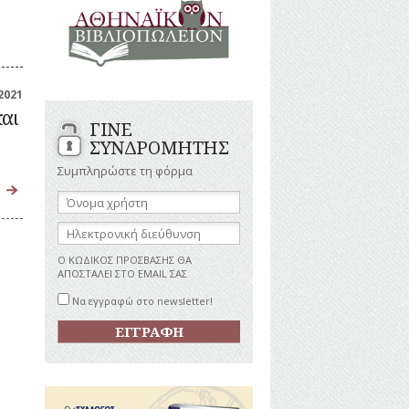
ΑΝΔΡΕΣ
ΙΓΡΑΦΕΣ
ΕΛΛΗΝΙΚΕΣ
ΠΡΟΣΩΠΙΚΟΤΗΤΕΣ
ΤΑΣΤΗΜΑΤΑ
ΕΠΙΧΕΙΡΗΜΑΤΙΕΣ
ΕΥΕΡΓΕΤΕΣ
ΥΤΙΛΙΑ
2021
ΗΘΟΠΟΙΟΙ
και
ΓΙΝΕ
ΚΑΛΛΙΤΕΧΝΕΣ
ΚΟΝΟΜΙΚΗ
ΣΥΝΔΡΟΜΗΤΗΣ
ΩΗ
ΞΕΝΕΣ
ΠΡΟΣΩΠΙΚΟΤΗΤΕΣ
Συμπληρώστε τη φόρμα
ΥΡΙΣΜΟΣ
ΠΑΡΑΓΟΝΤΕΣ
Όνομα
ΑΘΛΗΤΙΣΜΟΥ
χρήστη:
ΠΕΡΙΗΓΗΤΕΣ
ΑΠΕΖΕΣ
Ηλεκτρονική
διεύθυνση:
ΠΟΛΙΤΙΚΟΙ
Ο ΚΩΔΙΚΟΣ ΠΡΟΣΒΑΣΗΣ ΘΑ
ΣΥΓΓΡΑΦΕΙΣ
ΑΠΟΣΤΑΛΕΙ ΣΤΟ EMAIL ΣΑΣ
–
ΠΟΙΗΤΕΣ
Να εγγραφώ στο newsletter!
ΦΙΛΕΛΛΗΝΕΣ