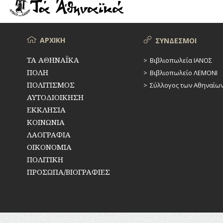
ΡΕΜΑΤΑ
ΠΑΡΑΓΟΝΤΕΣ
ΑΘΛΗΤΙΣΜΟΥ
ΣΥΓΚΟΙΝΩΝΙΕΣ
ΠΕΡΙΗΓΗΤΕΣ
Μενού
ΑΡΧΙΚΗ
ΣΥΝΔΕΣΜΟΙ
ΣΥΛΛΟΓΟΙ-
ΣΩΜΑΤΕΙΑ
ΠΟΛΙΤΙΚΟΙ
ΤΑ ΑΘΗΝΑΪΚΑ
Βιβλιοπωλεία ΙΑΝΟΣ
ΠΟΛΗ
Βιβλιοπωλείο ΛΕΜΟΝΙ
ΣΦΑΓΕΙΑ
ΣΥΓΓΡΑΦΕΙΣ
–
ΠΟΛΙΤΙΣΜΟΣ
Σύλλογος των Αθηναίω
ΠΟΙΗΤΕΣ
ΣΧΕΔΙΟ
ΑΥΤΟΔΙΟΙΚΗΣΗ
ΠΟΛΗΣ
ΕΚΚΛΗΣΙΑ
ΦΙΛΕΛΛΗΝΕΣ
ΚΟΙΝΩΝΙΑ
ΤΕΧΝΟΛΟΓΙΑ
ΛΑΟΓΡΑΦΙΑ
ΤΗΛΕΠΙΚΟΙΝΩΝΙΕΣ
ΟΙΚΟΝΟΜΙΑ
ΠΟΛΙΤΙΚΗ
ΤΟΠΟΓΡΑΦΙΑ
ΠΡΟΣΩΠΑ/ΒΙΟΓΡΑΦΙΕΣ
ΤΟΠΩΝΥΜΙΑ
ΤΡΟΧΑΙΑ-
ΚΥΚΛΟΦΟΡΙΑ