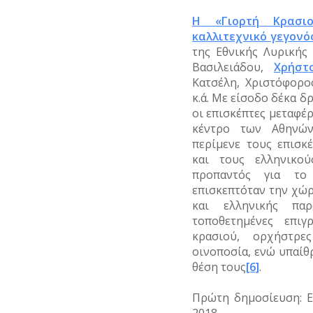
Η «Γιορτή Κρασι
καλλιτεχνικό γεγονό
της Εθνικής Λυρικής
Βασιλειάδου,
Χρήστ
Κατσέλη, Χριστόφορο
κ.ά. Με είσοδο δέκα δ
οι επισκέπτες μεταφέ
κέντρο των Αθηνών
περίμενε τους επισκ
και τους ελληνικού
προπαντός για το
επισκεπτόταν την χώρ
και ελληνικής πα
τοποθετημένες επι
κρασιού, ορχήστρε
οινοποσία, ενώ υπαίθρ
θέση τους
[6]
.
Πρώτη δημοσίευση: Ε
2018