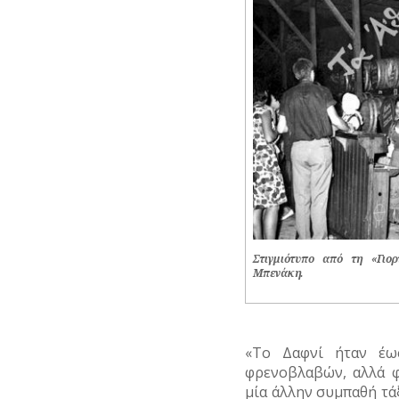
ΑΝΔΡΕΣ
ΥΔΡΕΥΣΗ
ΕΛΛΗΝΙΚΕΣ
ΥΠΟΝΟΜΟΙ
ΠΡΟΣΩΠΙΚΟΤΗΤΕΣ
ΦΥΛΑΚΕΣ
ΕΠΙΧΕΙΡΗΜΑΤΙΕΣ
ΦΩΤΙΣΜΟΣ
ΕΥΕΡΓΕΤΕΣ
ΧΑΡΤΕΣ
ΗΘΟΠΟΙΟΙ
ΨΥΧΑΓΩΓΙΑ
ΚΑΛΛΙΤΕΧΝΕΣ
ΞΕΝΕΣ
ΠΡΟΣΩΠΙΚΟΤΗΤΕΣ
Στιγμιότυπο από τη «Γιο
Μπενάκη.
ΠΑΡΑΓΟΝΤΕΣ
ΑΘΛΗΤΙΣΜΟΥ
ΠΕΡΙΗΓΗΤΕΣ
«Το Δαφνί ήταν έω
φρενοβλαβών, αλλά φ
ΠΟΛΙΤΙΚΟΙ
μία άλλην συμπαθή τάξ