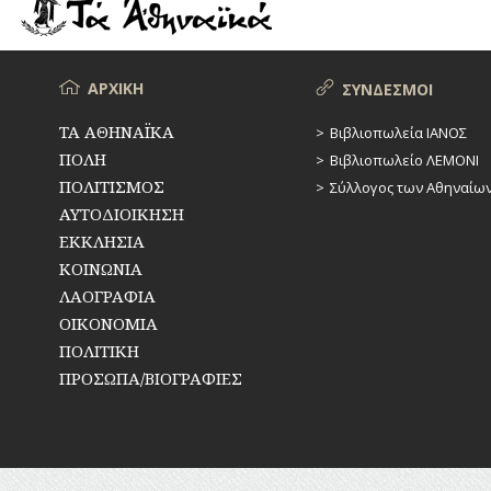
ΡΕΜΑΤΑ
ΠΑΡΑΓΟΝΤΕΣ
ΑΘΛΗΤΙΣΜΟΥ
ΣΥΓΚΟΙΝΩΝΙΕΣ
ΠΕΡΙΗΓΗΤΕΣ
Μενού
ΑΡΧΙΚΗ
ΣΥΝΔΕΣΜΟΙ
ΣΥΛΛΟΓΟΙ-
ΣΩΜΑΤΕΙΑ
ΠΟΛΙΤΙΚΟΙ
ΤΑ ΑΘΗΝΑΪΚΑ
Βιβλιοπωλεία ΙΑΝΟΣ
ΠΟΛΗ
Βιβλιοπωλείο ΛΕΜΟΝΙ
ΣΦΑΓΕΙΑ
ΣΥΓΓΡΑΦΕΙΣ
–
ΠΟΛΙΤΙΣΜΟΣ
Σύλλογος των Αθηναίω
ΠΟΙΗΤΕΣ
ΣΧΕΔΙΟ
ΑΥΤΟΔΙΟΙΚΗΣΗ
ΠΟΛΗΣ
ΕΚΚΛΗΣΙΑ
ΦΙΛΕΛΛΗΝΕΣ
ΚΟΙΝΩΝΙΑ
ΤΕΧΝΟΛΟΓΙΑ
ΛΑΟΓΡΑΦΙΑ
ΤΗΛΕΠΙΚΟΙΝΩΝΙΕΣ
ΟΙΚΟΝΟΜΙΑ
ΠΟΛΙΤΙΚΗ
ΤΟΠΟΓΡΑΦΙΑ
ΠΡΟΣΩΠΑ/ΒΙΟΓΡΑΦΙΕΣ
ΤΟΠΩΝΥΜΙΑ
ΤΡΟΧΑΙΑ-
ΚΥΚΛΟΦΟΡΙΑ