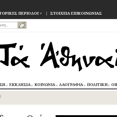
ΤΟΡΙΚΕΣ ΠΕΡΙΟΔΟΙ
ΣΤΟΙΧΕΙΑ ΕΠΙΚΟΙΝΩΝΙΑΣ
ΣΗ
ΕΚΚΛΗΣΙΑ
ΚΟΙΝΩΝΙΑ
ΛΑΟΓΡΑΦΙΑ
ΠΟΛΙΤΙΚΗ
ΟΙ
ΝΑΟΙ
ΑΝΘΡΩΠΙΝΕΣ
ΛΑΙΚΗ
ΕΚΛΟΓΕΣ
ΒΙ
–
ΙΣΤΟΡΙΕΣ
ΔΗΜΙΟΥΡΓΙΑ
–
η
ΜΟΝΕΣ
ΕΜ
Οίκος – Αυλή
ΕΠΑΝΑΣΤΑΣΕΙ
ΑΣΤΥΝΟΜΙΑ
Τροφές – Ποτά
ΕΝΟΡΙΕΣ
ΕΠ
Ενδυμασία –
ΚΙΝΗΜΑΤΑ