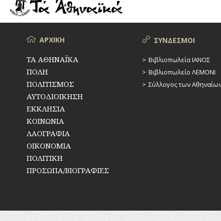
ΡΕΜΑΤΑ
ΠΑΡΑΓΟΝΤΕΣ
ΑΘΛΗΤΙΣΜΟΥ
ΣΥΓΚΟΙΝΩΝΙΕΣ
ΠΕΡΙΗΓΗΤΕΣ
Μενού
ΑΡΧΙΚΗ
ΣΥΝΔΕΣΜΟΙ
ΣΥΛΛΟΓΟΙ-
ΣΩΜΑΤΕΙΑ
ΠΟΛΙΤΙΚΟΙ
ΤΑ ΑΘΗΝΑΪΚΑ
Βιβλιοπωλεία ΙΑΝΟΣ
ΠΟΛΗ
Βιβλιοπωλείο ΛΕΜΟΝΙ
ΣΦΑΓΕΙΑ
ΣΥΓΓΡΑΦΕΙΣ
–
ΠΟΛΙΤΙΣΜΟΣ
Σύλλογος των Αθηναίω
ΠΟΙΗΤΕΣ
ΣΧΕΔΙΟ
ΑΥΤΟΔΙΟΙΚΗΣΗ
ΠΟΛΗΣ
ΕΚΚΛΗΣΙΑ
ΦΙΛΕΛΛΗΝΕΣ
ΚΟΙΝΩΝΙΑ
ΤΕΧΝΟΛΟΓΙΑ
ΛΑΟΓΡΑΦΙΑ
ΤΗΛΕΠΙΚΟΙΝΩΝΙΕΣ
ΟΙΚΟΝΟΜΙΑ
ΠΟΛΙΤΙΚΗ
ΤΟΠΟΓΡΑΦΙΑ
ΠΡΟΣΩΠΑ/ΒΙΟΓΡΑΦΙΕΣ
ΤΟΠΩΝΥΜΙΑ
ΤΡΟΧΑΙΑ-
ΚΥΚΛΟΦΟΡΙΑ