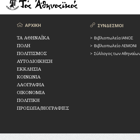
ΡΕΜΑΤΑ
ΠΑΡΑΓΟΝΤΕΣ
ΑΘΛΗΤΙΣΜΟΥ
ΣΥΓΚΟΙΝΩΝΙΕΣ
ΠΕΡΙΗΓΗΤΕΣ
Μενού
ΑΡΧΙΚΗ
ΣΥΝΔΕΣΜΟΙ
ΣΥΛΛΟΓΟΙ-
ΣΩΜΑΤΕΙΑ
ΠΟΛΙΤΙΚΟΙ
ΤΑ ΑΘΗΝΑΪΚΑ
Βιβλιοπωλεία ΙΑΝΟΣ
ΠΟΛΗ
Βιβλιοπωλείο ΛΕΜΟΝΙ
ΣΦΑΓΕΙΑ
ΣΥΓΓΡΑΦΕΙΣ
–
ΠΟΛΙΤΙΣΜΟΣ
Σύλλογος των Αθηναίω
ΠΟΙΗΤΕΣ
ΣΧΕΔΙΟ
ΑΥΤΟΔΙΟΙΚΗΣΗ
ΠΟΛΗΣ
ΕΚΚΛΗΣΙΑ
ΦΙΛΕΛΛΗΝΕΣ
ΚΟΙΝΩΝΙΑ
ΤΕΧΝΟΛΟΓΙΑ
ΛΑΟΓΡΑΦΙΑ
ΤΗΛΕΠΙΚΟΙΝΩΝΙΕΣ
ΟΙΚΟΝΟΜΙΑ
ΠΟΛΙΤΙΚΗ
ΤΟΠΟΓΡΑΦΙΑ
ΠΡΟΣΩΠΑ/ΒΙΟΓΡΑΦΙΕΣ
ΤΟΠΩΝΥΜΙΑ
ΤΡΟΧΑΙΑ-
ΚΥΚΛΟΦΟΡΙΑ